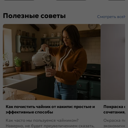
Полезные советы
Смотреть все
Как почистить чайник от накипи: простые и
Покраска ст
эффективные способы
сочетания,
Как часто мы пользуемся чайником?
Окраска пов
Наверно, не будет преувеличением сказать,
экономичный