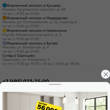
Фирменный магазин в Кунцево
Москва, Кутузовский проспект, д. 88
пн-вс: с 9:00 до 21:00
Фирменный магазин в Медведково
Москва, ул. Осташковская, д. 22, подъезд 6
пн-вс: с 9:00 до 21:00
Фирменный магазин в Новокосино
Реутов, Носовихинское шоссе, д. 5
пн-вс: с 9:00 до 21:00
Фирменный магазин в Бутово
Москва, ул. Венёвская, д. 4
пн-вс: с 9:00 до 21:00
Склад в Одинцово
Одинцово, ул. Баковская, 5
пн-пт: с 9:00 до 19:30
/
сб-вс: с 9:00 до 18:00
+7 (495) 023-25-00
Заказать звонок
Стать дилером