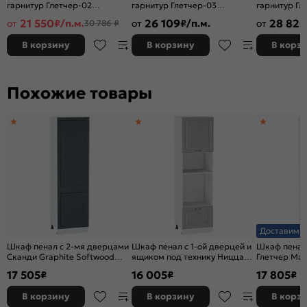
гарнитур Глетчер-02
гарнитур Глетчер-03
гарнитур Гл
Гейнсборо Силк/Graphite
Гейнсборо Силк/Graphite
Силк/Graphi
21 550
26 109
28 820
от
₽/п.м.
от
₽/п.м.
от
30 786 ₽
2140x2400x600
2140x1200/2000x600
2340x2200x
В корзину
В корзину
В корз
Похожие товары
Доставим з
Шкаф пенал с 2-мя дверцами
Шкаф пенал с 1-ой дверцей и
Шкаф пенал
Сканди Graphite Softwood
ящиком под технику Ницца
Глетчер Ма
Белый 2132*600*576
Графит/Белый 2132*600*574
2336*600*5
17 505
16 005
17 805
₽
₽
₽
В корзину
В корзину
В корз