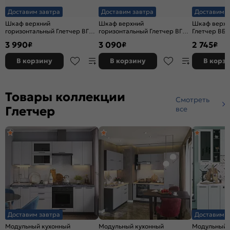
Доставим завтра
Доставим завтра
Доставим з
Шкаф верхний
Шкаф верхний
Шкаф верхн
горизонтальный Глетчер ВГ
горизонтальный Глетчер ВГ
Глетчер ВБ 
800 Гейнсборо Силк-Белый
600 Гейнсборо Силк-Белый
Силк-Белый
3 990
3 090
2 745
₽
₽
₽
В корзину
В корзину
В корз
Товары коллекции
Смотреть
Глетчер
все
Доставим завтра
Доставим з
Модульный кухонный
Модульный кухонный
Модульный 