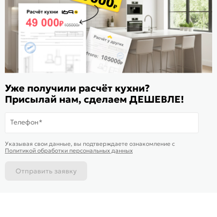
Расскажите о нас
Поделиться
Оцените магазин
ИКС 1180
© 2015—2026 Интернет-магазин мебели Mebel169.ru
Уже получили расчёт кухни?
Присылай нам, сделаем ДЕШЕВЛЕ!
Пользовательское соглашение
Политика обработки персональных данных
Телефон*
Карта сайта
На информационном ресурсе
применяются
куки
и рекомендательные
Хорошо
Указывая свои данные, вы подтверждаете ознакомление c
технологии
Политикой обработки персональных данных
Отправить заявку
Каталог
Магазины
Позвонить
Написать
Корзина