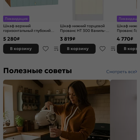
Ликвидация
Ликвидаци
Шкаф верхний
Шкаф нижний торцевой
Шкаф нижни
горизонтальный глубокий
Прованс НТ 300 Ваниль-
Прованс Гол
Прованс Голубой Дуб Вотан
Белый
816*150*478
5 280
3 819
4 770
₽
₽
₽
358*800*574
В корзину
В корзину
В корз
Полезные советы
Смотреть все