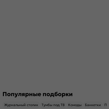
Популярные подборки
Журнальный столик
Тумбы под ТВ
Комоды
Банкетки
Пу