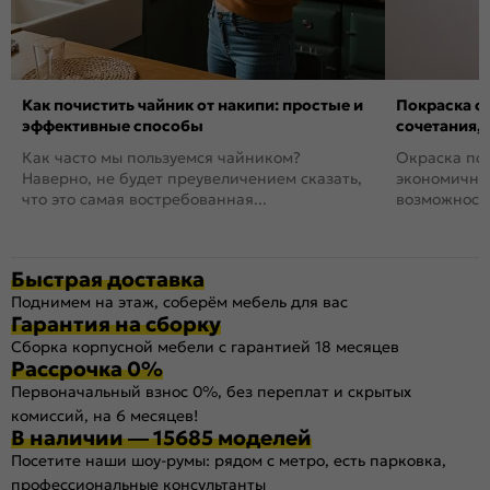
Как почистить чайник от накипи: простые и
Покраска ст
эффективные способы
сочетания,
Как часто мы пользуемся чайником?
Окраска пов
Наверно, не будет преувеличением сказать,
экономичный
что это самая востребованная...
возможность
Быстрая доставка
Поднимем на этаж, соберём мебель для вас
Гарантия на сборку
Сборка корпусной мебели с гарантией 18 месяцев
Рассрочка 0%
Первоначальный взнос 0%, без переплат и скрытых
комиссий, на 6 месяцев!
В наличии — 15685 моделей
Посетите наши шоу-румы: рядом с метро, есть парковка,
профессиональные консультанты