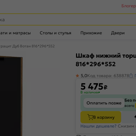
Блоге
ати и матрасы
Столы и стулья
Прихожие
Двери
рацит Дуб Вотан 816*296*552
Шкаф нижний торц
816*296*552
5,0
Код товара: 638878
5 475
₽
В наличии
Без 
Оплатить позже
всего
В корзину
Нашли дешевле?
Снизим 