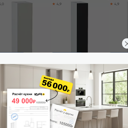
5,0
4,9
4,9
ставим завтра
Доставим завтра
Доставим 
ф верхний бутылочница Евро
Шкаф верхний бутылочница Евро
Шкаф верх
т / Белый 716*200*318
Антрацит / Белый 716*150*318
Антрацит /
565
₽
2 460
₽
2 940
₽
 корзину
В корзину
В корз
4,9
4,8
4,9