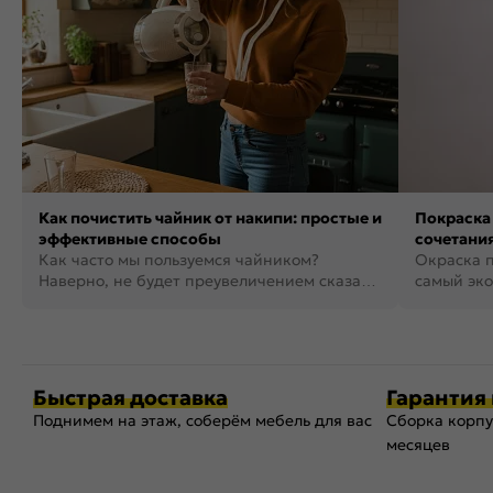
Как почистить чайник от накипи: простые и
Покраска 
эффективные способы
сочетания
Как часто мы пользуемся чайником?
фото
Окраска п
Наверно, не будет преувеличением сказать,
самый эко
что это самая востребованная...
возможнос
Быстрая доставка
Гарантия 
Поднимем на этаж, соберём мебель для вас
Сборка корпу
месяцев