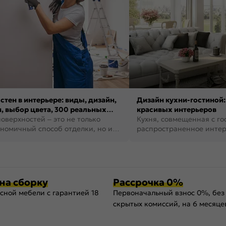
стен в интерьере: виды, дизайн,
Дизайн кухни-гостиной:
, выбор цвета, 300 реальных
красивых интерьеров
оверхностей – это не только
Кухня, совмещенная с го
номичный способ отделки, но и
распространенное инте
ть создать кре...
наши дни. В нем от...
на сборку
Рассрочка 0%
сной мебели с гарантией 18
Первоначальный взнос 0%, без
скрытых комиссий, на 6 месяце