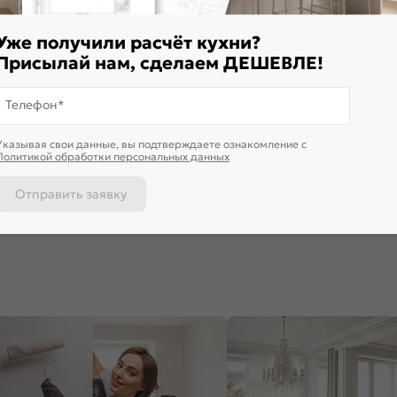
Уже получили расчёт кухни?
Присылай нам, сделаем ДЕШЕВЛЕ!
Телефон*
Доставим завтра
Доставим 
Указывая свои данные, вы подтверждаете ознакомление c
ф верхний с 1-ой дверцей
Шкаф нижний бутылочница
Шкаф верх
Политикой обработки персональных данных
жн Anthracite Graphite
Фьюжн Stormy Silk/Дуб Вотан
Антрацит Д
*400*320
816*150*480
920*300*3
460
₽
5 115
₽
5 565
₽
Отправить заявку
 корзину
В корзину
В корз