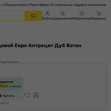
рам
Покупателям
Партнёрам
О компании
Адреса магазинов
Войти
Сравнение
Избранное
Корзина
евой Евро Антрацит Дуб Вотан
Поделиться
переплат
913 ₽
в месяц
Купить
цену!