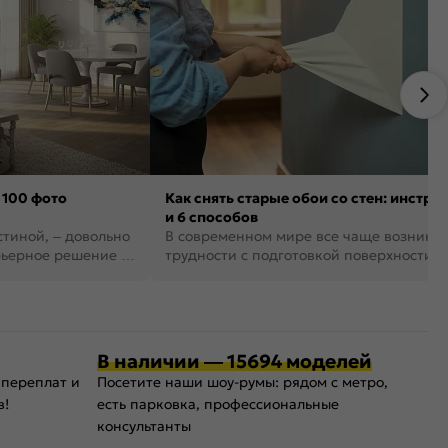
 100 фото
Как снять старые обои со стен: инстру
и 6 способов
стиной, – довольно
В современном мире все чаще возника
рьерное решение в
трудности с подготовкой поверхности д
поклейки обоев. И многие за...
В наличии — 15694 моделей
 переплат и
Посетите наши шоу-румы: рядом с метро,
в!
есть парковка, профессиональные
консультанты