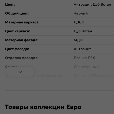
Цвет:
Антрацит, Дуб Вотан
Общий цвет:
Черный
Материал каркаса:
ЛДСП
Цвет каркаса:
Дуб Вотан
Материал фасада:
МДФ
Цвет фасада:
Антрацит
Отделка фасадов:
Пленка ПВХ
Стиль:
Современный
Дополнительная информация:
Внимание! Ручка в ко
Количество дверей:
1
Открывание дверцы:
Вертикальное
Коллекция:
Евро
Товары коллекции Евро
Тип поверхности:
Матовая