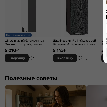
Доставим завтра
Шкаф нижний бутылочница
Шкаф верхний с 1-ой дверцей
Шка
Фьюжн Stormy Silk/Белый
Валерия-М Черный металлик
Фью
816*150*480
дождь Graphite 920*300*318
716
5 010
₽
5 145
₽
5 
В корзину
В корзину
В
Полезные советы