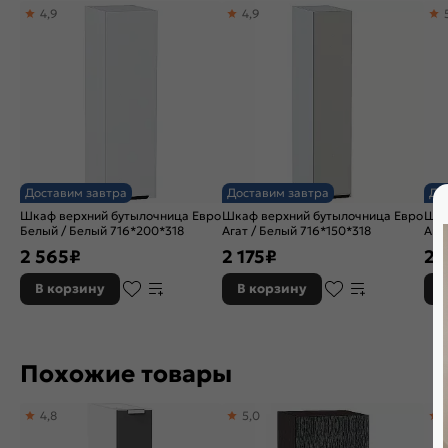
4,9
4,9
Назначение:
Шкаф
Расположение:
Торцевые
Доставим завтра
Доставим завтра
До
Шкаф верхний бутылочница Евро
Шкаф верхний бутылочница Евро
Шка
Белый / Белый 716*200*318
Агат / Белый 716*150*318
Ага
2 565
₽
2 175
₽
2 
В корзину
В корзину
В
Похожие товары
4,8
5,0