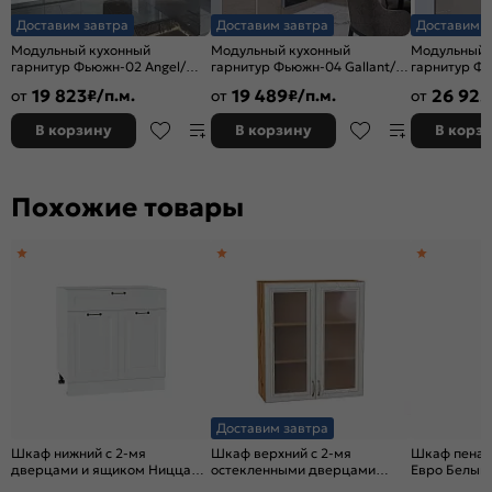
Доставим завтра
Доставим завтра
Доставим з
Модульный кухонный
Модульный кухонный
Модульный 
гарнитур Фьюжн-02 Angel/
гарнитур Фьюжн-04 Gallant/
гарнитур Фь
Белый 2340x3900/1400x600
Белый 2340x2200/1800x600
Белый 2140
19 823
19 489
26 925
от
₽/п.м.
от
₽/п.м.
от
В корзину
В корзину
В корз
Похожие товары
Доставим завтра
Шкаф нижний с 2-мя
Шкаф верхний с 2-мя
Шкаф пенал
дверцами и ящиком Ницца
остекленными дверцами
Евро Белый 
Белый/Белый 816*800*478
Шале White Dreamline Дуб
2132*400*5