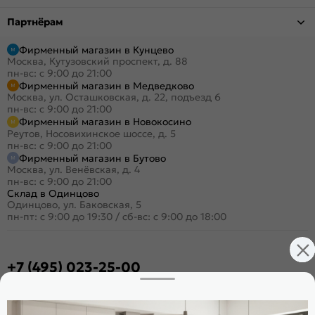
Партнёрам
Фирменный магазин в Кунцево
Москва, Кутузовский проспект, д. 88
пн-вс: с 9:00 до 21:00
Фирменный магазин в Медведково
Москва, ул. Осташковская, д. 22, подъезд 6
пн-вс: с 9:00 до 21:00
Фирменный магазин в Новокосино
Реутов, Носовихинское шоссе, д. 5
пн-вс: с 9:00 до 21:00
Фирменный магазин в Бутово
Москва, ул. Венёвская, д. 4
пн-вс: с 9:00 до 21:00
Склад в Одинцово
Одинцово, ул. Баковская, 5
пн-пт: с 9:00 до 19:30
/
сб-вс: с 9:00 до 18:00
+7 (495) 023-25-00
Заказать звонок
Стать дилером