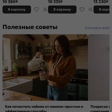
10 380
10 335
13 230
₽
₽
₽
Вотан 920*800*302
В корзину
В корзину
В корз
Полезные советы
Смотреть все
Как почистить чайник от накипи: простые и
Покраска ст
эффективные способы
сочетания,