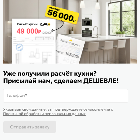
Расскажите о нас
Поделиться
Оцените магазин
ИКС 1180
© 2015—2026 Интернет-магазин мебели Mebel169.ru
Уже получили расчёт кухни?
Пользовательское соглашение
Присылай нам, сделаем ДЕШЕВЛЕ!
Политика обработки персональных данных
Телефон*
Карта сайта
На информационном ресурсе
применяются
куки
и рекомендательные
Хорошо
Указывая свои данные, вы подтверждаете ознакомление c
технологии
Политикой обработки персональных данных
Отправить заявку
Каталог
Магазины
Позвонить
Написать
Корзина