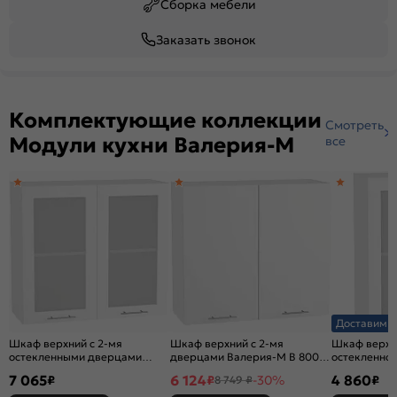
Сборка мебели
Заказать звонок
Комплектующие коллекции
Смотреть
Модули кухни Валерия-М
все
Доставим з
Шкаф верхний с 2-мя
Шкаф верхний с 2-мя
Шкаф верхни
остекленными дверцами
дверцами Валерия-М В 800
остекленно
Валерия-М В 800 Белый
Белый глянец-Белый
Валерия-М 
7 065
6 124
4 860
₽
₽
-30%
₽
8 749 ₽
глянец-Белый
глянец-Бел