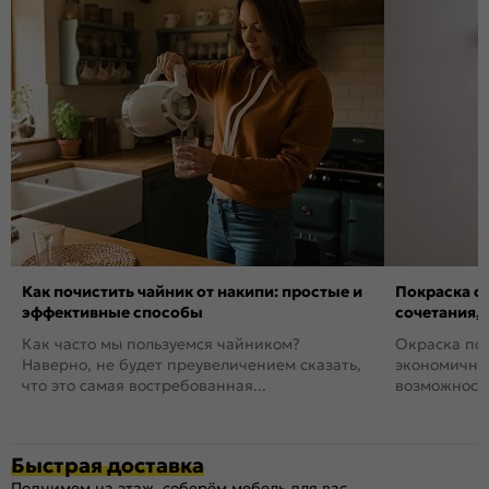
Как почистить чайник от накипи: простые и
Покраска ст
эффективные способы
сочетания,
Как часто мы пользуемся чайником?
Окраска пов
Наверно, не будет преувеличением сказать,
экономичный
что это самая востребованная...
возможность
Быстрая доставка
Поднимем на этаж, соберём мебель для вас