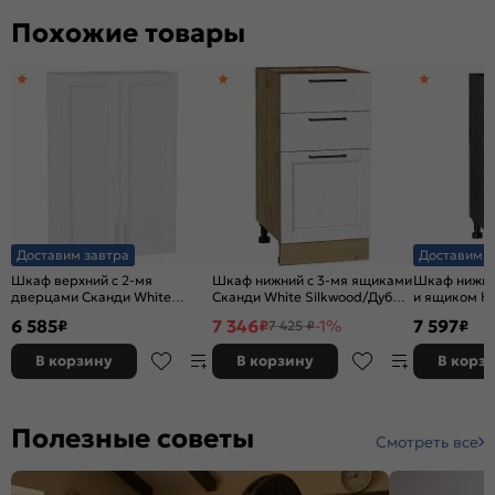
Похожие товары
Доставим завтра
Доставим з
Шкаф верхний с 2-мя
Шкаф нижний с 3-мя ящиками
Шкаф нижний
дверцами Сканди White
Сканди White Silkwood/Дуб
и ящиком Н
Softwood/Белый
Вотан 816*400*480
Blanco/Grap
6 585
7 346
7 597
₽
₽
-1%
₽
7 425 ₽
920*600*320
В корзину
В корзину
В корз
Полезные советы
Смотреть все