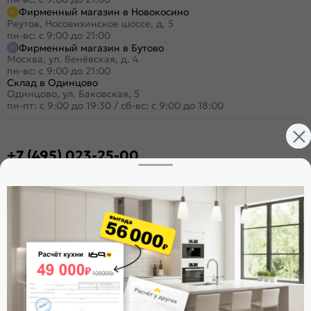
Фирменный магазин в Новокосино
Реутов, Носовихинское шоссе, д. 5
пн-вс: с 9:00 до 21:00
Фирменный магазин в Бутово
Москва, ул. Венёвская, д. 4
пн-вс: с 9:00 до 21:00
Склад в Одинцово
Одинцово, ул. Баковская, 5
пн-пт: с 9:00 до 19:30
/
сб-вс: с 9:00 до 18:00
+7 (495) 023-25-00
Заказать звонок
Стать дилером
Расскажите о нас
Поделиться
Оцените магазин