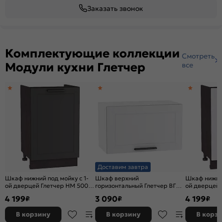
Заказать звонок
Комплектующие коллекции
Смотреть
Модули кухни Глетчер
все
Доставим завтра
Шкаф нижний под мойку с 1-
Шкаф верхний
Шкаф нижний
ой дверцей Глетчер НМ 500
горизонтальный Глетчер ВГ
ой дверцей 
Маренго Силк-Венге
600 Гейнсборо Силк-Белый
Гейнсборо С
4 199
3 090
4 199
₽
₽
₽
В корзину
В корзину
В корз