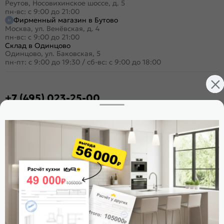
Реутов, Носовихинское шоссе, д. 5
пн-вс: с 9:00 до 21:00
Фирменный магазин в Бутово
Москва, ул. Венёвская, д. 4
пн-вс: с 9:00 до 21:00
Склад в Одинцово
Одинцово, ул. Баковская, 5
пн-пт: с 9:00 до 19:30
/
сб-вс: с 9:00 до 18:00
+7 (495) 023-25-00
Заказать звонок
Стать дилером
Расскажите о нас
Поделиться
Оцените магазин
ИКС 1180