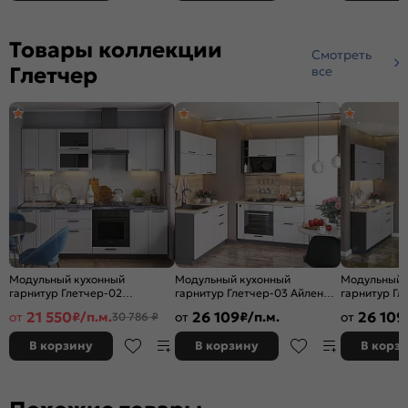
Товары коллекции
Смотреть
Глетчер
все
Модульный кухонный
Модульный кухонный
Модульный 
гарнитур Глетчер-02
гарнитур Глетчер-03 Айленд
гарнитур Гл
Гейнсборо Силк/Graphite
Силк/Graphite
Гейнсборо С
21 550
26 109
26 109
от
₽/п.м.
от
₽/п.м.
от
30 786 ₽
2140x2400x600
2140x1200/2000x600
2140x1200/
В корзину
В корзину
В корз