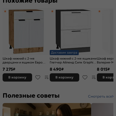
Похожие товары
Доставим завтра
Шкаф нижний с 2-мя
Шкаф нижний с 2-мя ящиками
Шкаф верхн
дверцами и ящиком Евро
Глетчер Айленд Силк Graphite
Валерия-М 
Лайн Белый Дуб Вотан
816*600*478
Белый 920*
7 275
8 490
8 015
₽
₽
₽
816*600*478
В корзину
В корзину
В корз
Полезные советы
Смотреть все