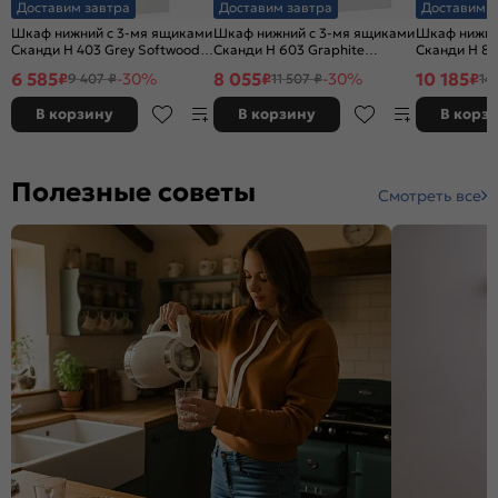
Доставим завтра
Доставим завтра
Доставим з
Шкаф нижний с 3-мя ящиками
Шкаф нижний с 3-мя ящиками
Шкаф нижни
Сканди Н 403 Grey Softwood-
Сканди Н 603 Graphite
Сканди Н 80
Белый
Softwood-Белый
Softwood-Б
6 585
8 055
10 185
₽
-30%
₽
-30%
₽
9 407 ₽
11 507 ₽
14
В корзину
В корзину
В корз
Полезные советы
Смотреть все