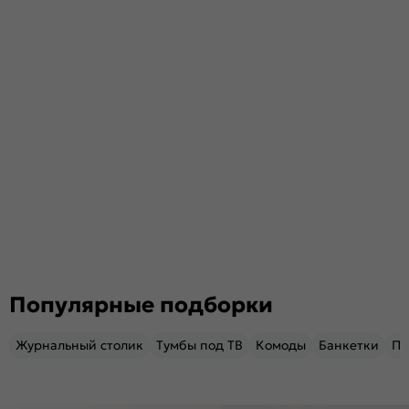
Популярные подборки
Журнальный столик
Тумбы под ТВ
Комоды
Банкетки
Пу