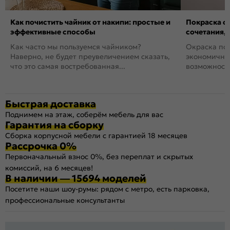
Как почистить чайник от накипи: простые и
Покраска ст
эффективные способы
сочетания,
Как часто мы пользуемся чайником?
Окраска пов
Наверно, не будет преувеличением сказать,
экономичный
что это самая востребованная...
возможность
Быстрая доставка
Поднимем на этаж, соберём мебель для вас
Гарантия на сборку
Сборка корпусной мебели с гарантией 18 месяцев
Рассрочка 0%
Первоначальный взнос 0%, без переплат и скрытых
комиссий, на 6 месяцев!
В наличии — 15694 моделей
Посетите наши шоу-румы: рядом с метро, есть парковка,
профессиональные консультанты