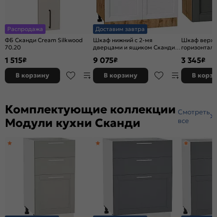
Распродажа
Доставим завтра
ФБ Сканди Cream Silkwood
Шкаф нижний с 2-мя
Шкаф верхн
70.20
дверцами и ящиком Сканди
горизонтал
White Softwood Дуб Вотан
Stormy Silk
1 515
9 075
3 345
₽
₽
₽
816*800*480
358*500*32
В корзину
В корзину
В корз
Комплектующие коллекции
Смотреть
Модули кухни Сканди
все