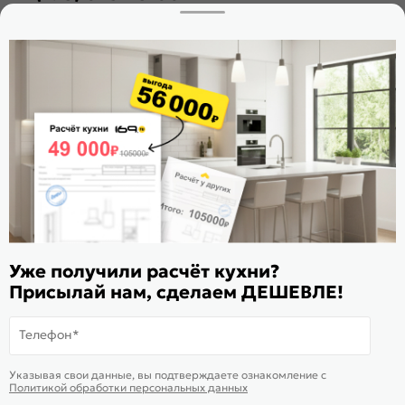
Заказать звонок
Стать дилером
Расскажите о нас
Поделиться
Оцените магазин
ИКС 1180
© 2015—2026 Интернет-магазин мебели Mebel169.ru
Уже получили расчёт кухни?
Пользовательское соглашение
Присылай нам, сделаем ДЕШЕВЛЕ!
Политика обработки персональных данных
Телефон*
Карта сайта
На информационном ресурсе
применяются
куки
и рекомендательные
Хорошо
Указывая свои данные, вы подтверждаете ознакомление c
технологии
Политикой обработки персональных данных