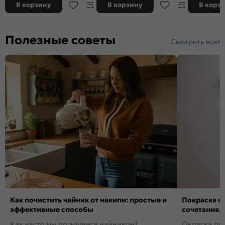
В корзину
В корзину
В корз
Полезные советы
Смотреть все
Как почистить чайник от накипи: простые и
Покраска ст
эффективные способы
сочетания,
Как часто мы пользуемся чайником?
Окраска пов