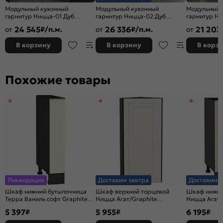
Модульный кухонный
Модульный кухонный
Модульный 
гарнитур Ницца-01 Дуб
гарнитур Ницца-02 Дуб
гарнитур Ни
оливковый/Graphite
крем/Graphite
оливковый/G
24 545
26 336
21 203
от
₽/п.м.
от
₽/п.м.
от
2140x1900x600
2140x3300x600
2340x1890/
В корзину
В корзину
В корз
Похожие товары
Ликвидация
Доставим завтра
Доставим з
Шкаф нижний бутылочница
Шкаф верхний торцевой
Шкаф нижний
Терра Ваниль софт Graphite
Ницца Агат/Graphite
Ницца Агат/
816*150*478
920*300*304
816*450*47
5 397
5 955
6 195
₽
₽
₽