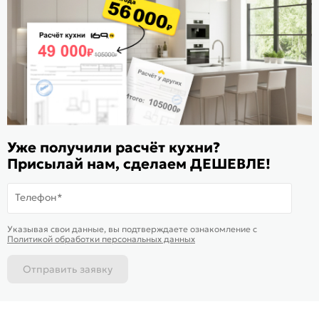
Расскажите о нас
Поделиться
Оцените магазин
ИКС 1180
© 2015—2026 Интернет-магазин мебели Mebel169.ru
Уже получили расчёт кухни?
Пользовательское соглашение
Присылай нам, сделаем ДЕШЕВЛЕ!
Политика обработки персональных данных
Телефон*
Карта сайта
На информационном ресурсе
применяются
куки
и рекомендательные
Хорошо
Указывая свои данные, вы подтверждаете ознакомление c
технологии
Политикой обработки персональных данных
Отправить заявку
Каталог
Магазины
Позвонить
Написать
Корзина