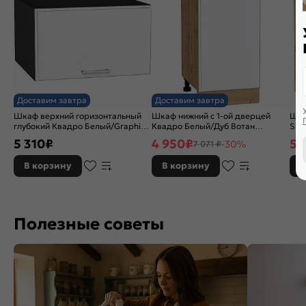
Доставим завтра
Доставим завтра
Шкаф верхний горизонтальный
Шкаф нижний с 1-ой дверцей
Шка
глубокий Квадро Белый/Graphite
Квадро Белый/Дуб Вотан
Sup
358*600*577
816*400*481
716
5 310
₽
4 950
₽
5 
-30%
7 071 ₽
В корзину
В корзину
В
Полезные советы