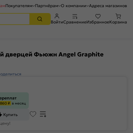
рам
Покупателям
Партнёрам
О компании
Адреса магазинов
Войти
Сравнение
Избранное
Корзина
й дверцей Фьюжн Angel Graphite
оделиться
переплат
860 ₽
в месяц
Купить
цену!