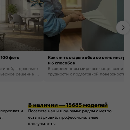
 100 фото
Как снять старые обои со стен: инстру
и 6 способов
стиной, – довольно
В современном мире все чаще возника
рьерное решение в
трудности с подготовкой поверхности д
поклейки обоев. И многие за...
В наличии — 15685 моделей
 переплат и
Посетите наши шоу-румы: рядом с метро,
в!
есть парковка, профессиональные
консультанты