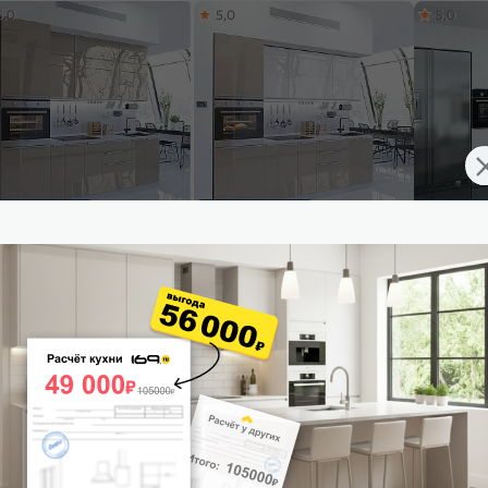
5,0
5,0
5,0
ставим завтра
Доставим завтра
Доставим 
ульный кухонный гарнитур
Модульный кухонный гарнитур
Модульный
жн-03 Gallant/Белый
Фьюжн-03 Angel, Gallant/Белый
Фьюжн-01 
0x2600x600
2140x2600x600
2340x3800
26 925
₽/п.м.
от
26 440
₽/п.м.
от
20 5
 корзину
В корзину
В корз
4,8
4,9
4,8