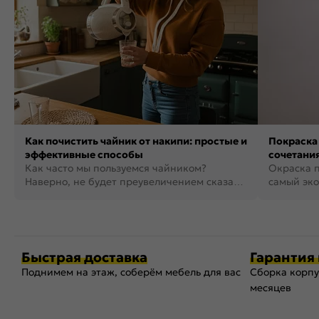
Как почистить чайник от накипи: простые и
Покраска 
эффективные способы
сочетания
Как часто мы пользуемся чайником?
фото
Окраска п
Наверно, не будет преувеличением сказать,
самый эко
что это самая востребованная...
возможнос
Быстрая доставка
Гарантия 
Поднимем на этаж, соберём мебель для вас
Сборка корпу
месяцев