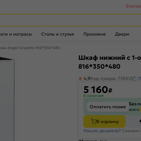
Блоге
ати и матрасы
Столы и стулья
Прихожие
Двери
жн Angel Graphite 816*350*480
Шкаф нижний с 1-о
816*350*480
4,9
Код товара: 739510
П
5 160
₽
В наличии
Без 
Оплатить позже
всего
В корзину
Нашли дешевле?
Снизим 