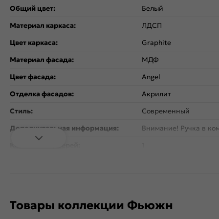
Общий цвет:
Белый
Материал каркаса:
ЛДСП
Цвет каркаса:
Graphite
Материал фасада:
МДФ
Цвет фасада:
Angel
Отделка фасадов:
Акрилит
Стиль:
Современный
Дополнительная информация:
Внимание! Ручка в ком
Количество дверей:
1
Открывание дверцы:
Вертикальное
Коллекция:
Фьюжн
Тип поверхности:
Глянцевая
Товары коллекции Фьюжн
Расположение:
Прямые