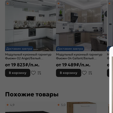
5,0
5,0
Назначение кухонного шкафа:
Шкаф
Доставим завтра
Доставим завтра
До
Модульный кухонный гарнитур
Модульный кухонный гарнитур
Мод
Фьюжн-02 Angel/Белый
Фьюжн-04 Gallant/Белый
Фью
2340x3900/1400x600
2340x2200/1800x600
214
от
19 823
₽/п.м.
от
19 489
₽/п.м.
от
В корзину
В корзину
В
Похожие товары
4,9
5,0