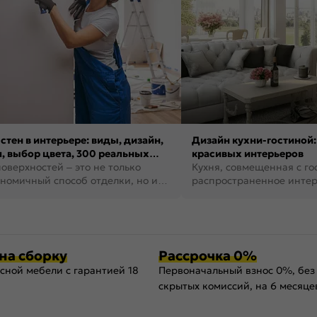
стен в интерьере: виды, дизайн,
Дизайн кухни-гостиной:
, выбор цвета, 300 реальных
красивых интерьеров
оверхностей – это не только
Кухня, совмещенная с го
номичный способ отделки, но и
распространенное инте
ть создать кре...
наши дни. В нем от...
на сборку
Рассрочка 0%
сной мебели с гарантией 18
Первоначальный взнос 0%, без
скрытых комиссий, на 6 месяце