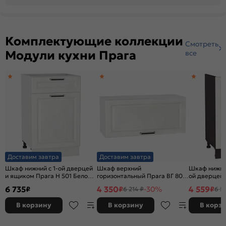
Комплектующие коллекции
Смотреть
Модули кухни Прага
все
Доставим завтра
Доставим завтра
Шкаф нижний с 1-ой дверцей
Шкаф верхний
Шкаф нижний
и ящиком Прага Н 501 Белое
горизонтальный Прага ВГ 800
ой дверцей
дерево-Белый
Белое дерево-Белый
Белое дере
6 735
4 350
4 559
₽
₽
-30%
₽
6 214 ₽
6 5
В корзину
В корзину
В корз