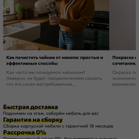
Как почистить чайник от накипи: простые и
Покраска ст
эффективные способы
сочетания,
Как часто мы пользуемся чайником?
Окраска пов
Наверно, не будет преувеличением сказать,
экономичный
что это самая востребованная...
возможность
Быстрая доставка
Поднимем на этаж, соберём мебель для вас
Гарантия на сборку
Сборка корпусной мебели с гарантией 18 месяцев
Рассрочка 0%
Первоначальный взнос 0%, без переплат и скрытых