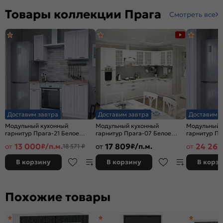
Товары коллекции Прага
Смотреть все
Доставим завтра
Доставим завтра
Доставим з
Модульный кухонный
Модульный кухонный
Модульный 
гарнитур Прага-21 Белое
гарнитур Прага-07 Белое
гарнитур Пр
дерево/Белый 2132x1500x600
дерево/Белый
дерево/Бел
13 000
17 809
24 263
от
₽/п.м.
от
₽/п.м.
от
18 571 ₽
2132x3300/1490x600
В корзину
В корзину
В корз
Похожие товары