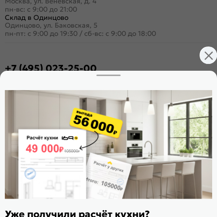
Москва, ул. Венёвская, д. 4
пн-вс: с 9:00 до 21:00
Склад в Одинцово
Одинцово, ул. Баковская, 5
пн-пт: с 9:00 до 19:30
/
сб-вс: с 9:00 до 18:00
+7 (495) 023-25-00
Заказать звонок
Стать дилером
Расскажите о нас
Поделиться
Оцените магазин
ИКС 1180
© 2015—2026 Интернет-магазин мебели Mebel169.ru
Уже получили расчёт кухни?