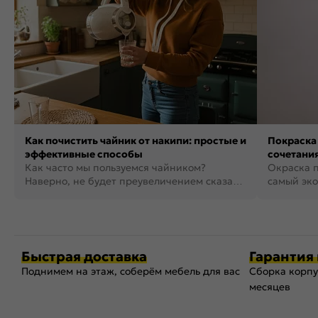
Как почистить чайник от накипи: простые и
Покраска 
эффективные способы
сочетания
Как часто мы пользуемся чайником?
фото
Окраска п
Наверно, не будет преувеличением сказать,
самый эко
что это самая востребованная...
возможнос
Быстрая доставка
Гарантия 
Поднимем на этаж, соберём мебель для вас
Сборка корпу
месяцев