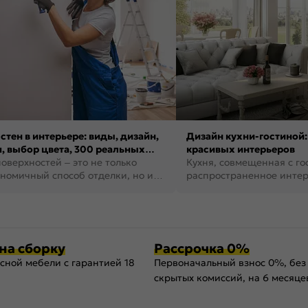
стен в интерьере: виды, дизайн,
Дизайн кухни-гостиной:
, выбор цвета, 300 реальных
красивых интерьеров
оверхностей – это не только
Кухня, совмещенная с го
номичный способ отделки, но и
распространенное инте
ть создать кре...
наши дни. В нем от...
на сборку
Рассрочка 0%
сной мебели с гарантией 18
Первоначальный взнос 0%, без
скрытых комиссий, на 6 месяце