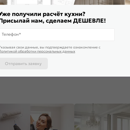
Уже получили расчёт кухни?
Присылай нам, сделаем ДЕШЕВЛЕ!
Телефон*
ставим завтра
Указывая свои данные, вы подтверждаете ознакомление c
Флэт Grey-green In 2S 90.50
Комплект фасадов Валерия-М
Комплект 
Политикой обработки персональных данных
для каркаса Ф-87 ВГ800 Мята
для каркас
софт
ВТ300/ВУ6
860
₽
2 028
₽
1 749
₽
Отправить заявку
 корзину
В корзину
В корз