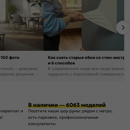
 100 фото
Как снять старые обои со стен: инстру
и 6 способов
стиной, – довольно
В современном мире все чаще возника
рьерное решение в
трудности с подготовкой поверхности д
поклейки обоев. И многие за...
В наличии — 6063 моделей
 переплат и
Посетите наши шоу-румы: рядом с метро,
в!
есть парковка, профессиональные
консультанты