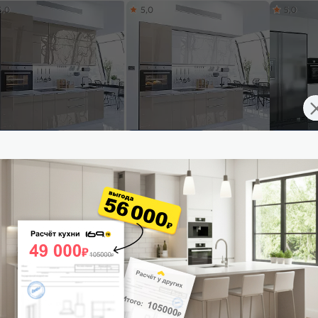
5,0
5,0
5,0
ставим завтра
Доставим завтра
Доставим 
ульный кухонный гарнитур
Модульный кухонный гарнитур
Модульный
жн-03 Gallant/Белый
Фьюжн-03 Angel, Gallant/Белый
Фьюжн-01 
0x2600x600
2140x2600x600
2340x3800
26 925
₽/п.м.
от
26 440
₽/п.м.
от
20 5
 корзину
В корзину
В корз
4,9
4,9
4,9