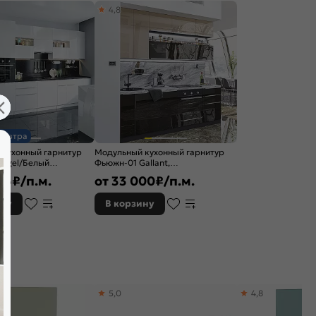
4,8
завтра
 кухонный гарнитур
Модульный кухонный гарнитур
Angel/Белый
Фьюжн-01 Gallant,
x600
Anthracite/Graphite
86
₽/п.м.
от
33 000
₽/п.м.
2340x2300x600
ину
В корзину
5,0
4,8