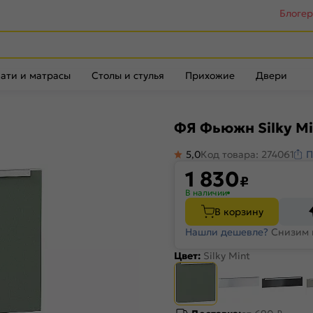
Блоге
ати и матрасы
Столы и стулья
Прихожие
Двери
ФЯ Фьюжн Silky Mi
5,0
Код товара: 274061
П
1 830
₽
В наличии
В корзину
Нашли дешевле?
Снизим 
Цвет:
Silky Mint