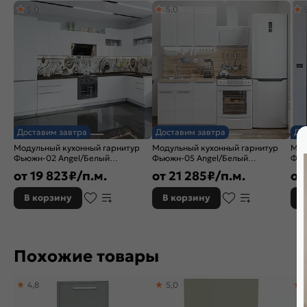
5,0
5,0
Доставим завтра
Доставим завтра
До
Модульный кухонный гарнитур
Модульный кухонный гарнитур
Мод
Фьюжн-02 Angel/Белый
Фьюжн-05 Angel/Белый
Фью
2340x3900/1400x600
2140x1000x600
214
от
19 823
₽/п.м.
от
21 285
₽/п.м.
от
В корзину
В корзину
В
Похожие товары
4,8
5,0