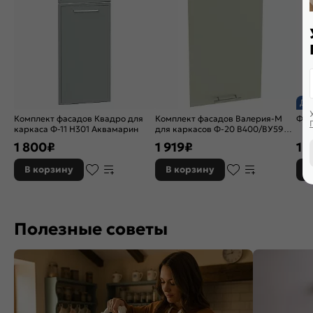
До
Комплект фасадов Квадро для
Комплект фасадов Валерия-М
ФГ 
каркаса Ф-11 Н301 Аквамарин
для каркасов Ф-20 В400/ВУ590/
Н400/НТ300/НУ990 Мята софт
1 800
₽
1 919
₽
1 
В корзину
В корзину
В
Полезные советы