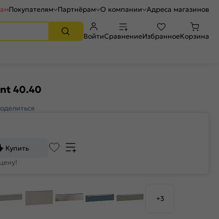
рам
Покупателям
Партнёрам
О компании
Адреса магазинов
Войти
Сравнение
Избранное
Корзина
nt 40.40
оделиться
Купить
цену!
+3