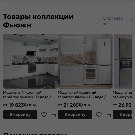
Товары коллекции
Смотреть
Фьюжн
все
Модульный кухонный
Модульный кухонный
Модульный 
гарнитур Фьюжн-02 Angel/
гарнитур Фьюжн-05 Angel/
гарнитур Фь
Белый 2340x3900/1400x600
Белый 2140x1000x600
Белый 2140
19 823
21 285
26 925
от
₽/п.м.
от
₽/п.м.
от
В корзину
В корзину
В корз