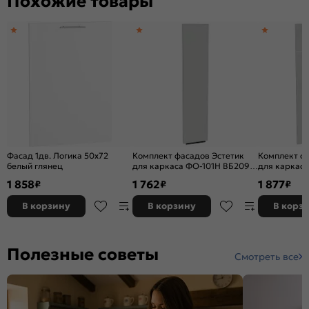
Похожие товары
Фасад 1дв. Логика 50x72
Комплект фасадов Эстетик
Комплект ф
белый глянец
для каркаса ФО-101Н ВБ209
для каркаса
Магнолия матовый
Магнолия
1 858
1 762
1 877
₽
₽
₽
В корзину
В корзину
В корз
Полезные советы
Смотреть все