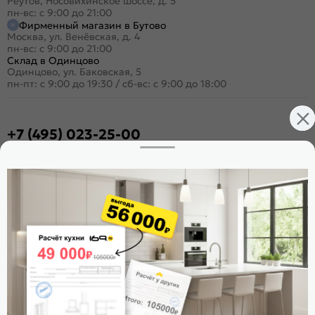
Реутов, Носовихинское шоссе, д. 5
пн-вс: с 9:00 до 21:00
Фирменный магазин в Бутово
Москва, ул. Венёвская, д. 4
пн-вс: с 9:00 до 21:00
Склад в Одинцово
Одинцово, ул. Баковская, 5
пн-пт: с 9:00 до 19:30
/
сб-вс: с 9:00 до 18:00
+7 (495) 023-25-00
Заказать звонок
Стать дилером
Расскажите о нас
Поделиться
Оцените магазин
ИКС 1180