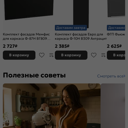
Доставим завтра
Доставим з
Комплект фасадов Мемфис
Комплект фасадов Евро для
ФГП Фьюжн S
для каркаса Ф-87Н ВГ809
каркаса Ф-10Н В309 Антрацит
Черный трюфель
2 727
2 385
2 625
₽
₽
₽
В корзину
В корзину
В корз
Полезные советы
Смотреть все