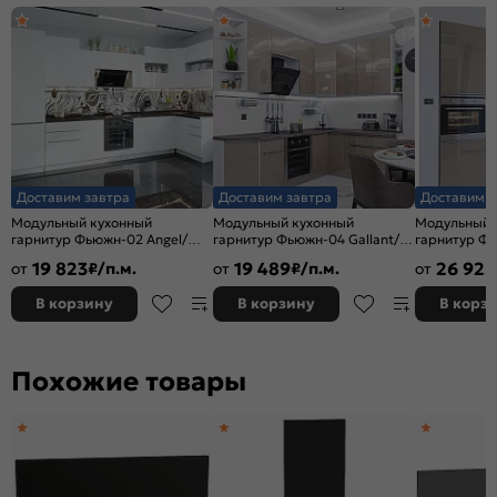
Доставим завтра
Доставим завтра
Доставим з
Модульный кухонный
Модульный кухонный
Модульный 
гарнитур Фьюжн-02 Angel/
гарнитур Фьюжн-04 Gallant/
гарнитур Фь
Белый 2340x3900/1400x600
Белый 2340x2200/1800x600
Белый 2140
19 823
19 489
26 925
от
₽/п.м.
от
₽/п.м.
от
В корзину
В корзину
В корз
Похожие товары