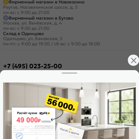
Фирменный магазин в Новокосино
Реутов, Носовихинское шоссе, д. 5
пн-вс: с 9:00 до 21:00
Фирменный магазин в Бутово
Москва, ул. Венёвская, д. 4
пн-вс: с 9:00 до 21:00
Склад в Одинцово
Одинцово, ул. Баковская, 5
пн-пт: с 9:00 до 19:30
/
сб-вс: с 9:00 до 18:00
+7 (495) 023-25-00
Заказать звонок
Стать дилером
Расскажите о нас
Поделиться
Оцените магазин