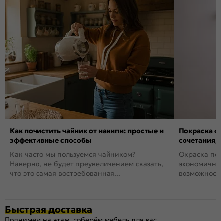
Как почистить чайник от накипи: простые и
Покраска ст
эффективные способы
сочетания,
Как часто мы пользуемся чайником?
Окраска пов
Наверно, не будет преувеличением сказать,
экономичный
что это самая востребованная...
возможность
Быстрая доставка
Поднимем на этаж, соберём мебель для вас