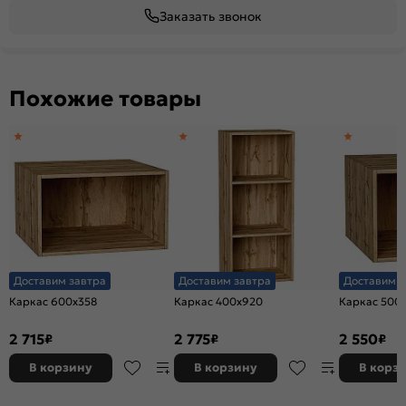
Заказать звонок
Похожие товары
Доставим завтра
Доставим завтра
Доставим з
Каркас 600x358
Каркас 400x920
Каркас 500
2 715
2 775
2 550
₽
₽
₽
В корзину
В корзину
В корз