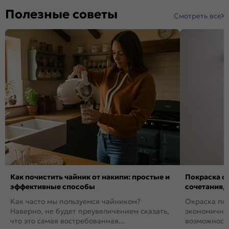
Полезные советы
Смотреть все
Как почистить чайник от накипи: простые и
Покраска ст
эффективные способы
сочетания,
Как часто мы пользуемся чайником?
Окраска пов
Наверно, не будет преувеличением сказать,
экономичный
что это самая востребованная...
возможность