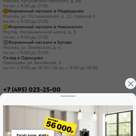
Москва, Кутузовский проспект, д. 88
пн-вс: с 9:00 до 21:00
Фирменный магазин в Медведково
Москва, ул. Осташковская, д. 22, подъезд 6
пн-вс: с 9:00 до 21:00
Фирменный магазин в Новокосино
Реутов, Носовихинское шоссе, д. 5
пн-вс: с 9:00 до 21:00
Фирменный магазин в Бутово
Москва, ул. Венёвская, д. 4
пн-вс: с 9:00 до 21:00
Склад в Одинцово
Одинцово, ул. Баковская, 5
пн-пт: с 9:00 до 19:30
/
сб-вс: с 9:00 до 18:00
+7 (495) 023-25-00
Заказать звонок
Стать дилером
Расскажите о нас
Поделиться
Оцените магазин