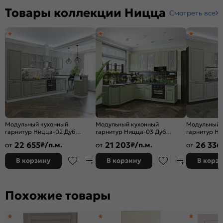
Товары коллекции Ницца
Смотреть все
Модульный кухонный
Модульный кухонный
Модульный 
гарнитур Ницца-02 Дуб
гарнитур Ницца-03 Дуб
гарнитур Ни
оливковый/Белый
оливковый/Graphite
крем/Graphi
22 655
21 203
26 336
от
₽/п.м.
от
₽/п.м.
от
2140x3300x600
2340x1890/2400x600
2140x3300x
В корзину
В корзину
В корз
Похожие товары