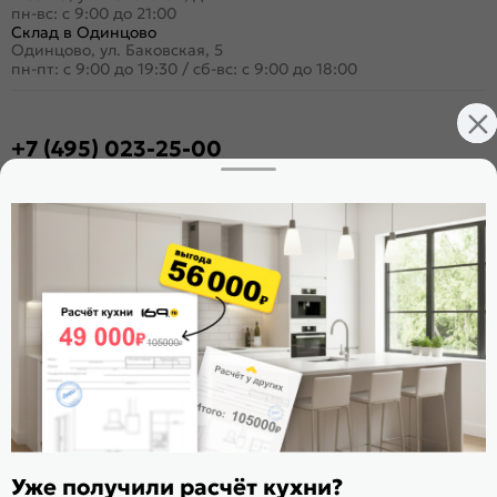
пн-вс: с 9:00 до 21:00
Склад в Одинцово
Одинцово, ул. Баковская, 5
пн-пт: с 9:00 до 19:30
/
сб-вс: с 9:00 до 18:00
+7 (495) 023-25-00
Заказать звонок
Стать дилером
Расскажите о нас
Поделиться
Оцените магазин
ИКС 1180
© 2015—2026 Интернет-магазин мебели Mebel169.ru
Уже получили расчёт кухни?