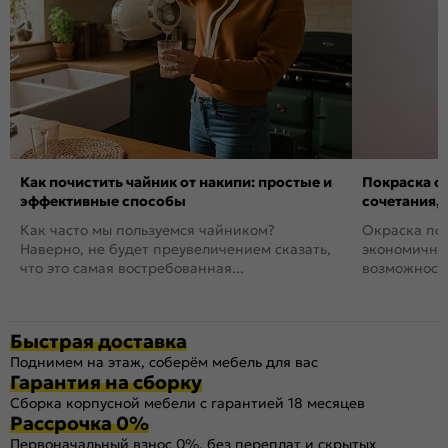
Как почистить чайник от накипи: простые и
Покраска ст
эффективные способы
сочетания,
Как часто мы пользуемся чайником?
Окраска пов
Наверно, не будет преувеличением сказать,
экономичный
что это самая востребованная...
возможность
Быстрая доставка
Поднимем на этаж, соберём мебель для вас
Гарантия на сборку
Сборка корпусной мебели с гарантией 18 месяцев
Рассрочка 0%
Первоначальный взнос 0%, без переплат и скрытых