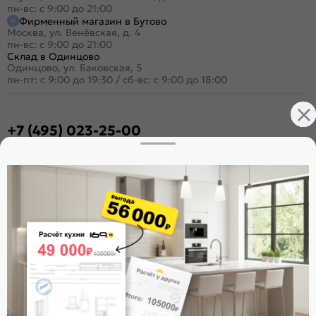
пн-вс: с 9:00 до 21:00
Фирменный магазин в Бутово
Москва, ул. Венёвская, д. 4
пн-вс: с 9:00 до 21:00
Склад в Одинцово
Одинцово, ул. Баковская, 5
пн-пт: с 9:00 до 19:30
/
сб-вс: с 9:00 до 18:00
+7 (495) 023-25-00
Заказать звонок
Стать дилером
Расскажите о нас
Поделиться
Оцените магазин
ИКС 1180
© 2015—2026 Интернет-магазин мебели Mebel169.ru