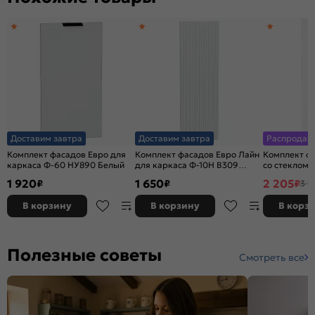
Доставим завтра
Доставим завтра
Распродаж
Комплект фасадов Евро для
Комплект фасадов Евро Лайн
Комплект ф
каркаса Ф-60 НУ890 Белый
для каркаса Ф-10Н В309
со стеклом 
Белый
В309 Белый
1 920
1 650
2 205
₽
₽
₽
3 1
В корзину
В корзину
В корз
Полезные советы
Смотреть все