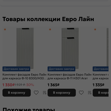
Товары коллекции Евро Лайн
Доставим завтра
Доставим завтра
Доставим з
Комплект фасадов Евро Лайн
Комплект фасадов Евро Лайн
Комплект ф
для каркаса Ф-10 В300/Н300/
для каркаса Ф-11 Н301 Агат
для каркаса
ВТ230 Агат
1 350
1 365
1 335
₽
-30%
₽
₽
1 929 ₽
В корзину
В корзину
В корз
Похожие товары