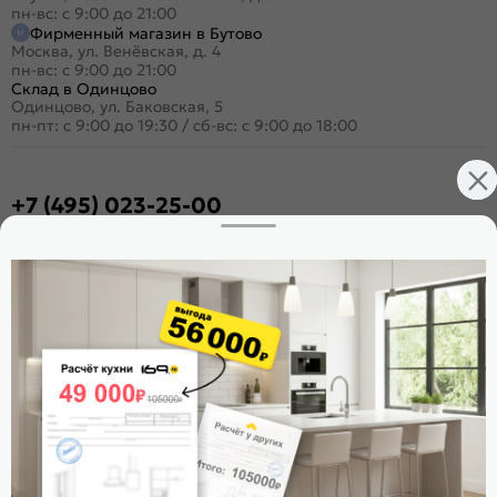
пн-вс: с 9:00 до 21:00
Фирменный магазин в Бутово
Москва, ул. Венёвская, д. 4
пн-вс: с 9:00 до 21:00
Склад в Одинцово
Одинцово, ул. Баковская, 5
пн-пт: с 9:00 до 19:30
/
сб-вс: с 9:00 до 18:00
+7 (495) 023-25-00
Заказать звонок
Стать дилером
Расскажите о нас
Поделиться
Оцените магазин
ИКС 1180
© 2015—2026 Интернет-магазин мебели Mebel169.ru