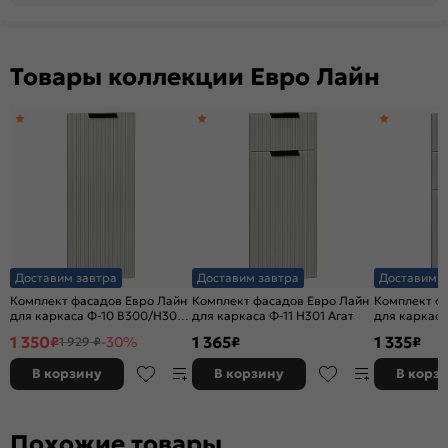
Товары коллекции Евро Лайн
Доставим завтра
Доставим завтра
Доставим з
Комплект фасадов Евро Лайн
Комплект фасадов Евро Лайн
Комплект ф
для каркаса Ф-10 В300/Н300/
для каркаса Ф-11 Н301 Агат
для каркаса
ВТ230 Агат
1 350
1 365
1 335
₽
-30%
₽
₽
1 929 ₽
В корзину
В корзину
В корз
Похожие товары