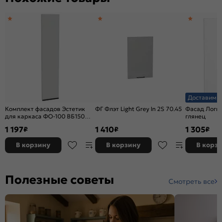
Доставим з
Комплект фасадов Эстетик
ФГ Флэт Light Grey In 2S 70.45
Фасад Логик
для каркаса ФО-100 ВБ150
глянец
Магнолия матовый
1 197
1 410
1 305
₽
₽
₽
В корзину
В корзину
В корз
Полезные советы
Смотреть все