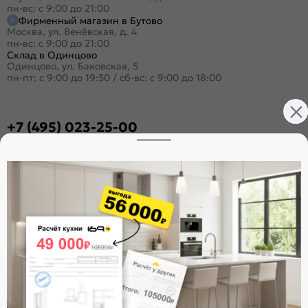
пн-вс: с 9:00 до 21:00
Фирменный магазин в Бутово
Москва, ул. Венёвская, д. 4
пн-вс: с 9:00 до 21:00
Склад в Одинцово
Одинцово, ул. Баковская, 5
пн-пт: с 9:00 до 19:30
/
сб-вс: с 9:00 до 18:00
+7 (495) 023-25-00
Заказать звонок
Стать дилером
Расскажите о нас
Поделиться
Оцените магазин
ИКС 1180
© 2015—2026 Интернет-магазин мебели Mebel169.ru