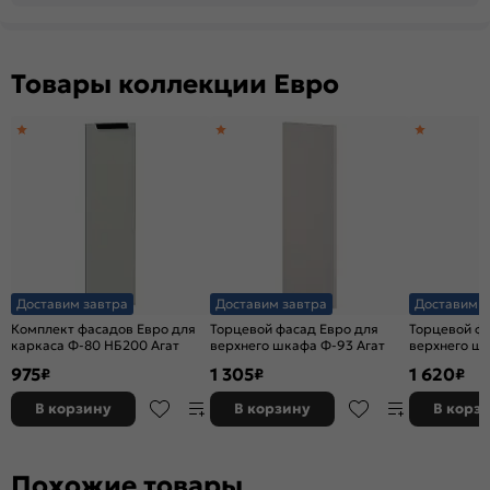
Товары коллекции Евро
Доставим завтра
Доставим завтра
Доставим з
Комплект фасадов Евро для
Торцевой фасад Евро для
Торцевой фа
каркаса Ф-80 НБ200 Агат
верхнего шкафа Ф-93 Агат
верхнего ш
975
1 305
1 620
₽
₽
₽
В корзину
В корзину
В корз
Похожие товары