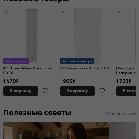
Распродажа
Доставим завтра
ФБ Шале White Dreamline
ФГ Фьюжн Silky White 70.35
Накладка в
90.20
Валерия-М 
силк
1 470
1 905
1 703
₽
₽
₽
В корзину
В корзину
В корз
Полезные советы
Смотреть все