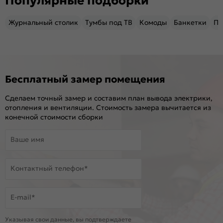
Популярные подборки
Журнальный столик
Тумбы под ТВ
Комоды
Банкетки
Пу
Бесплатный замер помещения
Сделаем точный замер и составим план вывода электрики,
отопления и вентиляции. Стоимость замера вычитается из
конечной стоимости сборки
Ваше имя
Контактный телефон*
E-mail*
Указывая свои данные, вы подтверждаете