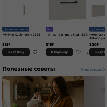
Доставим завтра
Хит
Доставим з
УФ Флэт Cashmere In 2S 35
ФЯ Флэт Cashmere In 2S 15.30
Комплект ф
ФД-450 для
Кашемир
315
315
300
₽
₽
₽
В корзину
В корзину
В корз
Полезные советы
Смотреть все