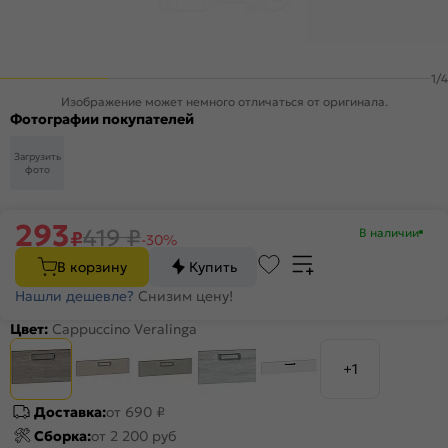
1
/
4
Изображение может немного отличаться от оригинала.
Фотографии покупателей
Загрузить
фото
293
419
₽
В наличии
₽
-30%
В корзину
Купить
Нашли дешевле?
Снизим цену!
Цвет:
Cappuccino Veralinga
+1
Доставка:
от 690 ₽
Сборка:
от 2 200 руб