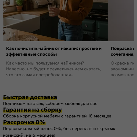
Как почистить чайник от накипи: простые и
Покраска ст
эффективные способы
сочетания,
Как часто мы пользуемся чайником?
Окраска пов
Наверно, не будет преувеличением сказать,
экономичный
что это самая востребованная...
возможность
Быстрая доставка
Поднимем на этаж, соберём мебель для вас
Гарантия на сборку
Сборка корпусной мебели с гарантией 18 месяцев
Рассрочка 0%
Первоначальный взнос 0%, без переплат и скрытых
комиссий, на 6 месяцев!