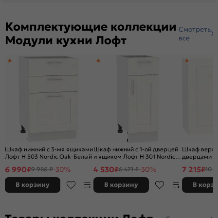
Комплектующие коллекции
Смотреть
Модули кухни Лофт
все
Шкаф нижний с 3-мя ящиками
Шкаф нижний с 1-ой дверцей
Шкаф верхн
Лофт Н 503 Nordic Oak-Белый
и ящиком Лофт Н 301 Nordic
дверцами Ло
Oak-Белый
Oak-Белый
6 990
4 530
7 215
₽
-30%
₽
-30%
₽
9 986 ₽
6 471 ₽
10 3
В корзину
В корзину
В корз