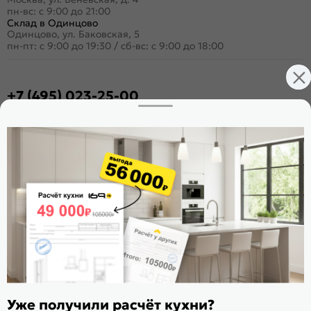
пн-вс: с 9:00 до 21:00
Склад в Одинцово
Одинцово, ул. Баковская, 5
пн-пт: с 9:00 до 19:30
/
сб-вс: с 9:00 до 18:00
+7 (495) 023-25-00
Заказать звонок
Стать дилером
Расскажите о нас
Поделиться
Оцените магазин
ИКС 1180
© 2015—2026 Интернет-магазин мебели Mebel169.ru
Уже получили расчёт кухни?