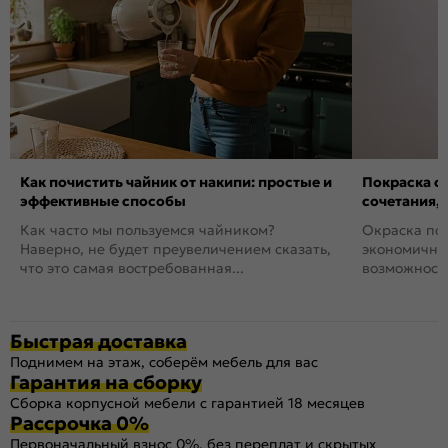
Как почистить чайник от накипи: простые и
Покраска ст
эффективные способы
сочетания,
Как часто мы пользуемся чайником?
Окраска пов
Наверно, не будет преувеличением сказать,
экономичный
что это самая востребованная...
возможность
Быстрая доставка
Поднимем на этаж, соберём мебель для вас
Гарантия на сборку
Сборка корпусной мебели с гарантией 18 месяцев
Рассрочка 0%
Первоначальный взнос 0%, без переплат и скрытых