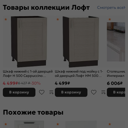
Товары коллекции Лофт
Смотреть все
Шкаф нижний с 1-ой дверцей
Шкаф нижний под мойку с 1-
Столешница
Лофт Н 500 Cappuccino
ой дверцей Лофт НМ 500
Империал п
Veralinga-Венге
Cappuccino Veralinga-Венге
3050*600*2
4 499
4 499
6 006
₽
-30%
₽
₽
6 427 ₽
В корзину
В корзину
В корз
Похожие товары