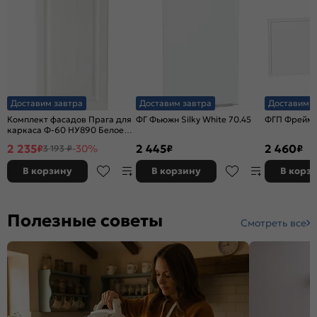
Доставим завтра
Доставим завтра
Доставим з
Комплект фасадов Прага для
ФГ Фьюжн Silky White 70.45
ФГП Фрейм W
каркаса Ф-60 НУ890 Белое
дерево
2 235
2 445
2 460
₽
-30%
₽
₽
3 193 ₽
В корзину
В корзину
В корз
Полезные советы
Смотреть все