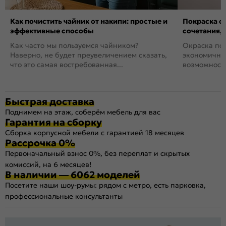
Как почистить чайник от накипи: простые и
Покраска ст
эффективные способы
сочетания,
Как часто мы пользуемся чайником?
Окраска пов
Наверно, не будет преувеличением сказать,
экономичный
что это самая востребованная...
возможность
Быстрая доставка
Поднимем на этаж, соберём мебель для вас
Гарантия на сборку
Сборка корпусной мебели с гарантией 18 месяцев
Рассрочка 0%
Первоначальный взнос 0%, без переплат и скрытых
комиссий, на 6 месяцев!
В наличии — 6062 моделей
Посетите наши шоу-румы: рядом с метро, есть парковка,
профессиональные консультанты