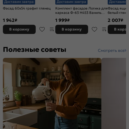
Доставим завтра
Доставим завтра
Доставим з
Фасад 60x54 графит глянец
Комплект фасадов Логика для
Фасад ящик
каркаса Ф-63 Н453 Ваниль
белый глян
глянец
1 942
1 999
2 007
₽
₽
₽
В корзину
В корзину
В корз
Полезные советы
Смотреть все