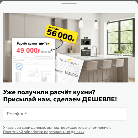
Заказать звонок
Стать дилером
Расскажите о нас
Поделиться
Оцените магазин
ИКС 1180
© 2015—2026 Интернет-магазин мебели Mebel169.ru
Уже получили расчёт кухни?
Пользовательское соглашение
Присылай нам, сделаем ДЕШЕВЛЕ!
Политика обработки персональных данных
Карта сайта
Телефон*
На информационном ресурсе
применяются
куки
и рекомендательные
Хорошо
Указывая свои данные, вы подтверждаете ознакомление c
технологии
Политикой обработки персональных данных