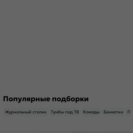
Популярные подборки
Журнальный столик
Тумбы под ТВ
Комоды
Банкетки
Пу