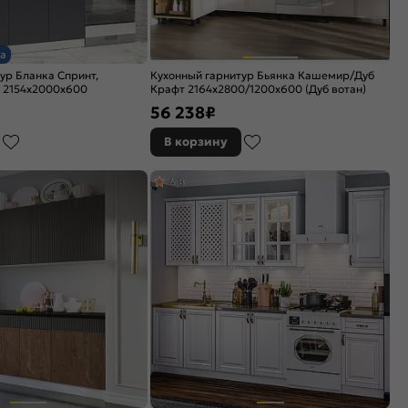
а
ур Бланка Спринт,
Кухонный гарнитур Бьянка Кашемир/Дуб
 2154x2000x600
Крафт 2164x2800/1200x600 (Дуб вотан)
56 238
₽
В корзину
4,8