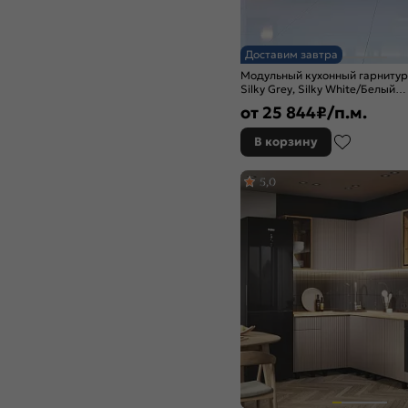
Дуб крем
Дуб оливковый
Дуб песочный
Доставим завтра
Дуб серый
Модульный кухонный гарниту
Дуб сонома
Silky Grey, Silky White/Белый
2140x4400x600
Ель Карпатская
от
25 844
₽/п.м.
Железный камень
В корзину
Жемчуг шервуд
Золотой
5,0
Изумруд
Изумрудный
Камень светлый
Камень темный
Капучино
Кашемир
Кварц грей
Коко Фаталь
Крослайн карамель
Крослайн латте
Лагуна софт