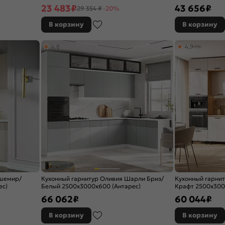
темный)
23 483
₽
43 656
₽
29 354 ₽
-20%
В корзину
В корзину
4,8
4,9
ашемир/
Кухонный гарнитур Оливия Шарли Бриз/
Кухонный гарни
ес)
Белый 2500x3000x600 (Антарес)
Крафт 2500x300
66 062
₽
60 044
₽
В корзину
В корзину