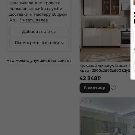
Бежевый металлик
заказывала две кровати.
Белая текстурная
Большое спасибо службе
Белое дерево
доставки и мастеру сборки
Ар...
Читать далее
Белый
Белый глянец
Добавить отзыв
Белый глянцевый
Белый матовый
Посмотреть все отзывы
Белый металлик
Белый снег софт
Что можно улучшить на сайте?
Белый софт
Кухонный гарнитур Бьянка К
Бетон
Крафт 2500x2600x600 (Дуб во
Бетон графит
42 348
₽
Бетон светлый
Бетон темный
В корзину
Брайш вайт
Браш
5,0
Браш Блю
Браш Вайт
Браш вайт/Прайм
Браш Деним Блю
Браш Лайт Грей