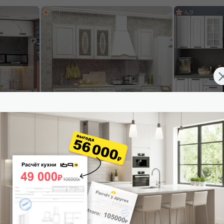
4,8
4,9
Доставим завтр
мор белый
Кухонный гарнитур Констанция Сандал/
Модульный кухон
00x3000x600
Белый 2140x1700x600 (Антарес)
Белое дерево/Б
22 677
₽
от
19 287
₽/
28 346 ₽
-20%
В корзину
В корзину
4,8
5,0