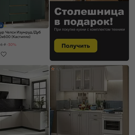
а
тур Челси Изумруд/Дуб
x600 (Кастилло)
56 ₽
-30%
4,9