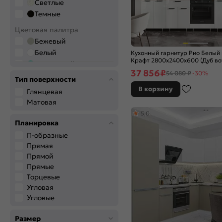
Светлые
Темные
Цветовая палитра
Бежевый
Белый
Кухонный гарнитур Рио Белый
Крафт 2800x2400x600 (Дуб во
Бирюзовый
37 856
₽
54 080 ₽
-30%
Бронза
Тип поверхности
Венге
В корзину
Глянцевая
Голубой
Матовая
Графитовый
5,0
Дерево
Планировка
Желтый
П-образные
Зелёный
Прямая
Золото
Прямой
Прямые
Коричневый
Торцевые
Красный
Угловая
Оранжевый
Угловые
Розовый
Салатовый
Размер