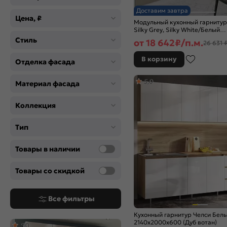
Сатин
Доставим завтра
Серебро
Цена, ₽
Модульный кухонный гарниту
Серый
Silky Grey, Silky White/Белый
Синий
2140x2500/1800x600
Стиль
от
18 642
₽/п.м.
26 631 
Хром
Черный
В корзину
Отделка фасада
Цвет
5,0
Материал фасада
Angel
Anthracite
Коллекция
Blanco
Brown Casella Oak 2S
Тип
Brown Dreamline
Cappuccino Softwood
Товары в наличии
Cappuccino Veralinga
Cappuccino Wood
Товары со скидкой
Cashmere In 2S
Clay Silk
Все фильтры
Cream Silk
Cream Silkwood
Кухонный гарнитур Челси Бел
2140x2000x600 (Дуб вотан)
Gallant
5,0