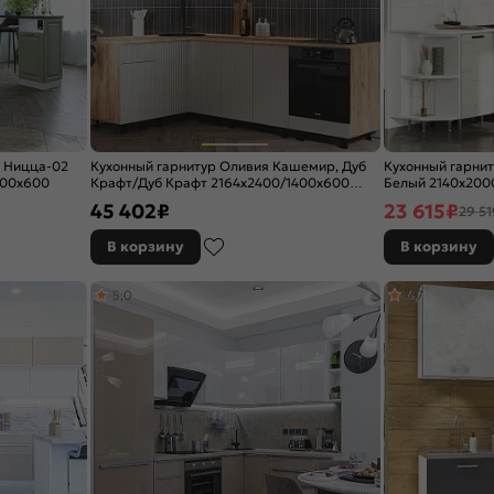
р Ницца-02
Кухонный гарнитур Оливия Кашемир, Дуб
Кухонный гарнит
300x600
Крафт/Дуб Крафт 2164x2400/1400x600
Белый 2140x200
(Дуб вотан)
45 402
₽
23 615
₽
29 51
В корзину
В корзину
5,0
4,7