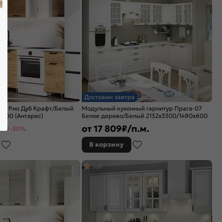
Доставим завтра
тур Рио Дуб Крафт/Белый
Модульный кухонный гарнитур Прага-07
600 (Антарес)
Белое дерево/Белый 2132x3300/1490x600
от
17 809
₽/п.м.
4 ₽
-30%
В корзину
5,0