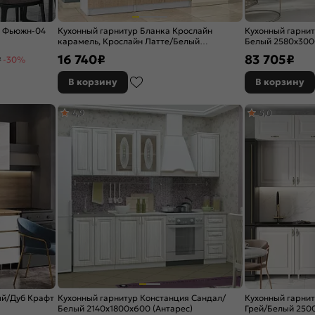
р Фьюжн-04
Кухонный гарнитур Бланка Крослайн
Кухонный гарни
карамель, Крослайн Латте/Белый
Белый 2580x300
2155x2000x600
темный)
16 740
₽
83 705
₽
₽
-30%
В корзину
В корзину
4,9
5,0
ый/Дуб Крафт
Кухонный гарнитур Констанция Сандал/
Кухонный гарни
Белый 2140x1800x600 (Антарес)
Грей/Белый 250