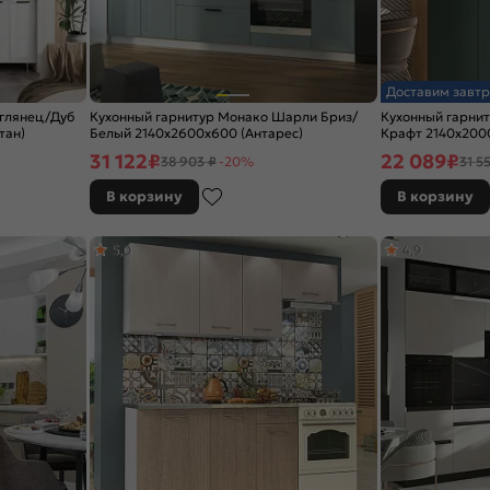
Доставим завтр
 глянец/Дуб
Кухонный гарнитур Монако Шарли Бриз/
Кухонный гарни
тан)
Белый 2140x2600x600 (Антарес)
Крафт 2140x2000
31 122
₽
22 089
₽
38 903 ₽
-20%
31 5
В корзину
В корзину
5,0
4,9