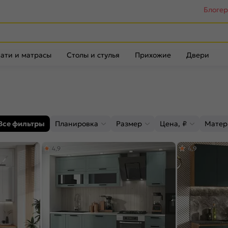
Блоге
ати и матрасы
Столы и стулья
Прихожие
Двери
Все фильтры
Планировка
Размер
Цена, ₽
Матер
4,9
4,9