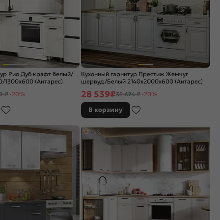
ур Рио Дуб крафт белый/
Кухонный гарнитур Престиж Жемчуг
0/1300x600 (Антарес)
шервуд/Белый 2140x2000x600 (Антарес)
28 539
₽
9 ₽
-20%
35 674 ₽
-20%
В корзину
4,8