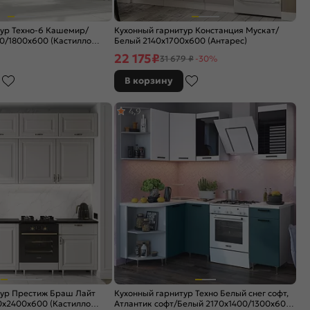
тур Техно-6 Кашемир/
Кухонный гарнитур Констанция Мускат/
0/1800x600 (Кастилло
Белый 2140x1700x600 (Антарес)
22 175
₽
31 679 ₽
-30%
В корзину
4,9
тур Престиж Браш Лайт
Кухонный гарнитур Техно Белый снег софт,
0x2400x600 (Кастилло
Атлантик софт/Белый 2170x1400/1300x600