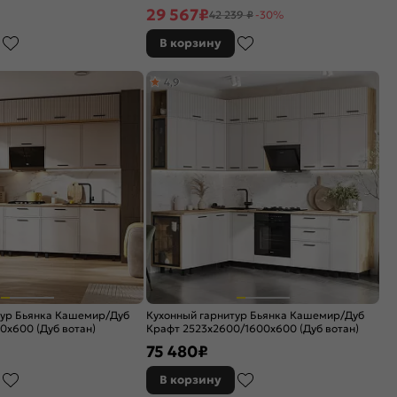
(Антарес)
29 567
₽
42 239 ₽
-30%
В корзину
4,9
тур Бьянка Кашемир/Дуб
Кухонный гарнитур Бьянка Кашемир/Дуб
0x600 (Дуб вотан)
Крафт 2523x2600/1600x600 (Дуб вотан)
75 480
₽
В корзину