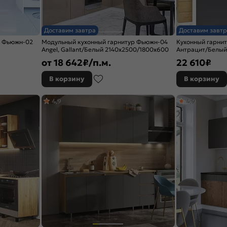
Доставим завтра
Доставим завтр
р Фьюжн-02
Модульный кухонный гарнитур Фьюжн-04
Кухонный гарнит
Angel, Gallant/Белый 2140x2500/1800x600
Антрацит/Белый
от
18 642
₽/п.м.
22 610
₽
В корзину
В корзину
4,9
4,9