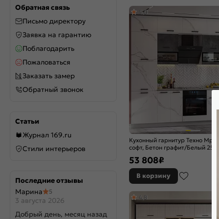
Special White
Обратная связь
5,0
Stormy Silk
Письмо директору
Stormy Silkwood
Заявка на гарантию
Super White
Поблагодарить
Temple Stone 2S
Пожаловаться
White Dreamline
White In 2S
Заказать замер
White Silk
Обратный звонок
White Silkwood
White Softwood
Wotan Oak 2S
Статьи
Агат
Журнал 169.ru
Кухонный гарнитур Техно Мра
Айленд Силк
софт, Бетон графит/Белый 25
Стили интерьеров
Аквамарин
(Антарес)
53 808
₽
Альбион софт
Амбер
В корзину
Последние отзывы
Антрацит
Марина
5
Атлантик софт
4,8
3 августа 2026
Атласный серый
Добрый день, месяц назад