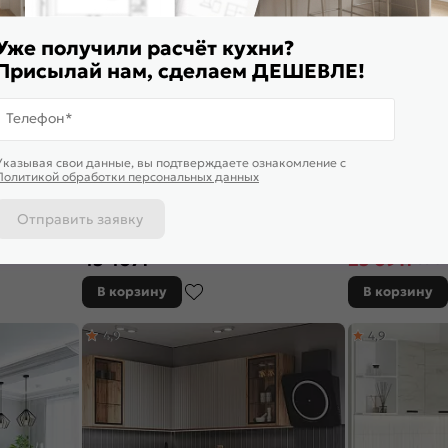
Уже получили расчёт кухни?
Присылай нам, сделаем ДЕШЕВЛЕ!
Телефон*
Указывая свои данные, вы подтверждаете ознакомление c
Политикой обработки персональных данных
Отправить заявку
ашемир/Дуб
Кухонный гарнитур Бьянка Кашемир/Дуб
Кухонный гарни
тан)
Крафт 2164x2200/1200x600 (Дуб вотан)
2140x2000/1300x
45 467
₽
23 691
₽
33 84
В корзину
В корзину
4,9
4,9