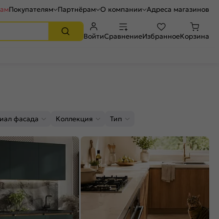
рам
Покупателям
Партнёрам
О компании
Адреса магазинов
Войти
Сравнение
Избранное
Корзина
иал фасада
Коллекция
Тип