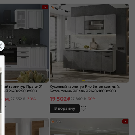
4,8
а
ный гарнитур Прага-01
Кухонный гарнитур Рио Бетон светлый,
елый 2140x2600x600
Бетон темный/Белый 2140x1800x600
(Антарес)
п.м.
19 502
₽
27 552 ₽
-30%
27 860 ₽
-30%
В корзину
5,0