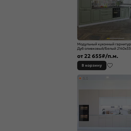
Браш Мени Грин
Браш Текстура Грей
Ваниль
Ваниль глянец
Ваниль софт
Венге Премиум
Вотан
Модульный кухонный гарниту
Гейнсборо Силк
Дуб оливковый/Белый 2140x3
Голдэн Пэлас
от
22 655
₽/п.м.
Голубой
В корзину
Горчица софт
Гранатовый металлик
5,0
Графит
Графит глянец
Графит Софт
Графит софт NEW
Дуб Вотан
Дуб галифакс
Дуб Крафт
Дуб Крафт Белый