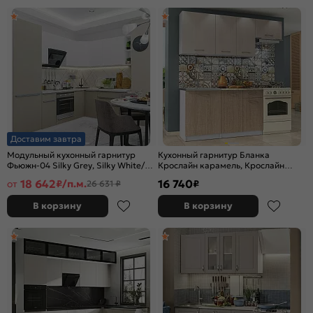
Доставим завтра
Модульный кухонный гарнитур
Кухонный гарнитур Бланка
Фьюжн-04 Silky Grey, Silky White/
Крослайн карамель, Крослайн
Белый 2140x2500/1800x600
Латте/Белый 2155x2000x600
18 642
16 740
от
₽/п.м.
₽
26 631 ₽
В корзину
В корзину