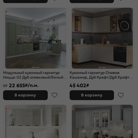
Модульный кухонный гарнитур
Кухонный гарнитур Оливия
Ницца-02 Дуб оливковый/Белый
Кашемир, Дуб Крафт/Дуб Крафт
2140x3300x600
2164x2400/1400x600 (Дуб вотан)
22 655
45 402
от
₽/п.м.
₽
В корзину
В корзину