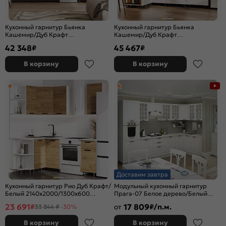
Кухонный гарнитур Бьянка
Кухонный гарнитур Бьянка
Кашемир/Дуб Крафт
Кашемир/Дуб Крафт
2500x2600x600 (Дуб вотан)
2164x2200/1200x600 (Дуб вотан)
42 348
45 467
₽
₽
В корзину
В корзину
Доставим завтра
Кухонный гарнитур Рио Дуб Крафт/
Модульный кухонный гарнитур
Белый 2140x2000/1300x600
Прага-07 Белое дерево/Белый
(Антарес)
2132x3300/1490x600
23 691
17 809
₽
от
₽/п.м.
33 844 ₽
-30%
В корзину
В корзину