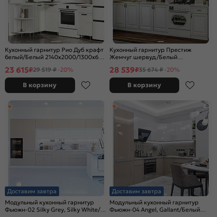
Кухонный гарнитур Рио Дуб крафт
Кухонный гарнитур Престиж
белый/Белый 2140x2000/1300x600
Жемчуг шервуд/Белый
(Антарес)
2140x2000x600 (Антарес)
23 615
28 539
₽
₽
29 519 ₽
-20%
35 674 ₽
-20%
В корзину
В корзину
Доставим завтра
Доставим завтра
Модульный кухонный гарнитур
Модульный кухонный гарнитур
Фьюжн-02 Silky Grey, Silky White/
Фьюжн-04 Angel, Gallant/Белый
Белый 2140x4400x600
2140x2500/1800x600