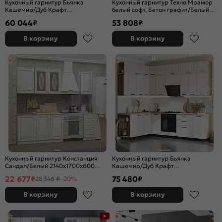
Кухонный гарнитур Бьянка
Кухонный гарнитур Техно Мрамор
Кашемир/Дуб Крафт
белый софт, Бетон графит/Белый
2500x3000x600 (Дуб вотан)
2500x3000x600 (Антарес)
60 044
53 808
₽
₽
В корзину
В корзину
Кухонный гарнитур Констанция
Кухонный гарнитур Бьянка
Сандал/Белый 2140x1700x600
Кашемир/Дуб Крафт
(Антарес)
2523x2600/1600x600 (Дуб вотан)
22 677
75 480
₽
₽
28 346 ₽
-20%
В корзину
В корзину