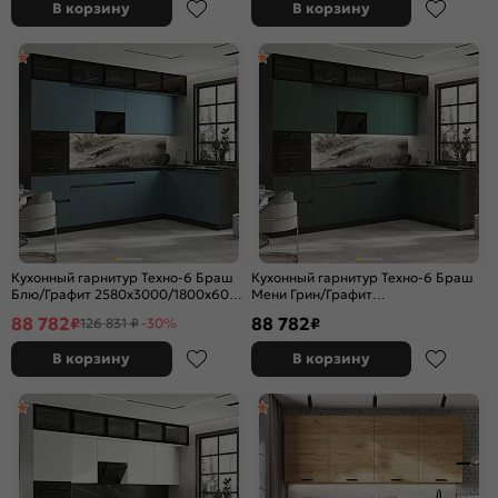
В корзину
В корзину
Кухонный гарнитур Техно-6 Браш
Кухонный гарнитур Техно-6 Браш
Блю/Графит 2580x3000/1800x600
Мени Грин/Графит
(Кастилло темный)
2580x3000/1800x600 (Кастилло
88 782
88 782
₽
₽
126 831 ₽
-30%
темный)
В корзину
В корзину