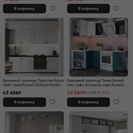
В корзину
В корзину
Кухонный гарнитур Престиж Браш
Кухонный гарнитур Техно Белый
Лайт Грей/Белый 2500x2400x600
снег софт, Атлантик софт/Белый
(Кастилло темный)
2170x1400/1300x600 (Антарес)
43 656
29 567
₽
₽
42 239 ₽
-30%
В корзину
В корзину