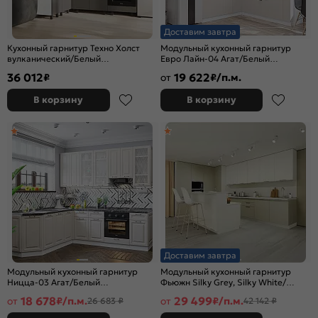
Доставим завтра
Кухонный гарнитур Техно Холст
Модульный кухонный гарнитур
вулканический/Белый
Евро Лайн-04 Агат/Белый
2164x2000/1400x600 (Кастилло
2500x2400/1890x600
36 012
19 622
₽
от
₽/п.м.
темный)
В корзину
В корзину
Доставим завтра
Модульный кухонный гарнитур
Модульный кухонный гарнитур
Ницца-03 Агат/Белый
Фьюжн Silky Grey, Silky White/
2340x1890/2400x600
Белый 2330x4400/2400x600
18 678
29 499
от
₽/п.м.
от
₽/п.м.
26 683 ₽
42 142 ₽