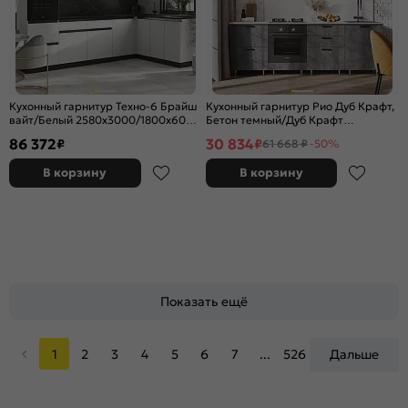
Кухонный гарнитур Техно-6 Брайш
Кухонный гарнитур Рио Дуб Крафт,
вайт/Белый 2580x3000/1800x600
Бетон темный/Дуб Крафт
(Кастилло темный)
2340x2400x600 (Антарес)
86 372
30 834
₽
₽
61 668 ₽
-50%
В корзину
В корзину
Показать ещё
1
2
3
4
5
6
7
...
526
Дальше