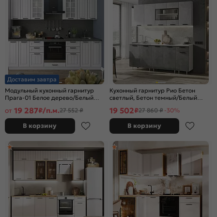
Доставим завтра
Модульный кухонный гарнитур
Кухонный гарнитур Рио Бетон
Прага-01 Белое дерево/Белый
светлый, Бетон темный/Белый
2140x2600x600
2140x1800x600 (Антарес)
19 287
19 502
от
₽/п.м.
₽
27 552 ₽
27 860 ₽
-30%
В корзину
В корзину