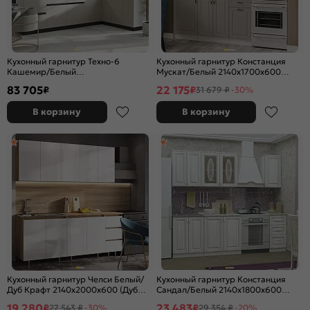
Кухонный гарнитур Техно-6
Кухонный гарнитур Констанция
Кашемир/Белый
Мускат/Белый 2140x1700x600
2580x3000/1800x600 (Кастилло
(Антарес)
83 705
22 175
₽
₽
31 679 ₽
-30%
темный)
В корзину
В корзину
Кухонный гарнитур Челси Белый/
Кухонный гарнитур Констанция
Дуб Крафт 2140x2000x600 (Дуб
Сандал/Белый 2140x1800x600
вотан)
(Антарес)
19 280
23 483
₽
₽
27 543 ₽
-30%
29 354 ₽
-20%