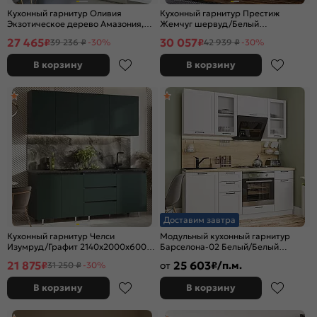
Кухонный гарнитур Оливия
Кухонный гарнитур Престиж
Экзотическое дерево Амазония,
Жемчуг шервуд/Белый
Графит Софт NEW/Белый
2400x2000x600 (Антарес)
27 465
30 057
₽
₽
39 236 ₽
-30%
42 939 ₽
-30%
2000x2000x600 (Кастилло темный)
В корзину
В корзину
Доставим завтра
Кухонный гарнитур Челси
Модульный кухонный гарнитур
Изумруд/Графит 2140x2000x600
Барселона-02 Белый/Белый
(Кастилло)
2140x1900x600
21 875
25 603
₽
от
₽/п.м.
31 250 ₽
-30%
В корзину
В корзину