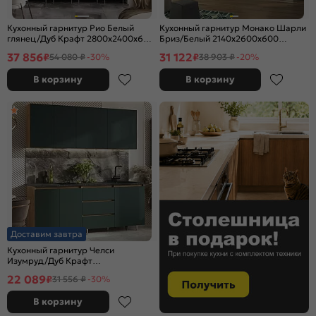
Кухонный гарнитур Рио Белый
Кухонный гарнитур Монако Шарли
глянец/Дуб Крафт 2800x2400x600
Бриз/Белый 2140x2600x600
(Дуб вотан)
(Антарес)
37 856
31 122
₽
₽
54 080 ₽
-30%
38 903 ₽
-20%
В корзину
В корзину
Доставим завтра
Кухонный гарнитур Челси
Изумруд/Дуб Крафт
2140x2000x600 (Кастилло)
22 089
₽
31 556 ₽
-30%
В корзину