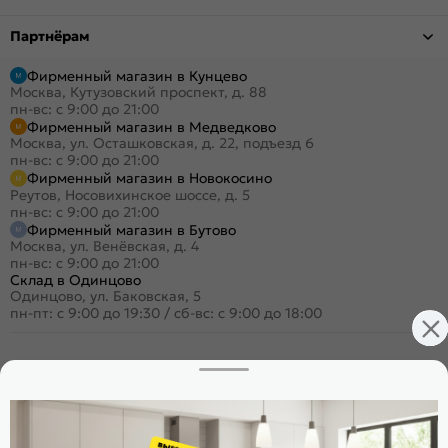
Партнёрам
Фирменный магазин в Кунцево
Москва, Кутузовский проспект, д. 88
пн-вс: с 9:00 до 21:00
Фирменный магазин в Медведково
Москва, ул. Осташковская, д. 22, подъезд 6
пн-вс: с 9:00 до 21:00
Фирменный магазин в Новокосино
Реутов, Носовихинское шоссе, д. 5
пн-вс: с 9:00 до 21:00
Фирменный магазин в Бутово
Москва, ул. Венёвская, д. 4
пн-вс: с 9:00 до 21:00
Склад в Одинцово
Одинцово, ул. Баковская, 5
пн-пт: с 9:00 до 19:30
/
сб-вс: с 9:00 до 18:00
+7 (495) 023-25-00
Заказать звонок
Стать дилером