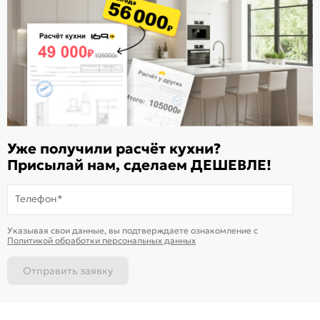
Расскажите о нас
Поделиться
Оцените магазин
ИКС 1180
© 2015—2026 Интернет-магазин мебели Mebel169.ru
Уже получили расчёт кухни?
Присылай нам, сделаем ДЕШЕВЛЕ!
Пользовательское соглашение
Телефон*
Политика обработки персональных данных
Карта сайта
На информационном ресурсе
применяются
куки
и рекомендательные
Хорошо
Указывая свои данные, вы подтверждаете ознакомление c
технологии
Политикой обработки персональных данных
Отправить заявку
Каталог
Магазины
Позвонить
Написать
Корзина