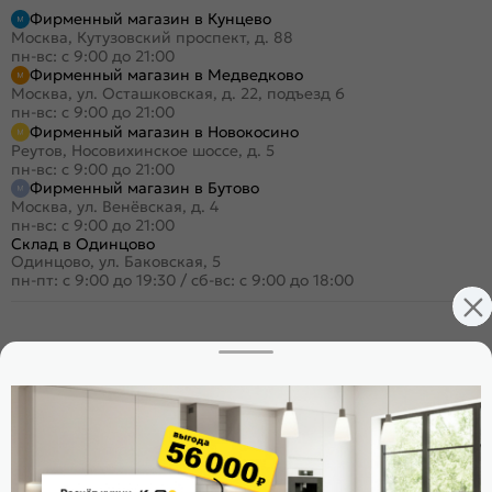
Фирменный магазин в Кунцево
Москва, Кутузовский проспект, д. 88
пн-вс: с 9:00 до 21:00
Фирменный магазин в Медведково
Москва, ул. Осташковская, д. 22, подъезд 6
пн-вс: с 9:00 до 21:00
Фирменный магазин в Новокосино
Реутов, Носовихинское шоссе, д. 5
пн-вс: с 9:00 до 21:00
Фирменный магазин в Бутово
Москва, ул. Венёвская, д. 4
пн-вс: с 9:00 до 21:00
Склад в Одинцово
Одинцово, ул. Баковская, 5
пн-пт: с 9:00 до 19:30
/
сб-вс: с 9:00 до 18:00
+7 (495) 023-25-00
Заказать звонок
Стать дилером