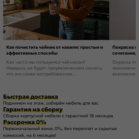
Как почистить чайник от накипи: простые и
Покраска ст
эффективные способы
сочетания,
Как часто мы пользуемся чайником?
Окраска пов
Наверно, не будет преувеличением сказать,
экономичный
что это самая востребованная...
возможность
Быстрая доставка
Поднимем на этаж, соберём мебель для вас
Гарантия на сборку
Сборка корпусной мебели с гарантией 18 месяцев
Рассрочка 0%
Первоначальный взнос 0%, без переплат и скрытых
комиссий, на 6 месяцев!