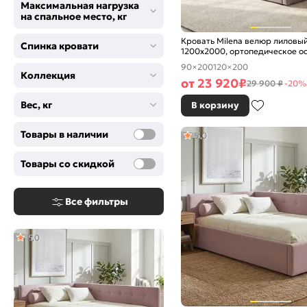
Максимальная нагрузка
на спальное место, кг
Кровать Milena велюр лиловы
Спинка кровати
1200x2000, ортопедическое о
изголовье мягкое
90×200
120×200
Коллекция
от
23 920
₽
29 900 ₽
-20%
Вес, кг
В корзину
Товары в наличии
5,0
Товары со скидкой
Все фильтры
5,0