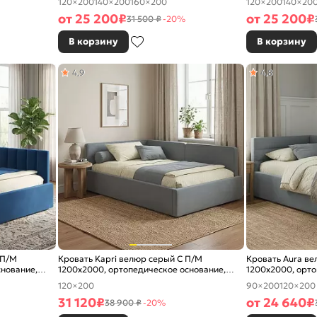
120×200
140×200
160×200
120×200
140×20
от
25 200
₽
от
25 200
₽
31 500 ₽
-20%
В корзину
В корзину
4,9
4,8
 П/М
Кровать Kapri велюр серый С П/М
Кровать Aura ве
снование,
1200x2000, ортопедическое основание,
1200x2000, орто
изголовье мягкое
изголовье мягко
120×200
90×200
120×200
31 120
₽
от
24 640
₽
38 900 ₽
-20%