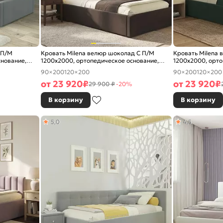
 П/М
Кровать Milena велюр шоколад С П/М
Кровать Milena 
снование,
1200x2000, ортопедическое основание,
1200x2000, орто
изголовье мягкое
изголовье мягко
90×200
120×200
90×200
120×200
от
23 920
₽
от
23 920
₽
29 900 ₽
-20%
В корзину
В корзину
5,0
4,5