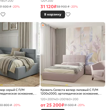
0
160×200
120×200
31 120
₽
31 500 ₽
-20%
38 900 ₽
-20%
В корзину
4,6
люр серый С П/М
Кровать Селеста велюр лиловый С П/М
педическое основание,
1200x2000, ортопедическое основание,
е
изголовье мягкое
120×200
140×200
160×200
от
25 200
₽
30 800 ₽
-20%
31 500 ₽
-20%