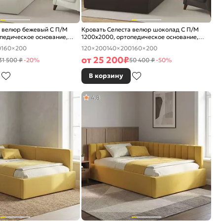
а велюр бежевый С П/М
Кровать Селеста велюр шоколад С П/М
педическое основание,
1200x2000, ортопедическое основание,
е
изголовье мягкое
0
160×200
120×200
140×200
160×200
от
25 200
₽
31 500 ₽
-20%
50 400 ₽
-50%
В корзину
4,8