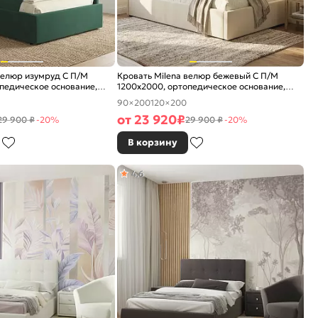
велюр изумруд С П/М
Кровать Milena велюр бежевый С П/М
педическое основание,
1200x2000, ортопедическое основание,
е
изголовье мягкое
90×200
120×200
от
23 920
₽
29 900 ₽
-20%
29 900 ₽
-20%
В корзину
4,6