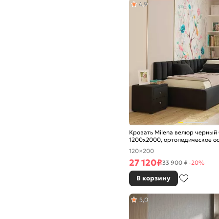
4,9
Кровать Milena велюр черный
1200x2000, ортопедическое о
изголовье мягкое
120×200
27 120
₽
33 900 ₽
-20%
В корзину
5,0