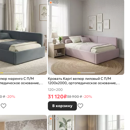
4,9
елюр маренго С П/М
Кровать Kapri велюр лиловый С П/М
педическое основание,
1200x2000, ортопедическое основание,
е
изголовье мягкое
120×200
31 120
₽
0 ₽
-20%
38 900 ₽
-20%
В корзину
5,0