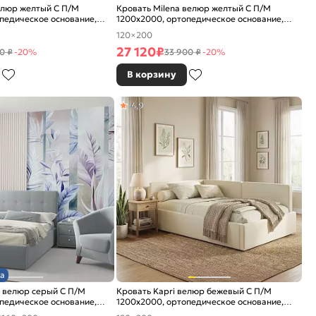
елюр желтый С П/М
Кровать Milena велюр желтый С П/М
педическое основание,
1200x2000, ортопедическое основание,
е
изголовье мягкое
120×200
27 120
₽
0 ₽
-20%
33 900 ₽
-20%
В корзину
4,9
а
 велюр серый С П/М
Кровать Kapri велюр бежевый С П/М
педическое основание,
1200x2000, ортопедическое основание,
е
изголовье мягкое