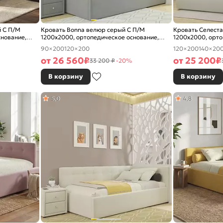
й С П/М
Кровать Bonna велюр серый С П/М
Кровать Селест
снование,
1200x2000, ортопедическое основание,
1200x2000, орто
изголовье мягкое
изголовье мягко
90×200
120×200
120×200
140×20
от
26 560
₽
от
25 200
₽
33 200 ₽
-20%
В корзину
В корзину
5,0
4,8