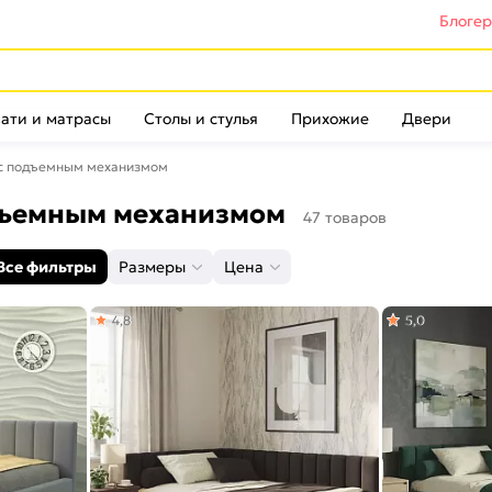
Блоге
ати и матрасы
Столы и стулья
Прихожие
Двери
 с подъемным механизмом
одъемным механизмом
47 товаров
Все фильтры
Размеры
Цена
4,8
5,0