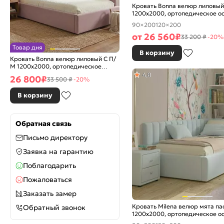
Кровать Bonna велюр лиловый
1200x2000, ортопедическое о
изголовье мягкое
90×200
120×200
от
26 560
₽
33 200 ₽
-20%
Товар дня
В корзину
Кровать Bonna велюр лиловый С П/
М 1200x2000, ортопедическое
основание, изголовье мягкое
4,8
26 800
₽
33 500 ₽
-20%
В корзину
Обратная связь
Письмо директору
Заявка на гарантию
Поблагодарить
Пожаловаться
Заказать замер
Кровать Milena велюр мята па
Обратный звонок
1200x2000, ортопедическое о
изголовье мягкое