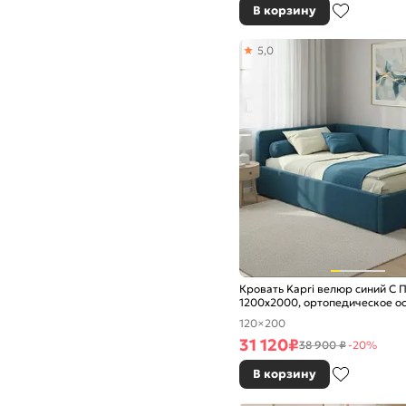
В корзину
5,0
Кровать Kapri велюр синий С 
1200x2000, ортопедическое о
изголовье мягкое
120×200
31 120
₽
38 900 ₽
-20%
В корзину