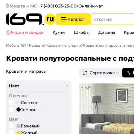
Москва и МО
+7 (495) 023-25-00
Онлайн-чат
Каталог
Акции и скидки
Кухни
Шкафы
Диваны
Кров
Мебель 169
Кровати
Кровати полуторки
Кровати полутороспальные
Кровати полутороспальные с п
Кровати и матрасы
Сортировка
Цвет
4,9
Оттенки
Светлые
Темные
Цвет
Бежевый
Желтый