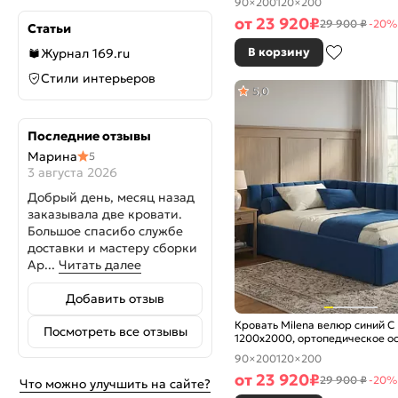
90×200
120×200
от
23 920
₽
29 900 ₽
-20%
Статьи
В корзину
Журнал 169.ru
Стили интерьеров
5,0
Последние отзывы
Марина
5
3 августа 2026
Добрый день, месяц назад
заказывала две кровати.
Большое спасибо службе
доставки и мастеру сборки
Ар...
Читать далее
Добавить отзыв
Кровать Milena велюр синий С
Посмотреть все отзывы
1200x2000, ортопедическое о
изголовье мягкое
90×200
120×200
от
23 920
₽
29 900 ₽
-20%
Что можно улучшить на сайте?