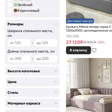
Зелёный
Коричневый
Розовый
Доставим завтра
Серый
Размеры
Кровать Milena велюр серая С
Синий
1200x2000, ортопедическое о
Ширина спального места,
Черный
изголовье мягкое
см
120×200
27 120
₽
33 900 ₽
-20%
-
В корзину
Длина спального места, см
-
4,9
Высота изголовья
Цена
Стиль
Материал каркаса