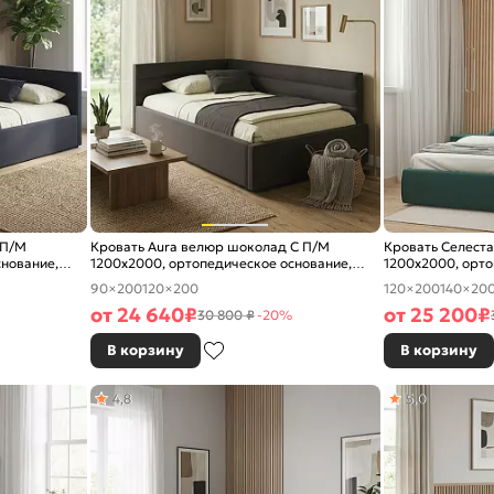
 П/М
Кровать Aura велюр шоколад С П/М
Кровать Селеста
снование,
1200x2000, ортопедическое основание,
1200x2000, орто
изголовье мягкое
изголовье мягко
90×200
120×200
120×200
140×20
от
24 640
₽
от
25 200
₽
30 800 ₽
-20%
В корзину
В корзину
4,8
5,0