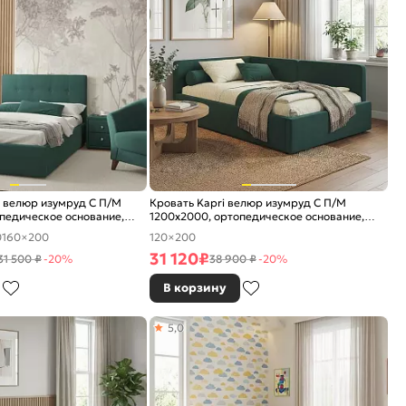
 велюр изумруд С П/М
Кровать Kapri велюр изумруд С П/М
педическое основание,
1200x2000, ортопедическое основание,
е
изголовье мягкое
0
160×200
120×200
31 120
₽
31 500 ₽
-20%
38 900 ₽
-20%
В корзину
5,0