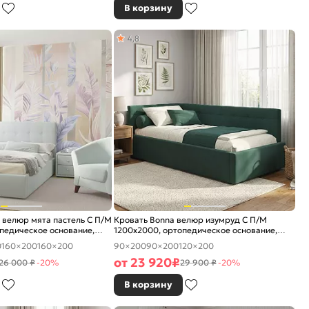
В корзину
4,8
 велюр мята пастель С П/М
Кровать Bonna велюр изумруд С П/М
педическое основание,
1200x2000, ортопедическое основание,
е
изголовье мягкое
0
160×200
160×200
90×200
90×200
120×200
от
23 920
₽
26 000 ₽
-20%
29 900 ₽
-20%
В корзину