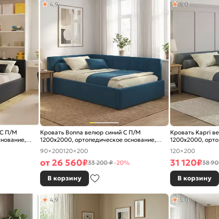
4,9
5,0
 С П/М
Кровать Bonna велюр синий С П/М
Кровать Kapri в
снование,
1200x2000, ортопедическое основание,
1200x2000, орто
изголовье мягкое
изголовье мягко
90×200
120×200
120×200
от
26 560
₽
31 120
₽
33 200 ₽
-20%
38 90
В корзину
В корзину
4,9
5,0