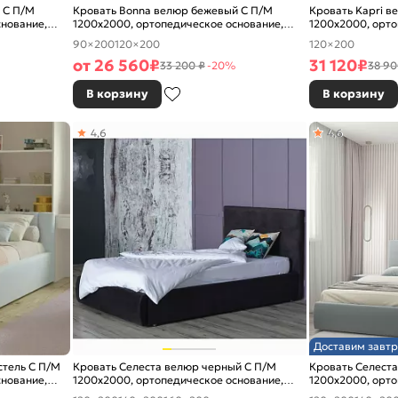
 С П/М
Кровать Bonna велюр бежевый С П/М
Кровать Kapri в
снование,
1200x2000, ортопедическое основание,
1200x2000, орто
изголовье мягкое
изголовье мягко
90×200
120×200
120×200
от
26 560
₽
31 120
₽
33 200 ₽
-20%
38 90
В корзину
В корзину
4,6
4,6
Доставим завтр
стель С П/М
Кровать Селеста велюр черный С П/М
Кровать Селеста
снование,
1200x2000, ортопедическое основание,
1200x2000, орто
изголовье мягкое
изголовье мягко