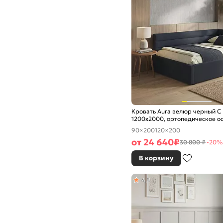
Кровать Aura велюр черный С
1200x2000, ортопедическое о
изголовье мягкое
90×200
120×200
от
24 640
₽
30 800 ₽
-20%
В корзину
4,8