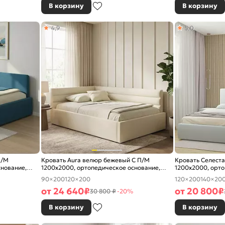
В корзину
В корзину
4,9
5,0
П/М
Кровать Aura велюр бежевый С П/М
Кровать Селеста
снование,
1200x2000, ортопедическое основание,
1200x2000, орто
изголовье мягкое
изголовье мягко
90×200
120×200
120×200
140×20
от
24 640
₽
от
20 800
₽
30 800 ₽
-20%
В корзину
В корзину