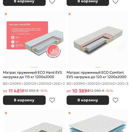
В корзину
В корзину
Матрас пружинный ECO Hard EVS
Матрас пружинный ECO Comfort
нагрузка до 115 кг 1200x2000
EVS нагрузка до 120 кг 1200x2000
80×200
90×200
120×200
140×200
+2
80×200
90×200
120×200
140×200
+3
11 481
10 389
от
₽
от
₽
13 350 ₽
-14%
12 080 ₽
-14%
В корзину
В корзину