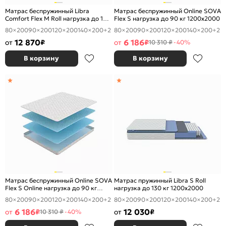
Матрас беспружинный Libra
Матрас беспружинный Online SOVA
Comfort Flex M Roll нагрузка до 120
Flex S нагрузка до 90 кг 1200x2000
кг 1200x2000
80×200
90×200
120×200
140×200
+2
80×200
90×200
120×200
140×200
+2
12 870
6 186
от
₽
от
₽
10 310 ₽
-40%
В корзину
В корзину
Матрас беспружинный Online SOVA
Матрас пружинный Libra S Roll
Flex S Online нагрузка до 90 кг
нагрузка до 130 кг 1200x2000
1200x2000
80×200
90×200
120×200
140×200
+2
80×200
90×200
120×200
140×200
+2
6 186
12 030
от
₽
от
₽
10 310 ₽
-40%