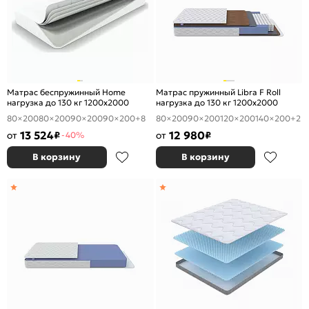
Матрас беспружинный Home
Матрас пружинный Libra F Roll
нагрузка до 130 кг 1200x2000
нагрузка до 130 кг 1200x2000
80×200
80×200
90×200
90×200
+8
80×200
90×200
120×200
140×200
+2
13 524
12 980
от
₽
от
₽
-40%
В корзину
В корзину