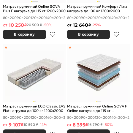
Матрас пружинный Online SOVA
Матрас пружинный Комфорт Лига
Plus F нагрузка до 115 кг 1200x2000
нагрузка до 100 кг 1200x2000
80×200
90×200
120×200
140×200
+2
80×200
90×200
120×200
140×200
+2
10 250
12 640
от
₽
от
₽
20 500 ₽
-50%
-25%
В корзину
В корзину
Матрас пружинный ECO Classic EVS
Матрас пружинный Online SOVA F
Flat нагрузка до 100 кг 1200x2000
Online нагрузка до 115 кг
1200x2000
80×200
90×200
120×200
140×200
+3
80×200
90×200
120×200
140×200
+2
9 107
8 395
от
₽
от
₽
10 590 ₽
-14%
16 790 ₽
-50%