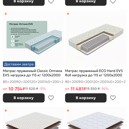
В корзину
В корзину
Доставим завтра
Матрас пружинный Classic Оптима
Матрас пружинный ECO Hard EVS
EVS нагрузка до 115 кг 1200x2000
Roll нагрузка до 115 кг 1200x2000
80×200
90×200
120×200
140×200
+2
80×200
90×200
120×200
140×200
+2
10 754
11 481
от
₽
от
₽
11 320 ₽
-5%
13 350 ₽
-14%
В корзину
В корзину