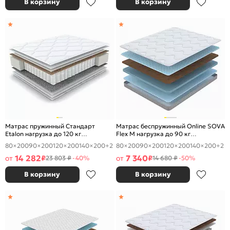
В корзину
В корзину
Матрас пружинный Стандарт
Матрас беспружинный Online SOVA
Etalon нагрузка до 120 кг
Flex M нагрузка до 90 кг
1200x2000
1200x2000
80×200
90×200
120×200
140×200
+2
80×200
90×200
120×200
140×200
+2
14 282
7 340
от
₽
от
₽
23 803 ₽
-40%
14 680 ₽
-50%
В корзину
В корзину