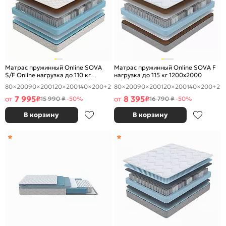
Матрас пружинный Online SOVA
Матрас пружинный Online SOVA F
S/F Online нагрузка до 110 кг
нагрузка до 115 кг 1200x2000
1200x2000
80×200
90×200
120×200
140×200
+2
80×200
90×200
120×200
140×200
+2
7 995
8 395
от
₽
от
₽
15 990 ₽
-50%
16 790 ₽
-50%
В корзину
В корзину