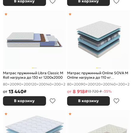
В корзину
В корзину
Матрас пружинный Libra Classic M
Матрас пружинный Online SOVA M
Roll нагрузка до 130 кг 1200x2000
Online нагрузка до 110 кг
1200x2000
80×200
90×200
120×200
140×200
+2
80×200
90×200
120×200
140×200
+2
13 440
8 918
от
₽
от
₽
13 720 ₽
-35%
В корзину
В корзину