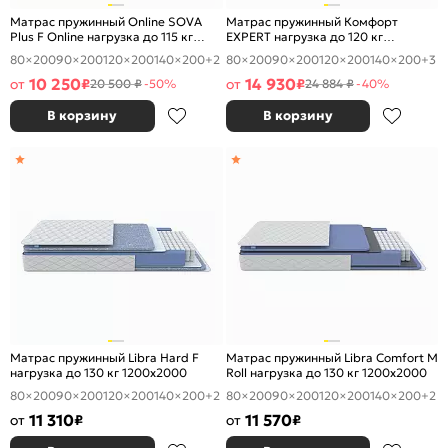
Матрас пружинный Online SOVA
Матрас пружинный Комфорт
Plus F Online нагрузка до 115 кг
EXPERT нагрузка до 120 кг
1200x2000
1200x2000
80×200
90×200
120×200
140×200
+2
80×200
90×200
120×200
140×200
+3
10 250
14 930
от
₽
от
₽
20 500 ₽
-50%
24 884 ₽
-40%
В корзину
В корзину
Матрас пружинный Libra Hard F
Матрас пружинный Libra Comfort M
нагрузка до 130 кг 1200x2000
Roll нагрузка до 130 кг 1200x2000
80×200
90×200
120×200
140×200
+2
80×200
90×200
120×200
140×200
+2
11 310
11 570
от
₽
от
₽