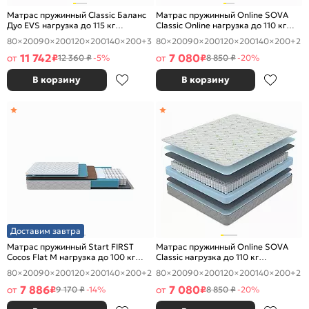
Матрас пружинный Classic Баланс
Матрас пружинный Online SOVA
Дуо EVS нагрузка до 115 кг
Classic Online нагрузка до 110 кг
1200x2000
1200x2000
80×200
90×200
120×200
140×200
+3
80×200
90×200
120×200
140×200
+2
11 742
7 080
от
₽
от
₽
12 360 ₽
-5%
8 850 ₽
-20%
В корзину
В корзину
Доставим завтра
Матрас пружинный Start FIRST
Матрас пружинный Online SOVA
Cocos Flat M нагрузка до 100 кг
Classic нагрузка до 110 кг
1200x2000
1200x2000
80×200
90×200
120×200
140×200
+2
80×200
90×200
120×200
140×200
+2
7 886
7 080
от
₽
от
₽
9 170 ₽
-14%
8 850 ₽
-20%