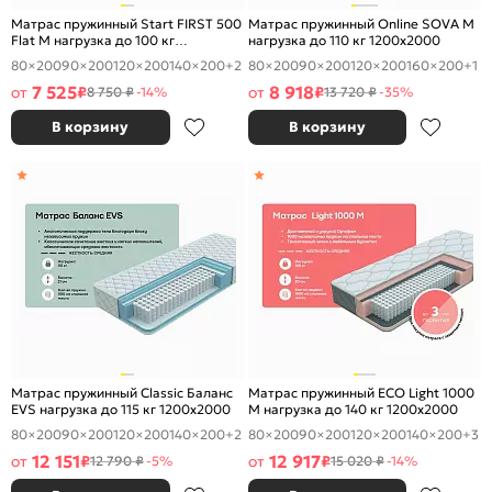
Матрас пружинный Start FIRST 500
Матрас пружинный Online SOVA M
Flat M нагрузка до 100 кг
нагрузка до 110 кг 1200x2000
1200x2000
80×200
90×200
120×200
140×200
+2
80×200
90×200
120×200
160×200
+1
7 525
8 918
от
₽
от
₽
8 750 ₽
-14%
13 720 ₽
-35%
В корзину
В корзину
Матрас пружинный Classic Баланс
Матрас пружинный ECO Light 1000
EVS нагрузка до 115 кг 1200x2000
M нагрузка до 140 кг 1200x2000
80×200
90×200
120×200
140×200
+2
80×200
90×200
120×200
140×200
+3
12 151
12 917
от
₽
от
₽
12 790 ₽
-5%
15 020 ₽
-14%