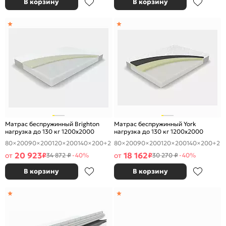
В корзину
В корзину
Матрас беспружинный Brighton
Матрас беспружинный York
нагрузка до 130 кг 1200x2000
нагрузка до 130 кг 1200x2000
80×200
90×200
120×200
140×200
+2
80×200
90×200
120×200
140×200
+2
20 923
18 162
от
₽
от
₽
34 872 ₽
-40%
30 270 ₽
-40%
В корзину
В корзину