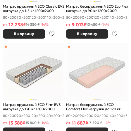
Матрас пружинный ECO Classic EVS
Матрас беспружинный ECO Eco Flex
нагрузка до 115 кг 1200x2000
нагрузка до 90 кг 1200x2000
80×200
90×200
120×200
140×200
+2
80×200
90×200
120×200
140×200
+3
12 238
9 013
от
₽
от
₽
14 230 ₽
-14%
10 480 ₽
-14%
В корзину
В корзину
Матрас пружинный ECO Firm EVS
Матрас беспружинный ECO
нагрузка до 130 кг 1200x2000
Comfort Flex нагрузка до 120 кг
1200x2000
80×200
90×200
120×200
140×200
+2
80×200
90×200
120×200
140×200
+3
13 588
11 687
от
₽
от
₽
15 800 ₽
-14%
13 590 ₽
-14%