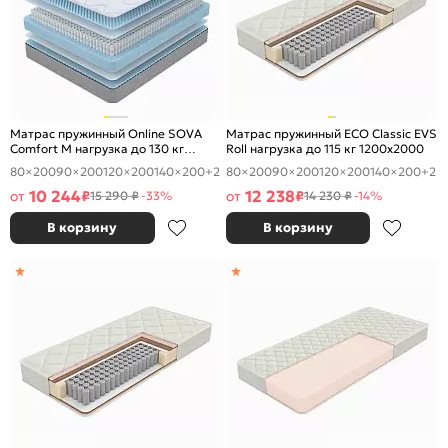
Матрас пружинный Online SOVA
Матрас пружинный ECO Classic EVS
Comfort M нагрузка до 130 кг
Roll нагрузка до 115 кг 1200x2000
1200x2000
80×200
90×200
120×200
140×200
+2
80×200
90×200
120×200
140×200
+2
10 244
12 238
от
₽
от
₽
15 290 ₽
-33%
14 230 ₽
-14%
В корзину
В корзину