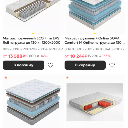
Матрас пружинный ECO Firm EVS
Матрас пружинный Online SOVA
Roll нагрузка до 130 кг 1200x2000
Comfort M Online нагрузка до 130
кг 1200x2000
80×200
90×200
120×200
140×200
+2
80×200
90×200
120×200
140×200
+2
13 588
10 244
от
₽
от
₽
15 800 ₽
-14%
15 290 ₽
-33%
В корзину
В корзину