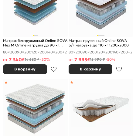
Матрас беспружинный Online SOVA
Матрас пружинный Online SOVA
Flex M Online нагрузка до 90 кг
S/F нагрузка до 110 кг 1200x2000
1200x2000
80×200
90×200
120×200
140×200
+2
80×200
90×200
120×200
140×200
+2
7 340
7 995
от
₽
от
₽
14 680 ₽
-50%
15 990 ₽
-50%
В корзину
В корзину