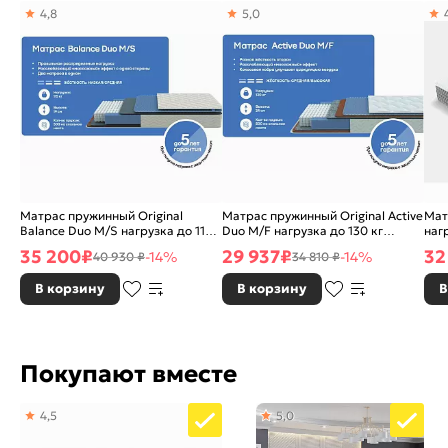
Коллекция:
Семейный
4,8
5,0
Зима-лето:
Нет
С эффектом памяти:
Нет
Вертикальное хранение:
Нет
Вакуумная упаковка:
Нет
Стеганый:
Да
Стиль:
Матрас пружинный Original
Матрас пружинный Original Active
Современный
Мат
Balance Duo M/S нагрузка до 115
Duo M/F нагрузка до 130 кг
наг
кг 2000x2000
1400x2000
Съемный чехол:
Нет
35 200
₽
29 937
₽
32
-14%
-14%
40 930 ₽
34 810 ₽
Вид:
Односторонний
В корзину
В корзину
В
Гарантия:
12 месяцев
Покупают вместе
4,5
5,0