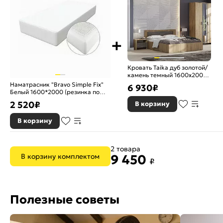
Кровать Taika дуб золотой/
камень темный 1600x2000,
изголовье жесткое
Наматрасник "Bravo Simple Fix"
6 930
₽
Белый 1600*2000 (резинка по
периметру)
2 520
₽
В корзину
В корзину
2 товара
В корзину комплектом
9 450
₽
Полезные советы