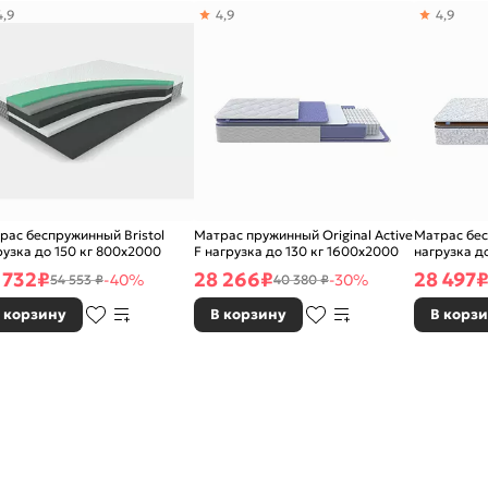
4,9
4,9
4,9
рас беспружинный Bristol
Матрас пружинный Original Active
Матрас бес
рузка до 150 кг 800x2000
F нагрузка до 130 кг 1600x2000
нагрузка д
 732
₽
28 266
₽
28 497
-40%
-30%
54 553 ₽
40 380 ₽
 корзину
В корзину
В корз