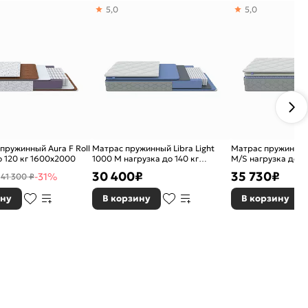
5,0
5,0
пружинный Aura F Roll
Матрас пружинный Libra Light
Матрас пружинный 
о 120 кг 1600x2000
1000 M нагрузка до 140 кг
M/S нагрузка до 13
1800x2000
1600x2000
₽
30 400
₽
35 730
₽
-31%
41 300 ₽
ину
В корзину
В корзину