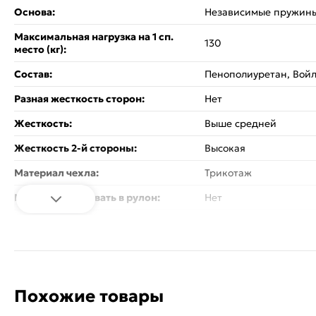
Основа:
Независимые пружин
Максимальная нагрузка на 1 сп.
130
место (кг):
Состав:
Пенополиуретан, Вой
Разная жесткость сторон:
Нет
Жесткость:
Выше средней
Жесткость 2-й стороны:
Высокая
Материал чехла:
Трикотаж
Можно сворачивать в рулон:
Нет
Вес:
37.6
Цвет:
Белый
Страна производитель:
Россия
Похожие товары
Бренд:
Stolline