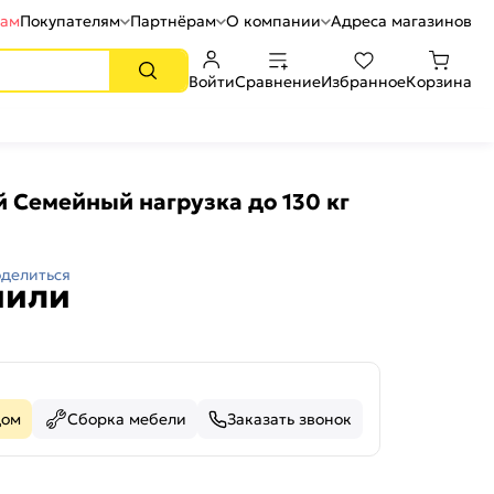
рам
Покупателям
Партнёрам
О компании
Адреса магазинов
Войти
Сравнение
Избранное
Корзина
 Семейный нагрузка до 130 кг
делиться
пили
дом
Сборка мебели
Заказать звонок