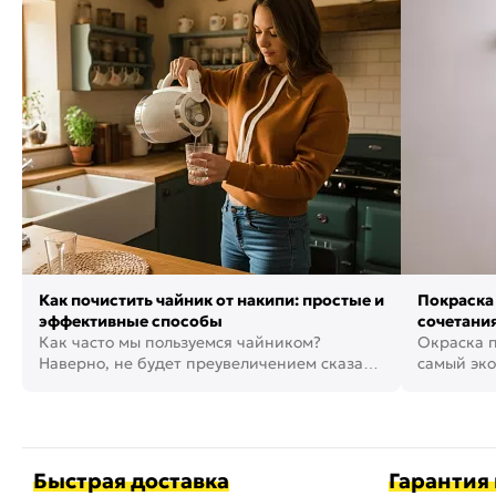
Как почистить чайник от накипи: простые и
Покраска 
эффективные способы
сочетания
Как часто мы пользуемся чайником?
фото
Окраска п
Наверно, не будет преувеличением сказать,
самый эко
что это самая востребованная...
возможнос
Быстрая доставка
Гарантия 