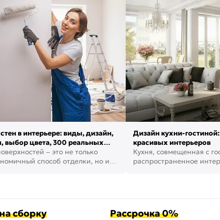
стен в интерьере: виды, дизайн,
Дизайн кухни-гостиной:
, выбор цвета, 300 реальных
красивых интерьеров
оверхностей – это не только
Кухня, совмещенная с го
номичный способ отделки, но и
распространенное инте
ть создать кре...
наши дни. В нем от...
на сборку
Рассрочка 0%