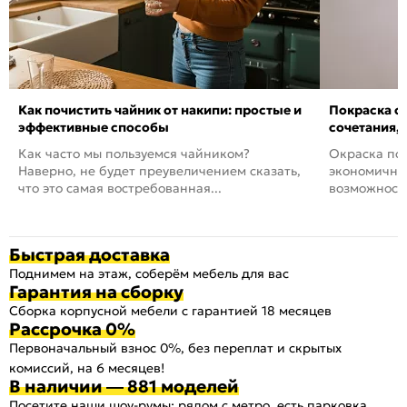
Как почистить чайник от накипи: простые и
Покраска ст
эффективные способы
сочетания,
Как часто мы пользуемся чайником?
Окраска пов
Наверно, не будет преувеличением сказать,
экономичный
что это самая востребованная...
возможность
Быстрая доставка
Поднимем на этаж, соберём мебель для вас
Гарантия на сборку
Сборка корпусной мебели с гарантией 18 месяцев
Рассрочка 0%
Первоначальный взнос 0%, без переплат и скрытых
комиссий, на 6 месяцев!
В наличии — 881 моделей
Посетите наши шоу-румы: рядом с метро, есть парковка,