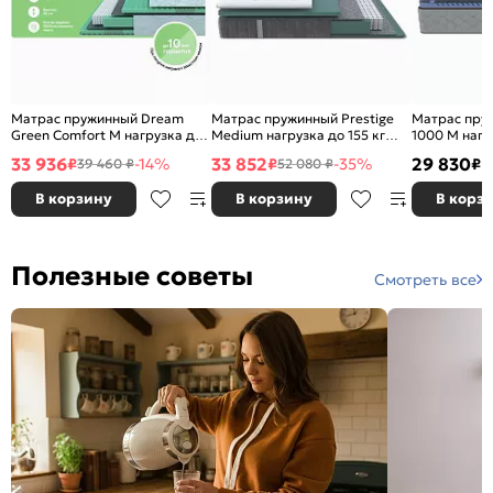
Матрас пружинный Dream
Матрас пружинный Prestige
Матрас пруж
Green Comfort M нагрузка до
Medium нагрузка до 155 кг
1000 M нагр
150 кг 1200x2000
1200x2000
1200x2000
33 936
33 852
29 830
₽
-14%
₽
-35%
₽
39 460 ₽
52 080 ₽
В корзину
В корзину
В корз
Полезные советы
Смотреть все