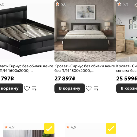
5,0
5,0
5,0
лщ 10 мм
Т
вать Сириус без обивки венге
Кровать Сириус без обивки венге
Кровать Си
 П/М 1600x2000,
без П/М 1800x2000,
сонома без
опедическое основание,
ортопедическое основание,
ортопедиче
 797
₽
27 897
₽
25 599
оловье жесткое
изголовье жесткое
изголовье 
 корзину
В корзину
В корз
4,9
4,9