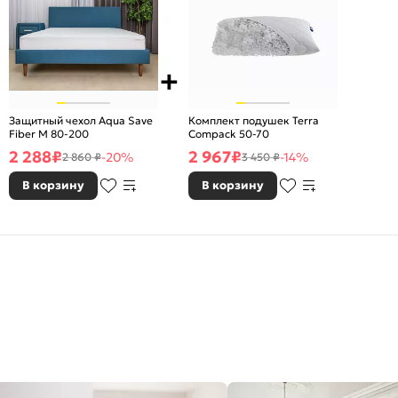
Защитный чехол Aqua Save
Комплект подушек Terra
Fiber M 80-200
Compack 50-70
2 288
₽
2 967
₽
-20%
-14%
2 860 ₽
3 450 ₽
В корзину
В корзину