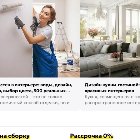
стен в интерьере: виды, дизайн,
Дизайн кухни-гостиной:
, выбор цвета, 300 реальных
красивых интерьеров
оверхностей – это не только
Кухня, совмещенная с го
номичный способ отделки, но и
распространенное инте
ть создать кре...
наши дни. В нем от...
на сборку
Рассрочка 0%