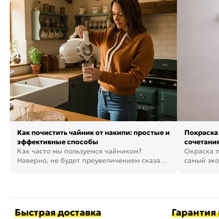
Как почистить чайник от накипи: простые и
Покраска 
эффективные способы
сочетания
Как часто мы пользуемся чайником?
фото
Окраска п
Наверно, не будет преувеличением сказать,
самый эко
что это самая востребованная...
возможнос
Быстрая доставка
Гарантия 