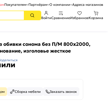
рам
Покупателям
Партнёрам
О компании
Адреса магазинов
Войти
Сравнение
Избранное
Корзина
з обивки сонома без П/М 800x2000,
нование, изголовье жесткое
Поделиться
пили
дом
Сборка мебели
Заказать звонок