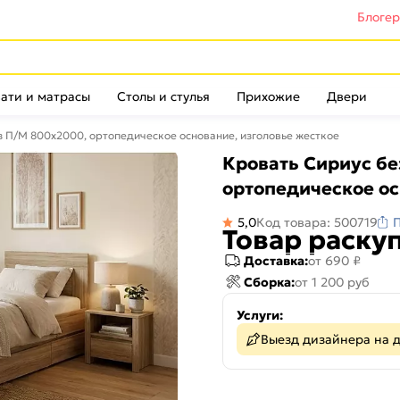
Блоге
ати и матрасы
Столы и стулья
Прихожие
Двери
з П/М 800x2000, ортопедическое основание, изголовье жесткое
Кровать Сириус бе
ортопедическое ос
5,0
Код товара: 500719
Товар раску
Доставка:
от 690 ₽
Сборка:
от 1 200 руб
Услуги:
Выезд дизайнера на 