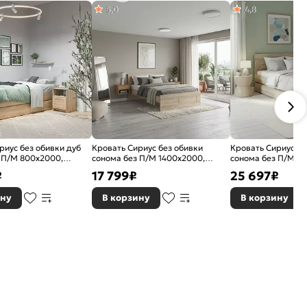
5,0
4,8
риус без обивки дуб
Кровать Сириус без обивки
Кровать Сириус бе
 П/М 800x2000,
сонома без П/М 1400x2000,
сонома без П/М 1
ское основание,
ортопедическое основание,
ортопедическое о
₽
17 799
₽
25 697
₽
жесткое
изголовье жесткое
изголовье жесткое
ину
В корзину
В корзину