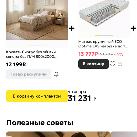
Матрас пружинный ECO
Optima EVS нагрузка до 130
кг 800x2000
Кровать Сириус без обивки
13 777
₽
-14%
16 020 ₽
сонома без П/М 800x2000,
ортопедическое основание,
12 199
₽
В корзину
изголовье жесткое
Товар раскупили
4 товара
В корзину комплектом
31 231
₽
Полезные советы