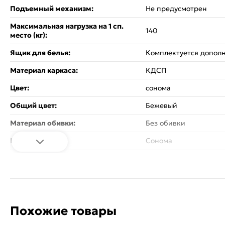
Подъемный механизм:
Не предусмотрен
Максимальная нагрузка на 1 сп.
140
место (кг):
Ящик для белья:
Комплектуется допол
Материал каркаса:
КДСП
Цвет:
сонома
Общий цвет:
Бежевый
Материал обивки:
Без обивки
Цвет каркаса:
Сонома
Вес:
46.23
Стиль:
Современный
Изголовье - кровати:
Жесткое
Похожие товары
Спинка кровати:
Без спинки