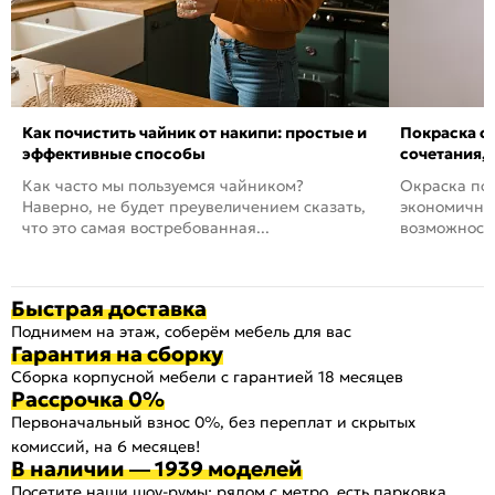
Как почистить чайник от накипи: простые и
Покраска ст
эффективные способы
сочетания,
Как часто мы пользуемся чайником?
Окраска пов
Наверно, не будет преувеличением сказать,
экономичный
что это самая востребованная...
возможность
Быстрая доставка
Поднимем на этаж, соберём мебель для вас
Гарантия на сборку
Сборка корпусной мебели с гарантией 18 месяцев
Рассрочка 0%
Первоначальный взнос 0%, без переплат и скрытых
комиссий, на 6 месяцев!
В наличии — 1939 моделей
Посетите наши шоу-румы: рядом с метро, есть парковка,