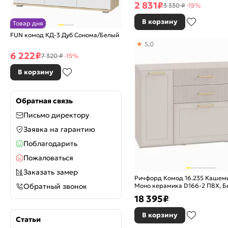
2 831
₽
3 330 ₽
-15%
В корзину
Товар дня
FUN комод КД-3 Дуб Сонома/Белый
5,0
6 222
₽
7 320 ₽
-15%
В корзину
Обратная связь
Письмо директору
Заявка на гарантию
Поблагодарить
Пожаловаться
Заказать замер
Ричфорд Комод 16.235 Кашеми
Обратный звонок
Моно керамика D166-2 ПВХ, Б
шагрень
18 395
₽
В корзину
Статьи