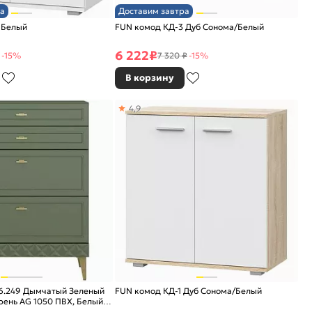
а
Доставим завтра
 Белый
FUN комод КД-3 Дуб Сонома/Белый
6 222
₽
-15%
7 320 ₽
-15%
В корзину
4,9
6.249 Дымчатый Зеленый
FUN комод КД-1 Дуб Сонома/Белый
рень AG 1050 ПВХ, Белый