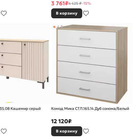
3 761
₽
4 425 ₽
-15%
В корзину
4,7
535.08 Кашемир серый
Комод Мика СТЛ.165.14 Дуб сонома/Белый
12 120
₽
В корзину