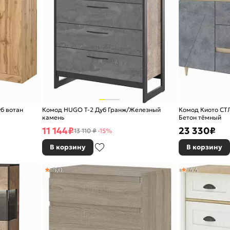
уб вотан
Комод HUGO Т-2 Дуб Гранж/Железный
Комод Киото СТЛ
камень
Бетон тёмный
11 144
₽
23 330
₽
13 110 ₽
-15%
В корзину
В корзину
5,0
4,4