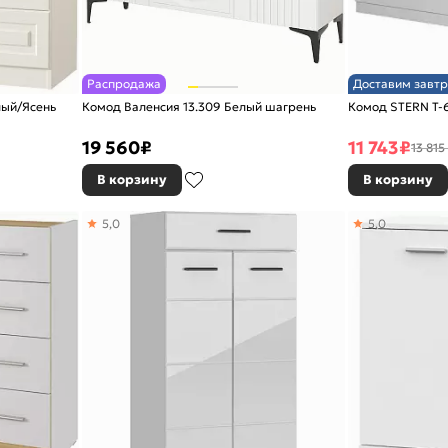
Распродажа
Доставим завтр
лый/Ясень
Комод Валенсия 13.309 Белый шагрень
Комод STERN Т-6
19 560
₽
11 743
₽
13 815
В корзину
В корзину
5,0
5,0