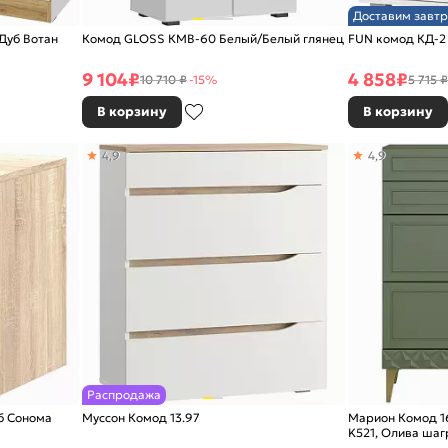
Доставим завтр
Дуб Вотан
Комод GLOSS КМВ-60 Белый/Белый глянец
FUN комод КД-2
9 104
₽
4 858
₽
10 710 ₽
-15%
5 715 ₽
В корзину
В корзину
4,9
4,9
Распродажа
уб Сонома
Муссон Комод 13.97
Марион Комод 1
K521, Олива шаг
PE шагрень