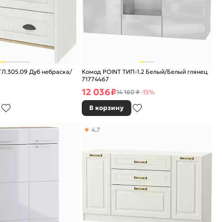
Л.305.09 Дуб небраска/
Комод POINT ТИП-1.2 Белый/Белый глянец
71774467
12 036
₽
14 160 ₽
-15%
В корзину
4,7