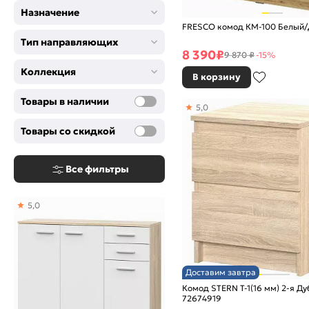
Назначение
FRESCO комод КМ-100 Белый/
Тип направляющих
8 390
₽
9 870 ₽
-15%
Коллекция
В корзину
Товары в наличии
5,0
Товары со скидкой
Все фильтры
5,0
Доставим завтра
Комод STERN Т-1(16 мм) 2-я Д
72674919