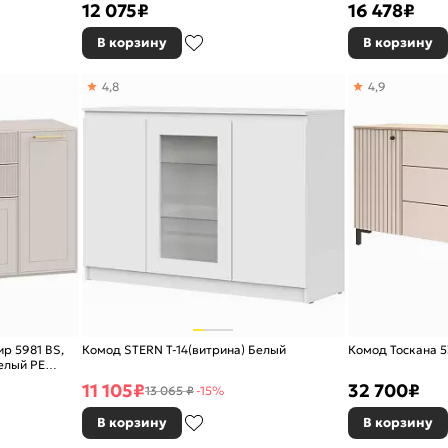
12 075
₽
16 478
₽
В корзину
В корзину
4,8
4,9
р 5981 BS,
Комод STERN Т-14(витрина) Белый
Комод Тоскана 
елый PE
11 105
₽
32 700
₽
13 065 ₽
-15%
В корзину
В корзину