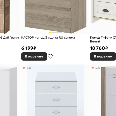
06 Дуб Гранж
КАСТОР комод 3 ящика RU сонома
Комод Тифани СТ
Белый
6 199
₽
18 760
₽
В корзину
В корзину
5,0
4,8