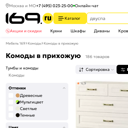
Москва и МО
+7 (495) 023-25-00
Онлайн-чат
Каталог
Акции и скидки
Кухни
Шкафы
Диваны
Кров
Мебель 169
Комоды
Комоды в прихожую
Комоды в прихожую
186 товаров
Тумбы и комоды
Сортировка
Комоды
4,9
Оттенки
Древесные
Мультицвет
Светлые
Темные
Цвет