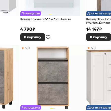
Ликвидация
Доставим завтр
Комод Комми 685*732*350 Белый
Комод Лайн 13.1
PW, белый гляне
4 790
₽
14 147
₽
В корзину
В корзину
5,0
5,0
Распродажа
Доставим завтр