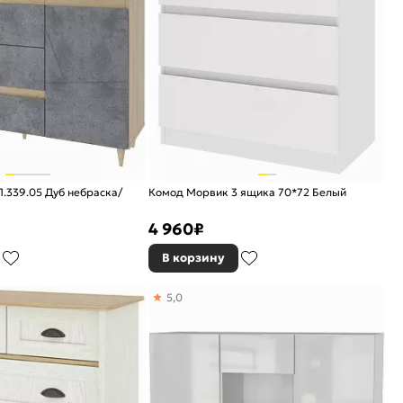
.339.05 Дуб небраска/
Комод Морвик 3 ящика 70*72 Белый
4 960
₽
В корзину
5,0