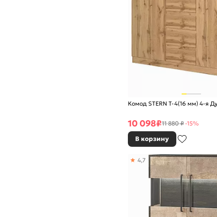
Комод STERN Т-4(16 мм) 4-я Д
10 098
₽
11 880 ₽
-15%
В корзину
4,7