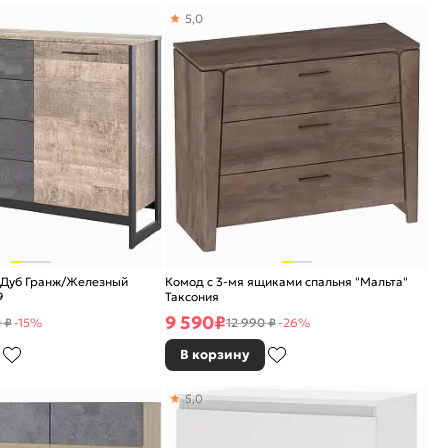
5,0
 Дуб Гранж/Железный
Комод с 3-мя ящиками спальня "Мальта"
9
Таксония
9 590
₽
 ₽
-15%
12 990 ₽
-26%
В корзину
5,0