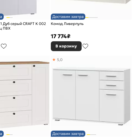
а
Доставим завтра
21 Дуб серый CRAFT K 002
Комод Ливерпуль
ц ПВХ
17 774
₽
В корзину
5,0
а
Доставим завтра