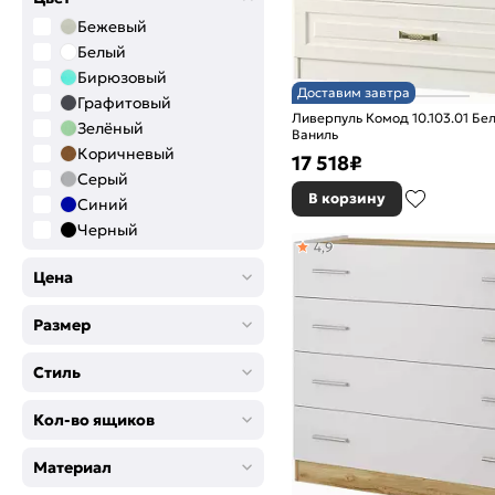
Бежевый
Белый
Бирюзовый
Доставим завтра
Графитовый
Ливерпуль Комод 10.103.01 Бе
Зелёный
Ваниль
Коричневый
17 518
₽
Серый
В корзину
Синий
Черный
4,9
Цена
Размер
Стиль
Кол-во ящиков
Материал