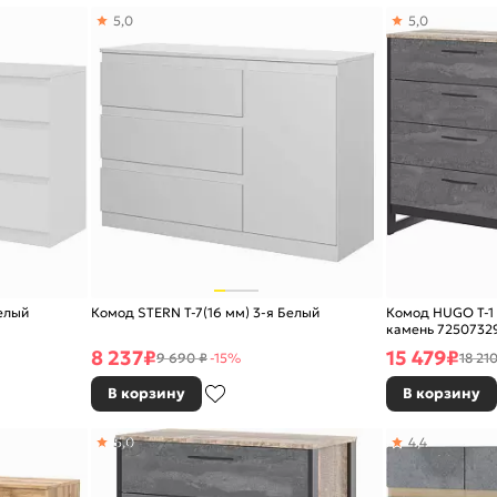
5,0
5,0
елый
Комод STERN Т-7(16 мм) 3-я Белый
Комод HUGO Т-1
камень 7250732
8 237
₽
15 479
₽
9 690 ₽
-15%
18 210
В корзину
В корзину
5,0
4,4