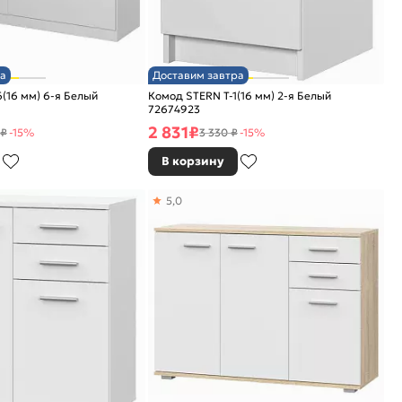
а
Доставим завтра
(16 мм) 6-я Белый
Комод STERN Т-1(16 мм) 2-я Белый
72674923
2 831
₽
 ₽
-15%
3 330 ₽
-15%
В корзину
5,0