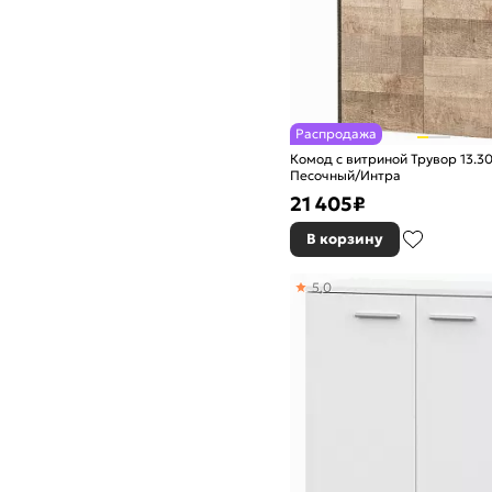
Распродажа
Комод с витриной Трувор 13.3
Песочный/Интра
21 405
₽
В корзину
5,0