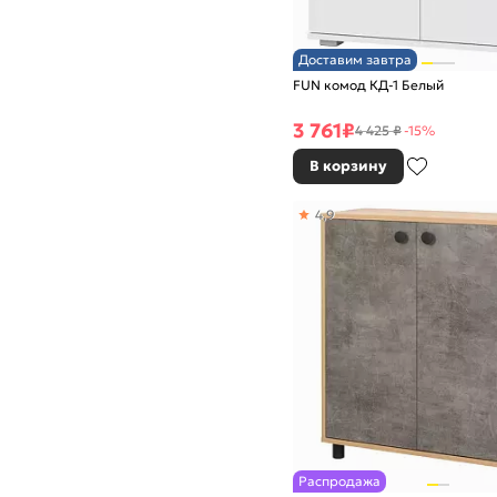
Доставим завтра
FUN комод КД-1 Белый
3 761
₽
4 425 ₽
-15%
В корзину
4,9
Распродажа