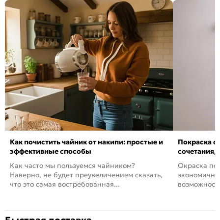
Как почистить чайник от накипи: простые и
Покраска ст
эффективные способы
сочетания,
Как часто мы пользуемся чайником?
Окраска пов
Наверно, не будет преувеличением сказать,
экономичный
что это самая востребованная...
возможность
Быстрая доставка