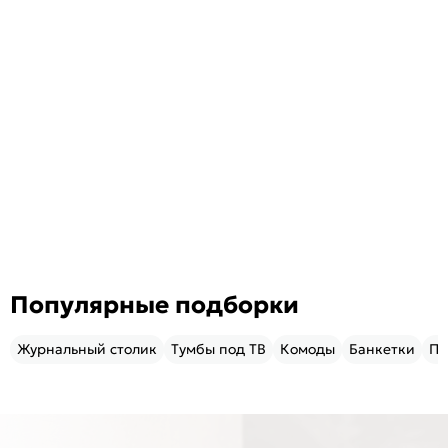
Популярные подборки
Журнальный столик
Тумбы под ТВ
Комоды
Банкетки
Пу