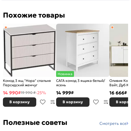
Похожие товары
Новинка
Комод 3 ящ "Нора" спальня
САГА комод 3 ящика белый/
Оливия Ком
Персидский жемчуг
ясень
Вайт, Дуб К
14 990
14 999
16 666
₽
-25%
₽
₽
19 990 ₽
В корзину
В корзину
В корз
Полезные советы
Смотреть все