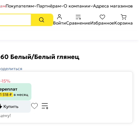
рам
Покупателям
Партнёрам
О компании
Адреса магазинов
Войти
Сравнение
Избранное
Корзина
60 Белый/Белый глянец
оделиться
₽
-15%
переплат
1 518 ₽
в месяц
Купить
цену!