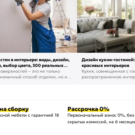
стен в интерьере: виды, дизайн,
Дизайн кухни-гостиной:
, выбор цвета, 300 реальных
красивых интерьеров
оверхностей – это не только
Кухня, совмещенная с го
номичный способ отделки, но и
распространенное инте
ть создать кре...
наши дни. В нем от...
на сборку
Рассрочка 0%
сной мебели с гарантией 18
Первоначальный взнос 0%, без
скрытых комиссий, на 6 месяце