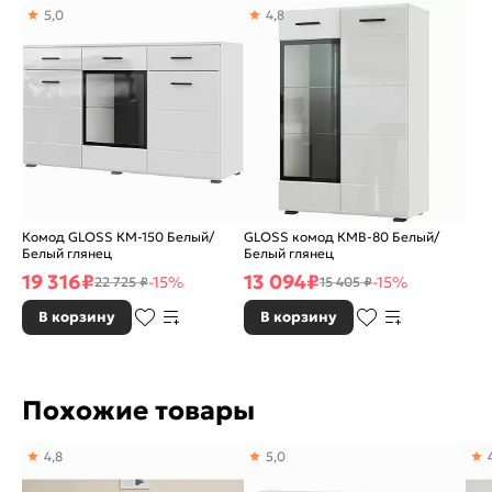
5,0
4,8
Производитель:
НК-мебель
Комод GLOSS КМ-150 Белый/
GLOSS комод КМВ-80 Белый/
Белый глянец
Белый глянец
19 316
₽
13 094
₽
-15%
-15%
22 725 ₽
15 405 ₽
В корзину
В корзину
Похожие товары
4,8
5,0