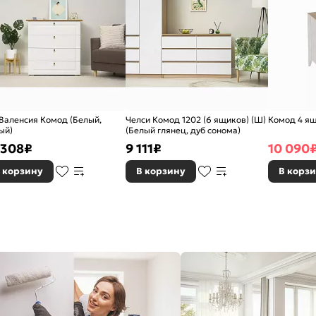
 Валенсия Комод (Белый,
Челси Комод 1202 (6 ящиков) (Ш)
Комод 4 ящ
ый)
(Белый глянец, дуб сонома)
 308
₽
9 111
₽
10 090
 корзину
В корзину
В корз