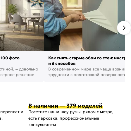
 100 фото
Как снять старые обои со стен: инстру
и 6 способов
стиной, – довольно
В современном мире все чаще возника
рьерное решение в
трудности с подготовкой поверхности д
поклейки обоев. И многие за...
В наличии — 379 моделей
 переплат и
Посетите наши шоу-румы: рядом с метро,
в!
есть парковка, профессиональные
консультанты