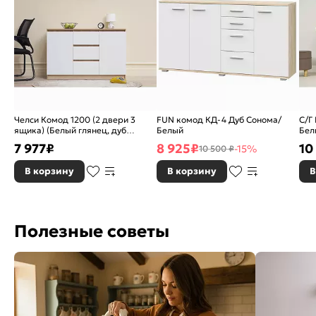
Челси Комод 1200 (2 двери 3
FUN комод КД-4 Дуб Сонома/
С/Г
ящика) (Белый глянец, дуб
Белый
Бел
сонома)
7 977
₽
8 925
₽
10
-15%
10 500 ₽
В корзину
В корзину
В
Полезные советы