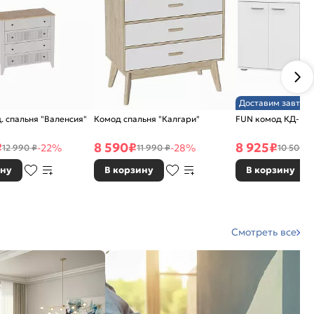
Доставим завтра
. спальня "Валенсия"
Комод спальня "Калгари"
FUN комод КД-4 Б
₽
8 590
₽
8 925
₽
-22%
-28%
12 990 ₽
11 990 ₽
10 500 ₽
ину
В корзину
В корзину
Смотреть все