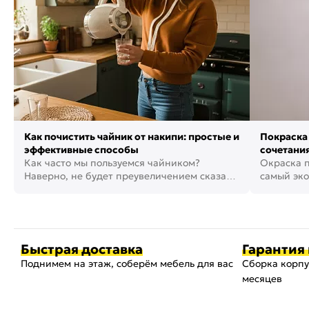
Как почистить чайник от накипи: простые и
Покраска 
эффективные способы
сочетания
Как часто мы пользуемся чайником?
фото
Окраска п
Наверно, не будет преувеличением сказать,
самый эко
что это самая востребованная...
возможнос
Быстрая доставка
Гарантия 
Поднимем на этаж, соберём мебель для вас
Сборка корпу
месяцев