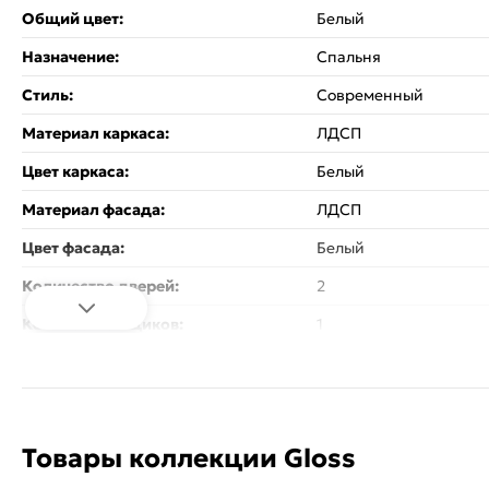
Общий цвет:
Белый
Назначение:
Спальня
Стиль:
Современный
Материал каркаса:
ЛДСП
Цвет каркаса:
Белый
Материал фасада:
ЛДСП
Цвет фасада:
Белый
Количество дверей:
2
Количество ящиков:
1
Тип направляющих:
Шариковые
Зеркало:
Нет
Гарантия:
12 месяцев
Товары коллекции Gloss
Коллекция:
Gloss