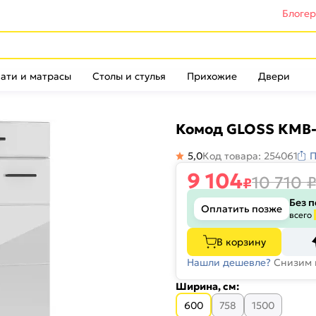
Блоге
ати и матрасы
Столы и стулья
Прихожие
Двери
Комод GLOSS КМВ-
5,0
Код товара: 254061
П
9 104
10 710
₽
Без 
Оплатить позже
всего
В корзину
Нашли дешевле?
Снизим 
Ширина, см:
600
758
1500