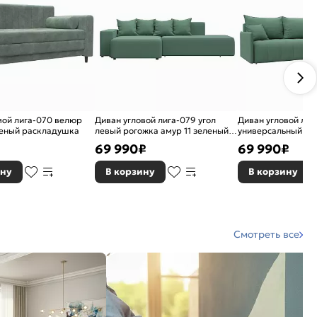
мой лига-070 велюр
Диван угловой лига-079 угол
Диван угловой лиг
леный раскладушка
левый рогожка амур 11 зеленый
универсальный рог
еврокнижка
зеленый еврокниж
69 990
₽
69 990
₽
ину
В корзину
В корзину
Смотреть все