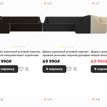
5,0
4,5
4,7
ан кухонный угловой мерлин
Диван кухонный угловой мерлин
Диван кухо
ый микровельвет коричневый
правый экокожа черный дельфин
левый эко
ьфин
 990
₽
69 990
₽
69 990
 корзину
В корзину
В корз
дверного проема: 70
4,8
4,9
4,8