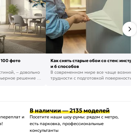
 100 фото
Как снять старые обои со стен: инстру
и 6 способов
стиной, – довольно
В современном мире все чаще возника
рьерное решение в
трудности с подготовкой поверхности д
поклейки обоев. И многие за...
В наличии — 2135 моделей
 переплат и
Посетите наши шоу-румы: рядом с метро,
в!
есть парковка, профессиональные
консультанты