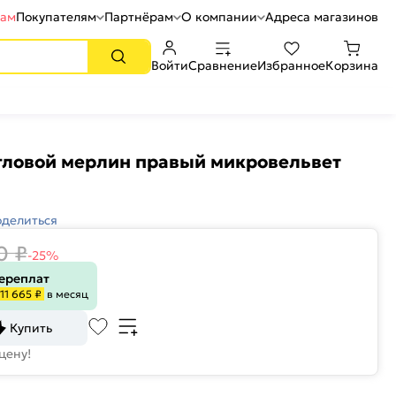
рам
Покупателям
Партнёрам
О компании
Адреса магазинов
Войти
Сравнение
Избранное
Корзина
гловой мерлин правый микровельвет
оделиться
0
₽
-25%
переплат
11 665 ₽
в месяц
Купить
цену!