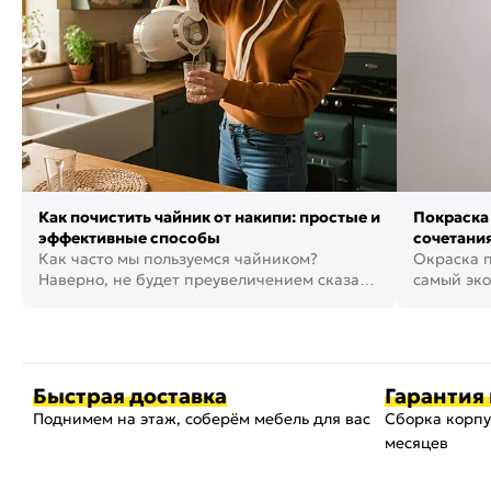
Как почистить чайник от накипи: простые и
Покраска 
эффективные способы
сочетания
Как часто мы пользуемся чайником?
фото
Окраска п
Наверно, не будет преувеличением сказать,
самый эко
что это самая востребованная...
возможнос
Быстрая доставка
Гарантия 
Поднимем на этаж, соберём мебель для вас
Сборка корпу
месяцев