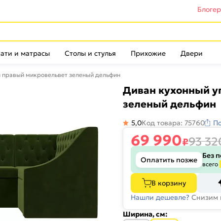
Блоге
ати и матрасы
Столы и стулья
Прихожие
Двери
н правый микровельвет зеленый дельфин
Диван кухонный у
зеленый дельфин
5,0
Код товара: 75760
П
69 990
93 32
₽
Без 
Оплатить позже
всего
В корзину
Нашли дешевле?
Снизим 
Ширина, см: