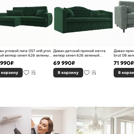
ан угловой лига-057 нпб угол
Диван детский прямой мечта
Диван пря
ый велюр seven 626 зеленый
велюр seven 626 зеленый
brut 08 зе
окнижка
дельфин
 990
₽
69 990
₽
71 990
₽
 корзину
В корзину
В корз