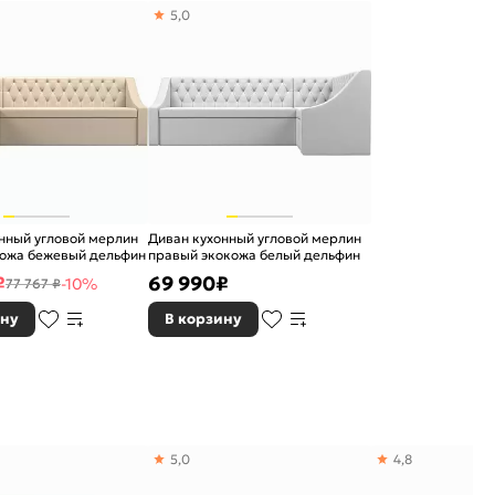
5,0
нный угловой мерлин
Диван кухонный угловой мерлин
кожа бежевый дельфин
правый экокожа белый дельфин
₽
69 990
₽
-10%
77 767 ₽
ину
В корзину
5,0
4,8