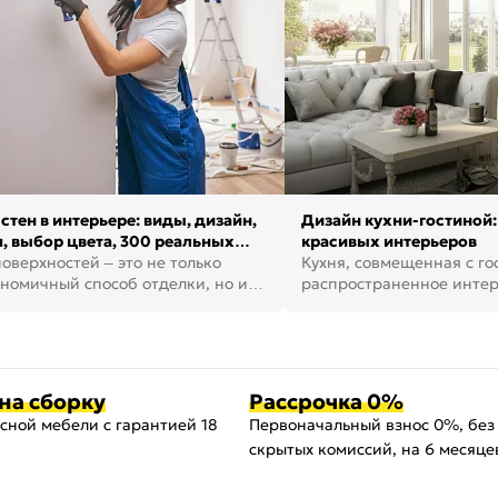
стен в интерьере: виды, дизайн,
Дизайн кухни-гостиной:
, выбор цвета, 300 реальных
красивых интерьеров
оверхностей – это не только
Кухня, совмещенная с го
номичный способ отделки, но и
распространенное инте
ть создать кре...
наши дни. В нем от...
на сборку
Рассрочка 0%
сной мебели с гарантией 18
Первоначальный взнос 0%, без
скрытых комиссий, на 6 месяце