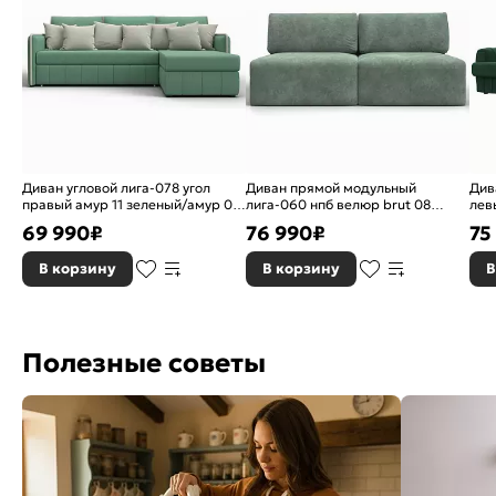
Вес, кг:
101
Бренд:
Лига Диванов
Диван угловой лига-078 угол
Диван прямой модульный
Див
правый амур 11 зеленый/амур 02
лига-060 нпб велюр brut 08
лев
бежевый дельфин
зеленый еврокнижка
евр
69 990
₽
76 990
₽
75
В корзину
В корзину
В
Полезные советы