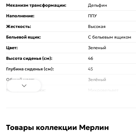
Механизм трансформации:
Дельфин
Наполнение:
ППУ
Жесткость:
Высокая
Бельевой ящик:
С бельевым ящиком
Цвет:
Зеленый
Высота сиденья (см):
46
Глубина сиденья (см):
45
Общий цвет:
Зелёный
Материал обивки:
Микровельвет
Материал каркаса:
ЛДСП, Фанера, ДСП, Д
Цвет каркаса:
Зеленый
Материал ножек:
Пластиковые
Товары коллекции Мерлин
Стиль:
Классический