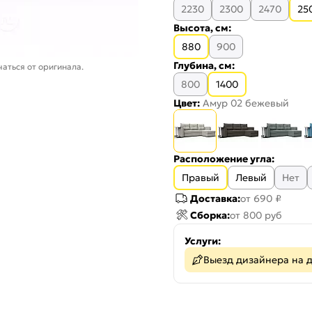
2230
2300
2470
25
Высота, см:
880
900
Глубина, см:
аться от оригинала.
800
1400
Цвет:
Амур 02 бежевый
Расположение угла:
Правый
Левый
Нет
Доставка:
от 690 ₽
Сборка:
от 800 руб
Услуги:
Выезд дизайнера на 