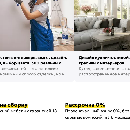
стен в интерьере: виды, дизайн,
Дизайн кухни-гостиной:
, выбор цвета, 300 реальных
красивых интерьеров
оверхностей – это не только
Кухня, совмещенная с го
номичный способ отделки, но и
распространенное инте
ть создать кре...
наши дни. В нем от...
на сборку
Рассрочка 0%
сной мебели с гарантией 18
Первоначальный взнос 0%, без
скрытых комиссий, на 6 месяце