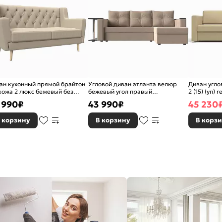
ан кухонный прямой брайтон
Угловой диван атланта велюр
Диван угло
кожа 2 люкс бежевый без
бежевый угол правый
2 (15) (уп) 
анизма
еврокнижка
 990
₽
43 990
₽
45 230
 корзину
В корзину
В корз