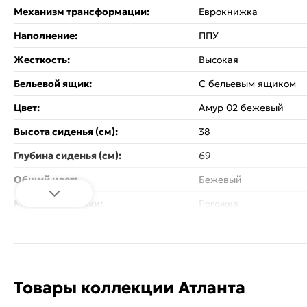
Механизм трансформации:
Еврокнижка
Наполнение:
ППУ
Жесткость:
Высокая
Бельевой ящик:
С бельевым ящиком
Цвет:
Амур 02 бежевый
Высота сиденья (см):
38
Глубина сиденья (см):
69
Общий цвет:
Бежевый
Материал обивки:
Рогожка
Материал каркаса:
ЛДСП, ДСП
Материал ножек:
Пластиковые
Стиль:
Современный
Товары коллекции Атланта
Назначение:
Гостиная