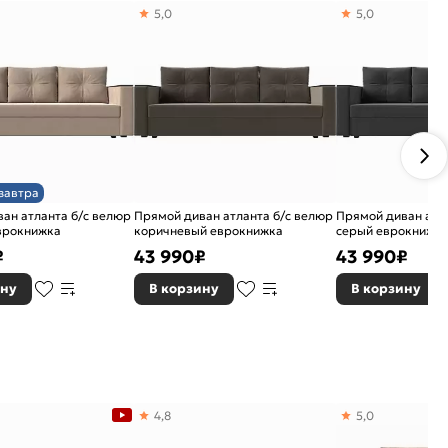
5,0
5,0
завтра
ан атланта б/с велюр
Прямой диван атланта б/с велюр
Прямой диван атл
врокнижка
коричневый еврокнижка
серый еврокнижк
₽
43 990
₽
43 990
₽
ину
В корзину
В корзину
4,8
5,0