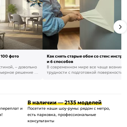
 100 фото
Как снять старые обои со стен: инстру
и 6 способов
стиной, – довольно
В современном мире все чаще возника
рьерное решение в
трудности с подготовкой поверхности д
поклейки обоев. И многие за...
В наличии — 2135 моделей
 переплат и
Посетите наши шоу-румы: рядом с метро,
в!
есть парковка, профессиональные
консультанты