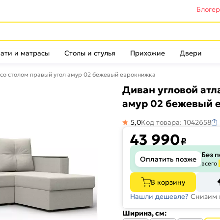
Блоге
ати и матрасы
Столы и стулья
Прихожие
Двери
 со столом правый угол амур 02 бежевый еврокнижка
Диван угловой атл
амур 02 бежевый 
5,0
Код товара: 1042658
43 990
₽
Без 
Оплатить позже
всего
В корзину
Нашли дешевле?
Снизим 
Ширина, см: