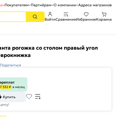
рам
Покупателям
Партнёрам
О компании
Адреса магазинов
Войти
Сравнение
Избранное
Корзина
анта рогожка со столом правый угол
еврокнижка
Поделиться
переплат
7 332 ₽
в месяц
Купить
цену!