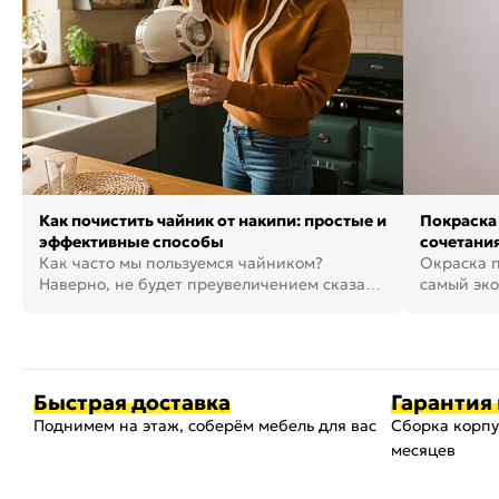
Как почистить чайник от накипи: простые и
Покраска 
эффективные способы
сочетания
Как часто мы пользуемся чайником?
фото
Окраска п
Наверно, не будет преувеличением сказать,
самый эко
что это самая востребованная...
возможнос
Быстрая доставка
Гарантия 
Поднимем на этаж, соберём мебель для вас
Сборка корпу
месяцев