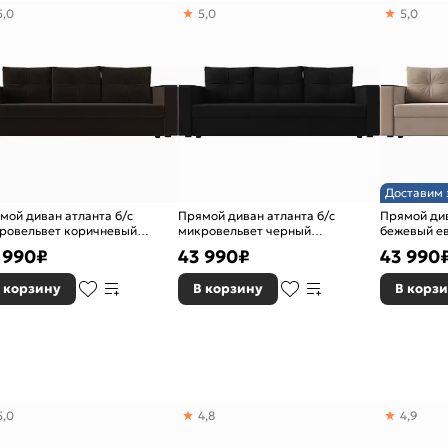
5,0
5,0
5,0
Доставим 
мой диван атланта б/с
Прямой диван атланта б/с
Прямой див
ровельвет коричневый
микровельвет черный
бежевый е
окнижка
еврокнижка
 990
₽
43 990
₽
43 990
 корзину
В корзину
В корз
верного проема - 70
5,0
4,8
4,9