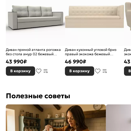
Диван прямой атланта рогожка
Диван кухонный угловой бриз
Див
без стола амур 02 бежевый
правый экокожа бежевый
эко
еврокнижка
дельфин
мех
43 990
₽
46 990
₽
43
В корзину
В корзину
В
Полезные советы