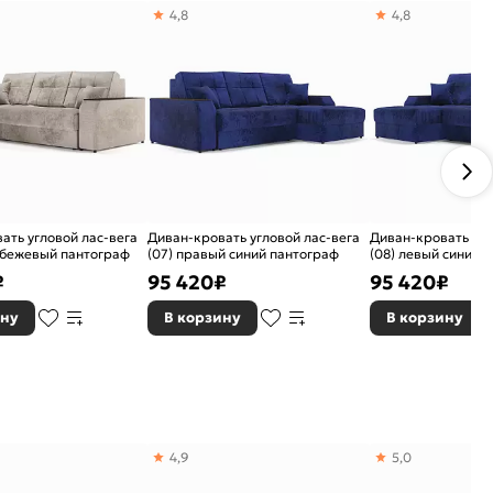
4,8
4,8
ать угловой лас-вега
Диван-кровать угловой лас-вега
Диван-кровать угл
 бежевый пантограф
(07) правый синий пантограф
(08) левый синий 
₽
95 420
₽
95 420
₽
ину
В корзину
В корзину
4,9
5,0