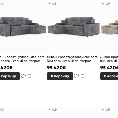
4,9
4,8
4,9
ан-кровать угловой лас-вега
Диван-кровать угловой лас-вега
Диван-кров
) правый серый пантограф
(04) левый серый пантограф
(06) левый
 420
₽
95 420
₽
95 420
 корзину
В корзину
В корз
5,0
4,9
4,9