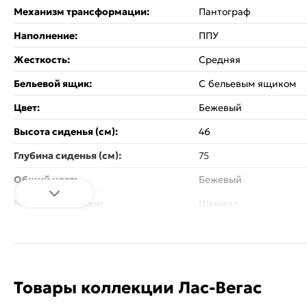
Механизм трансформации:
Пантограф
Наполнение:
ППУ
Жесткость:
Средняя
Бельевой ящик:
С бельевым ящиком
Цвет:
Бежевый
Высота сиденья (см):
46
Глубина сиденья (см):
75
Общий цвет:
Бежевый
Материал обивки:
Шенилл
Материал каркаса:
ЛДСП, Фанера, Брус
Материал ножек:
Пластиковые
Максимальная нагрузка на 1 сп.
150
Товары коллекции Лас-Вегас
место (кг):