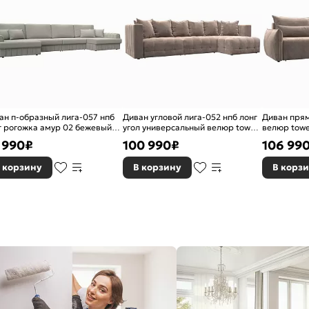
ан п-образный лига-057 нпб
Диван угловой лига-052 нпб лонг
Диван прям
г рогожка амур 02 бежевый
угол универсальный велюр tower
велюр towe
окнижка
05 бежевый еврокнижка
еврокнижк
 990
₽
100 990
₽
106 99
 корзину
В корзину
В корз