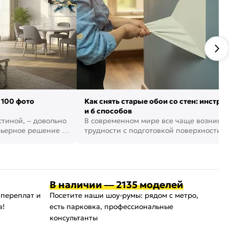
 100 фото
Как снять старые обои со стен: инстру
и 6 способов
стиной, – довольно
В современном мире все чаще возника
рьерное решение в
трудности с подготовкой поверхности д
поклейки обоев. И многие за...
В наличии — 2135 моделей
 переплат и
Посетите наши шоу-румы: рядом с метро,
в!
есть парковка, профессиональные
консультанты