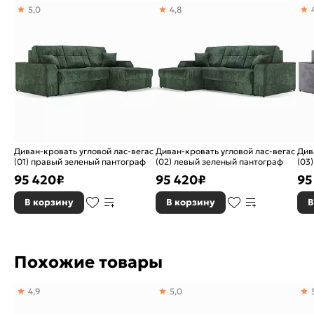
Объем, куб. м.:
3.98
5,0
4,8
Стиль:
Современный
Модель:
Лас-Вегас
Подушки:
3
Декоративные подушки в
Да
комплекте:
Поставка изделия:
В разобранном виде
Диван-кровать угловой лас-вегас
Диван-кровать угловой лас-вегас
Див
(01) правый зеленый пантограф
(02) левый зеленый пантограф
(03
Коллекция:
Лас-Вегас
95 420
₽
95 420
₽
95
Расположение угла:
Правый
В корзину
В корзину
В
Наличие подлокотников:
С подлокотниками
Вес, кг:
160.9
Похожие товары
Бренд:
Stolline
4,9
5,0