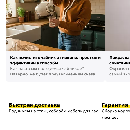
Как почистить чайник от накипи: простые и
Покраска 
эффективные способы
сочетания
Как часто мы пользуемся чайником?
фото
Окраска п
Наверно, не будет преувеличением сказать,
самый эко
что это самая востребованная...
возможнос
Быстрая доставка
Гарантия 
Поднимем на этаж, соберём мебель для вас
Сборка корпу
месяцев