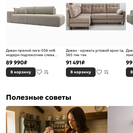
Диван прямой лига-036 нпб
Диван - кровать угловой арно тд
Див
модерн подлокотник слева
565 тик-так
лон
микровельвет бежевый
евр
89 990
₽
91 491
₽
99
еврокнижка
В корзину
В корзину
В
Полезные советы