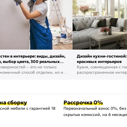
стен в интерьере: виды, дизайн,
Дизайн кухни-гостиной:
, выбор цвета, 300 реальных
красивых интерьеров
оверхностей – это не только
Кухня, совмещенная с го
номичный способ отделки, но и
распространенное инте
ть создать кре...
наши дни. В нем от...
на сборку
Рассрочка 0%
сной мебели с гарантией 18
Первоначальный взнос 0%, без
скрытых комиссий, на 6 месяце