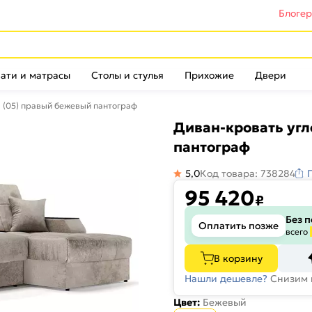
Блоге
ати и матрасы
Столы и стулья
Прихожие
Двери
а (05) правый бежевый пантограф
Диван-кровать угл
пантограф
5,0
Код товара: 738284
95 420
₽
Без 
Оплатить позже
всего
В корзину
Нашли дешевле?
Снизим 
Цвет:
Бежевый