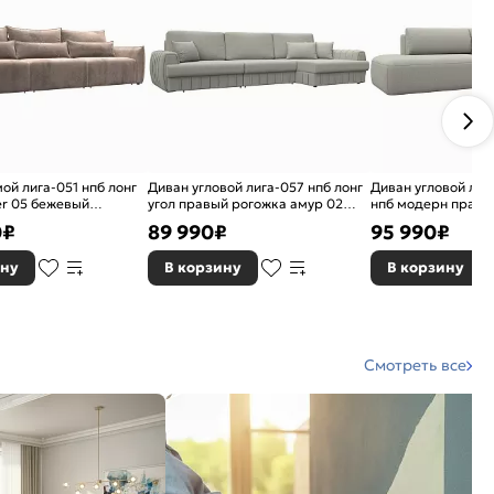
ой лига-051 нпб лонг
Диван угловой лига-057 нпб лонг
Диван угловой лиг
r 05 бежевый
угол правый рогожка амур 02
нпб модерн правый
а
бежевый еврокнижка
бежевый еврокни
0
₽
89 990
₽
95 990
₽
ину
В корзину
В корзину
Смотреть все