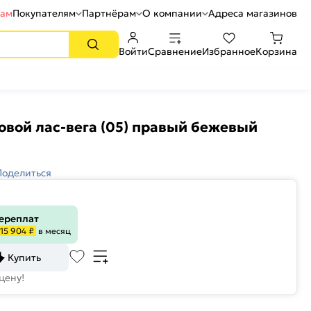
рам
Покупателям
Партнёрам
О компании
Адреса магазинов
Войти
Сравнение
Избранное
Корзина
овой лас-вега (05) правый бежевый
Поделиться
переплат
15 904 ₽
в месяц
Купить
цену!