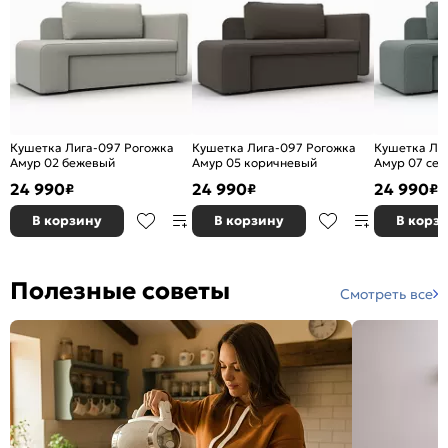
Кушетка Лига-097 Рогожка
Кушетка Лига-097 Рогожка
Кушетка Ли
Амур 02 бежевый
Амур 05 коричневый
Амур 07 се
24 990
24 990
24 990
₽
₽
₽
В корзину
В корзину
В корз
Полезные советы
Смотреть все