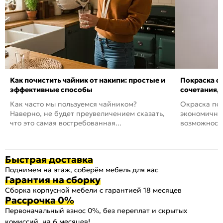
Как почистить чайник от накипи: простые и
Покраска ст
эффективные способы
сочетания,
Как часто мы пользуемся чайником?
Окраска пов
Наверно, не будет преувеличением сказать,
экономичный
что это самая востребованная...
возможность
Быстрая доставка
Поднимем на этаж, соберём мебель для вас
Гарантия на сборку
Сборка корпусной мебели с гарантией 18 месяцев
Рассрочка 0%
Первоначальный взнос 0%, без переплат и скрытых
комиссий, на 6 месяцев!