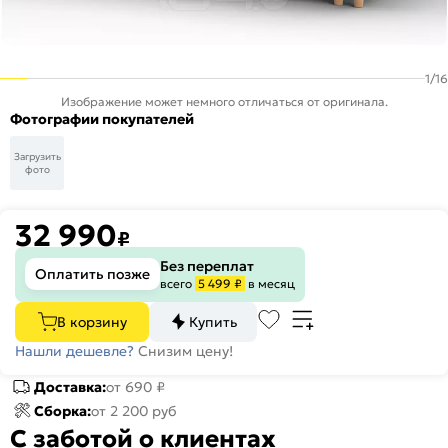
1
/
16
Изображение может немного отличаться от оригинала.
Фотографии покупателей
Загрузить
фото
32 990
₽
Без переплат
Оплатить позже
всего
5 499 ₽
в месяц
В корзину
Купить
Нашли дешевле?
Снизим цену!
Доставка:
от 690 ₽
Сборка:
от 2 200 руб
С заботой о клиентах