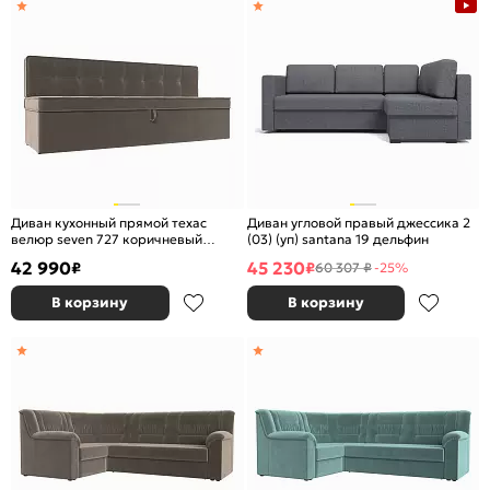
Диван кухонный прямой техас
Диван угловой правый джессика 2
велюр seven 727 коричневый
(03) (уп) santana 19 дельфин
дельфин
42 990
45 230
₽
₽
60 307 ₽
-25%
В корзину
В корзину