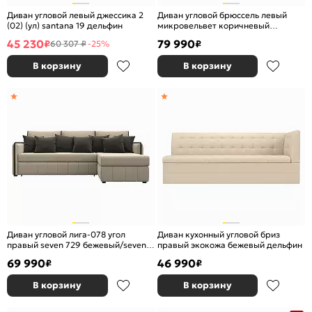
Диван угловой левый джессика 2
Диван угловой брюссель левый
(02) (ул) santana 19 дельфин
микровельвет коричневый
дельфин
45 230
79 990
₽
₽
60 307 ₽
-25%
В корзину
В корзину
Диван угловой лига-078 угол
Диван кухонный угловой бриз
правый seven 729 бежевый/seven
правый экокожа бежевый дельфин
727 коричневый дельфин
69 990
46 990
₽
₽
В корзину
В корзину