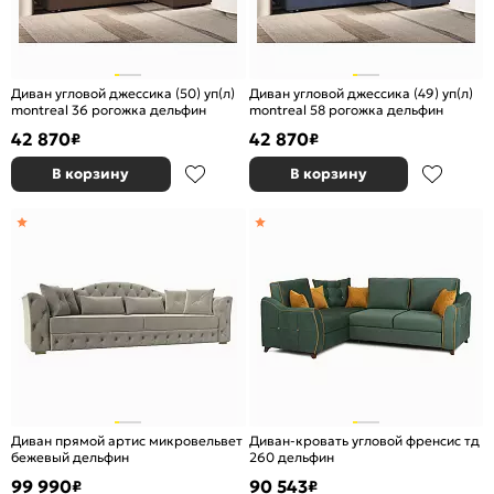
Диван угловой джессика (50) уп(л)
Диван угловой джессика (49) уп(л)
montreal 36 рогожка дельфин
montreal 58 рогожка дельфин
42 870
42 870
₽
₽
В корзину
В корзину
Диван прямой артис микровельвет
Диван-кровать угловой френсис тд
бежевый дельфин
260 дельфин
99 990
90 543
₽
₽