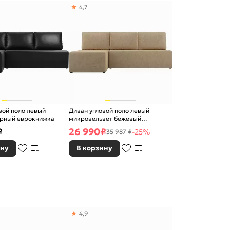
4,7
вой поло левый
Диван угловой поло левый
ерный еврокнижка
микровельвет бежевый
еврокнижка
₽
26 990
₽
-25%
35 987 ₽
ину
В корзину
4,9