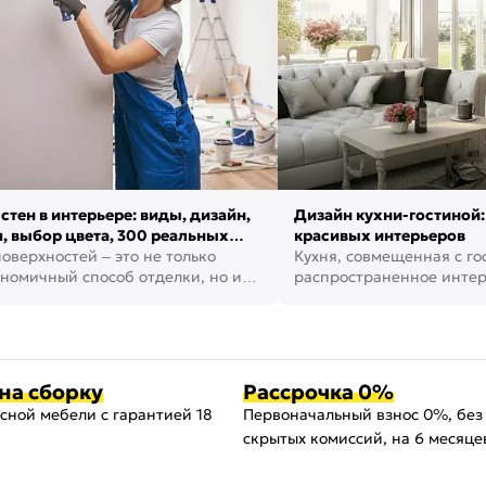
стен в интерьере: виды, дизайн,
Дизайн кухни-гостиной:
, выбор цвета, 300 реальных
красивых интерьеров
оверхностей – это не только
Кухня, совмещенная с го
номичный способ отделки, но и
распространенное инте
ть создать кре...
наши дни. В нем от...
на сборку
Рассрочка 0%
сной мебели с гарантией 18
Первоначальный взнос 0%, без
скрытых комиссий, на 6 месяце