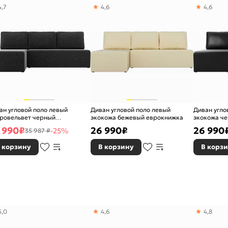
4,7
4,6
4,6
ан угловой поло левый
Диван угловой поло левый
Диван угло
ровельвет черный
экокожа бежевый еврокнижка
экокожа ч
окнижка
 990
₽
26 990
₽
26 990
-25%
35 987 ₽
 корзину
В корзину
В корз
5,0
4,6
4,8