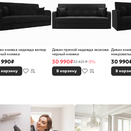
ан книжка надежда велюр
Диван прямой надежда экокожа
Диван кни
ный книжка
черный книжка
микровель
 990
₽
30 990
₽
30 990
-5%
32 621 ₽
 корзину
В корзину
В корз