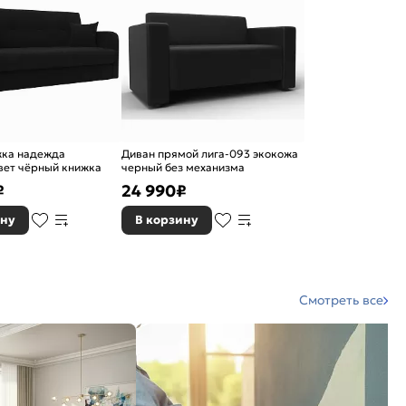
жка надежда
Диван прямой лига-093 экокожа
вет чёрный книжка
черный без механизма
₽
24 990
₽
ину
В корзину
Смотреть все