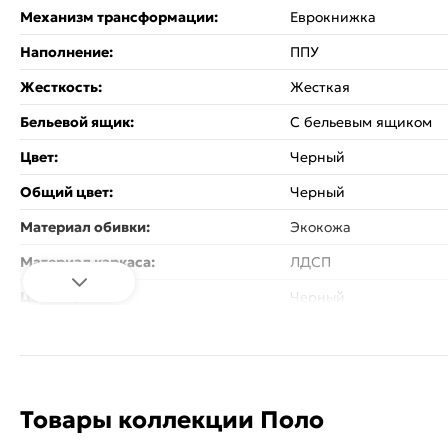
Механизм трансформации:
Еврокнижка
Наполнение:
ППУ
Жесткость:
Жесткая
Бельевой ящик:
С бельевым ящиком
Цвет:
Черный
Общий цвет:
Черный
Материал обивки:
Экокожа
Материал каркаса:
ЛДСП
Цвет каркаса:
Черный
Материал ножек:
Пластиковые
Стиль:
Классический
Модель:
Поло
Товары коллекции Поло
Назначение:
Гостиная