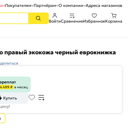
рам
Покупателям
Партнёрам
О компании
Адреса магазинов
Войти
Сравнение
Избранное
Корзина
ло правый экокожа черный еврокнижка
делиться
переплат
4 499 ₽
в месяц
Купить
цену!
я