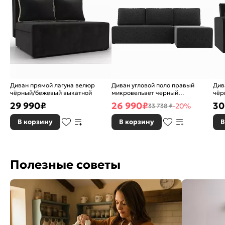
Диван прямой лагуна велюр
Диван угловой поло правый
Див
чёрный/бежевый выкатной
микровельвет черный
чёр
еврокнижка
29 990
₽
26 990
₽
30
-20%
33 738 ₽
В корзину
В корзину
В
Полезные советы