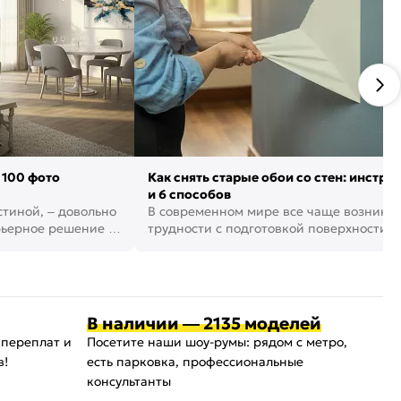
 100 фото
Как снять старые обои со стен: инстру
и 6 способов
стиной, – довольно
В современном мире все чаще возника
рьерное решение в
трудности с подготовкой поверхности д
поклейки обоев. И многие за...
В наличии — 2135 моделей
 переплат и
Посетите наши шоу-румы: рядом с метро,
в!
есть парковка, профессиональные
консультанты