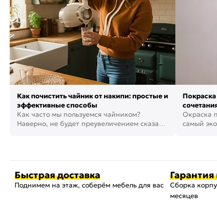
Как почистить чайник от накипи: простые и
Покраска 
эффективные способы
сочетания
Как часто мы пользуемся чайником?
фото
Окраска п
Наверно, не будет преувеличением сказать,
самый эко
что это самая востребованная...
возможнос
Быстрая доставка
Гарантия 
Поднимем на этаж, соберём мебель для вас
Сборка корпу
месяцев