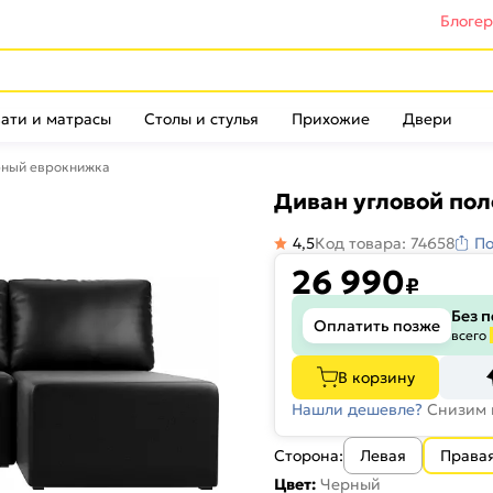
Блоге
ати и матрасы
Столы и стулья
Прихожие
Двери
рный еврокнижка
Диван угловой по
4,5
Код товара: 74658
По
26 990
₽
Без 
Оплатить позже
всего
В корзину
Нашли дешевле?
Снизим 
Сторона:
Левая
Права
Цвет:
Черный