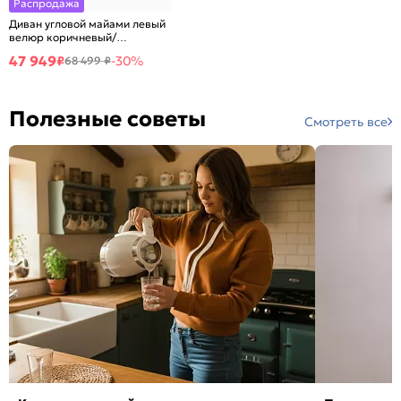
Распродажа
Диван угловой майами левый
велюр коричневый/
коричневый/бежевый
47 949
₽
-30%
68 499 ₽
выставочный образец
еврокнижка
Полезные советы
Смотреть все