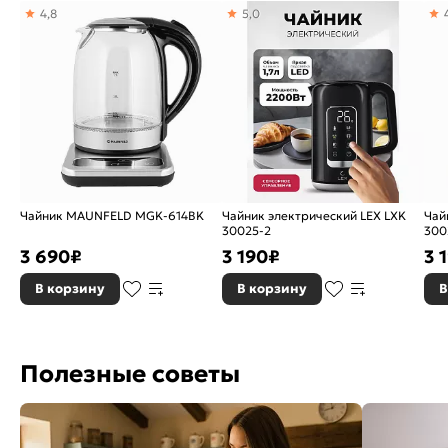
накипи
4,8
5,0
Гарантия:
36 мес
Страна производитель:
Китай
Чайник MAUNFELD MGK-614BK
Чайник электрический LEX LXK
Чай
30025-2
300
3 690
₽
3 190
₽
3 
В корзину
В корзину
В
Полезные советы