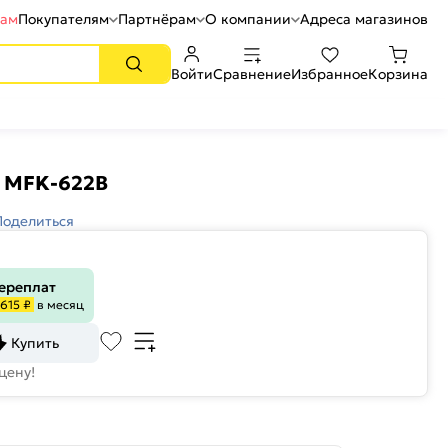
рам
Покупателям
Партнёрам
О компании
Адреса магазинов
Войти
Сравнение
Избранное
Корзина
 MFK-622B
Поделиться
переплат
615 ₽
в месяц
Купить
цену!