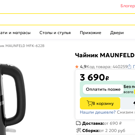
Блоге
ати и матрасы
Столы и стулья
Прихожие
Двери
ник MAUNFELD MFK-622B
Чайник MAUNFELD
4,9
Код товара: 440259
3 690
₽
Без 
Оплатить позже
всего
В корзину
Нашли дешевле?
Снизим 
Доставка:
от 690 ₽
Сборка:
от 2 200 руб