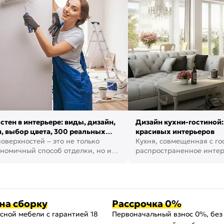
стен в интерьере: виды, дизайн,
Дизайн кухни-гостиной:
, выбор цвета, 300 реальных
красивых интерьеров
оверхностей – это не только
Кухня, совмещенная с го
номичный способ отделки, но и
распространенное инте
ть создать кре...
наши дни. В нем от...
на сборку
Рассрочка 0%
сной мебели с гарантией 18
Первоначальный взнос 0%, без