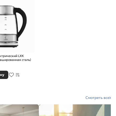
ктрический LXК
рашированная сталь)
ину
Смотреть все