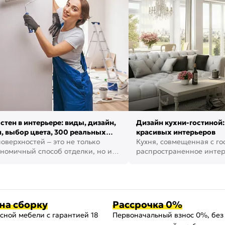
стен в интерьере: виды, дизайн,
Дизайн кухни-гостиной:
, выбор цвета, 300 реальных
красивых интерьеров
оверхностей – это не только
Кухня, совмещенная с го
номичный способ отделки, но и
распространенное инте
ть создать кре...
наши дни. В нем от...
на сборку
Рассрочка 0%
сной мебели с гарантией 18
Первоначальный взнос 0%, без