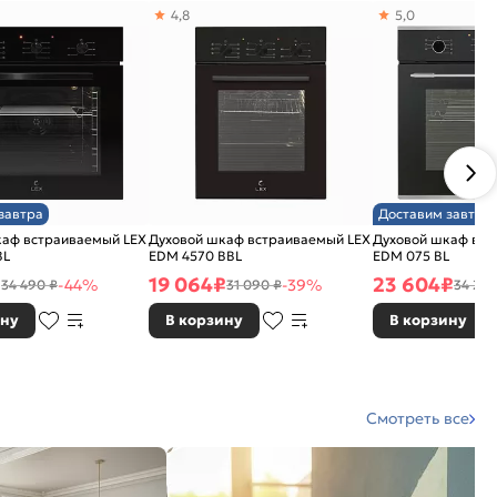
4,8
5,0
завтра
Доставим завтра
каф встраиваемый LEX
Духовой шкаф встраиваемый LEX
Духовой шкаф вст
BL
EDM 4570 BBL
EDM 075 BL
₽
19 064
₽
23 604
₽
-44%
-39%
34 490 ₽
31 090 ₽
34 290
ину
В корзину
В корзину
Смотреть все