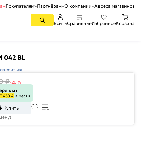
рам
Покупателям
Партнёрам
О компании
Адреса магазинов
Войти
Сравнение
Избранное
Корзина
 042 BL
оделиться
0
₽
-28%
переплат
3 450 ₽
в месяц
Купить
цену!