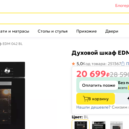
Блоге
ати и матрасы
Столы и стулья
Прихожие
Двери
ф EDM 042 BL
Духовой шкаф EDM
5,0
Код товара: 251367
П
20 699
28 59
₽
Без 
Оплатить позже
всего
В корзину
Нашли дешевле?
Снизим 
Цвет:
BL