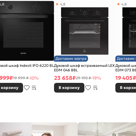
4,8
4,8
4,8
, Подсветка,
Доставим завтра
Доставим 
нь
овой шкаф Indesit IFO 6220 BL
Духовой шкаф встраиваемый LEX
Духовой ш
EDM 046 BBL
EDM 073 B
 999
₽
23 658
₽
19 405
-10%
-19%
19 999 ₽
29 190 ₽
стекло легко
 корзину
В корзину
В корз
атура