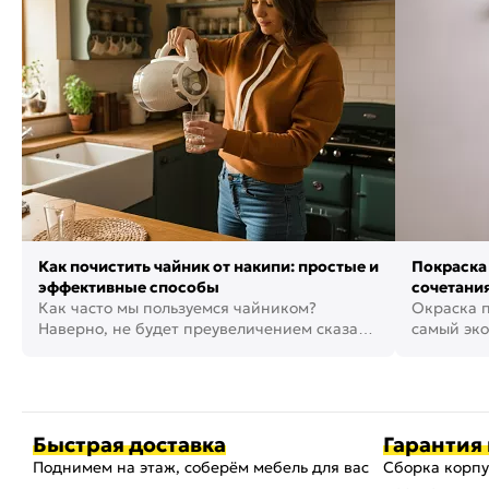
Бренд:
LEX
Как почистить чайник от накипи: простые и
Покраска 
эффективные способы
сочетания
Как часто мы пользуемся чайником?
фото
Окраска п
Наверно, не будет преувеличением сказать,
самый эко
что это самая востребованная...
возможнос
Быстрая доставка
Гарантия 
Поднимем на этаж, соберём мебель для вас
Сборка корпу