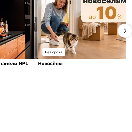
Без срока
панели HPL
Новосёлы