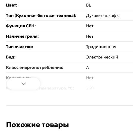
Цвет:
BL
Тип (Кухонная бытовая техника):
Духовые шкафы
Функция СВЧ:
Нет
Наличие гриля:
Нет
Тип очистки:
Традиционная
Вид:
Электрический
Класс энергопотребления:
A
Конвекция:
Нет
Максимальная температура, °С:
250
Размер для встраивания (ВхШхГ):
600х560х560
Управление :
Таймер, Механическо
Утапливаемые ручки:
Нет
Похожие товары
Тип направляющих:
Стандартные