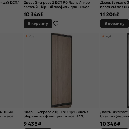
екций ДСП/
Дверь Экспресс 2 ДСП 90 Ясень Анкор
Дверь Зеркало Э
светлый (Чёрный профиль) для шкафа
профиль) для ш
Н240
10 346
₽
11 206
₽
В корзину
В корзину
4,8
4,9
нь Шимо
Дверь Экспресс 2 ДСП 90 Дуб Сонома
Дверь Экспресс
я шкафа
(Чёрный профиль) для шкафа Н220
Светлый (Чёрны
Н240
9 436
₽
10 346
₽