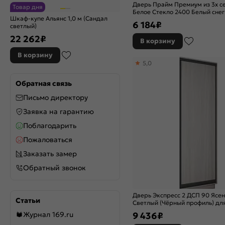
Дверь Прайм Премиум из 3х с
Товар дня
Белое Стекло 2400 Белый снег
Шкаф-купе Альянс 1,0 м (Сандал
6 184
₽
светлый)
22 262
₽
В корзину
В корзину
5,0
Обратная связь
Письмо директору
Заявка на гарантию
Поблагодарить
Пожаловаться
Заказать замер
Обратный звонок
Дверь Экспресс 2 ДСП 90 Ясе
Статьи
Светлый (Чёрный профиль) дл
Н220
9 436
₽
Журнал 169.ru