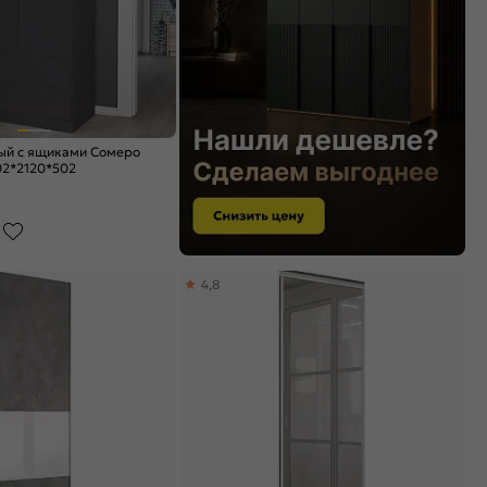
ый с ящиками Сомеро
2*2120*502
4,8