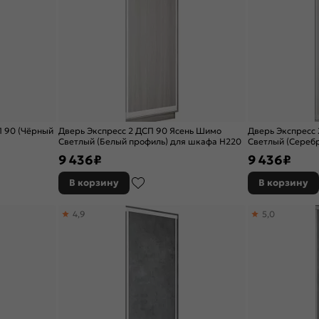
П 90 (Чёрный
Дверь Экспресс 2 ДСП 90 Ясень Шимо
Дверь Экспресс
Светлый (Белый профиль) для шкафа Н220
Светлый (Сереб
Н220
9 436
₽
9 436
₽
В корзину
В корзину
4,9
5,0