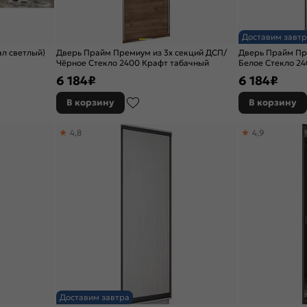
Доставим завтр
ал светлый)
Дверь Прайм Премиум из 3х секций ДСП/
Дверь Прайм Пр
Чёрное Стекло 2400 Крафт табачный
Белое Стекло 24
6 184
₽
6 184
₽
В корзину
В корзину
4,8
4,9
Доставим завтра