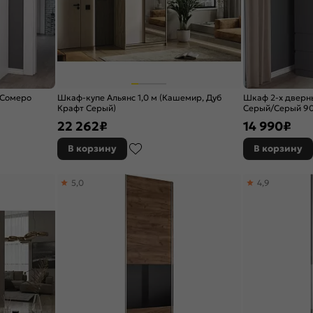
 Сомеро
Шкаф-купе Альянс 1,0 м (Кашемир, Дуб
Шкаф 2-х дверн
Крафт Серый)
Cерый/Cерый 90
22 262
₽
14 990
₽
В корзину
В корзину
5,0
4,9