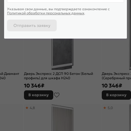
Указывая свои данные, вы подтверждаете ознакомление c
Политикой обработки персональных данных
.
Отправить заявку
ый Диамант
Дверь Экспресс 2 ДСП 90 Бетон (Белый
Дверь Экспресс
240
профиль) для шкафа Н240
(Серебряный пр
10 346
₽
10 346
₽
В корзину
В корзину
4,8
5,0