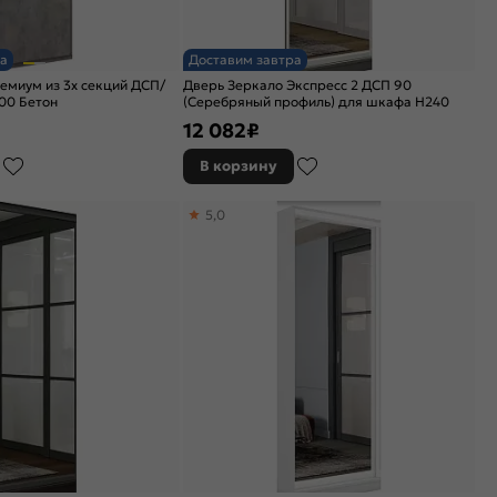
а
Доставим завтра
емиум из 3х секций ДСП/
Дверь Зеркало Экспресс 2 ДСП 90
00 Бетон
(Серебряный профиль) для шкафа Н240
12 082
₽
В корзину
5,0