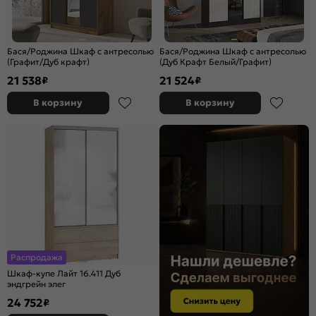
Бася/Роджина Шкаф с антресолью
Бася/Роджина Шкаф с антресолью
(Графит/Дуб крафт)
(Дуб Крафт Белый/Графит)
21 538
21 524
₽
₽
В корзину
В корзину
Распродажа
Шкаф-купе Лайт 16.411 Дуб
эндгрейн элег
24 752
₽