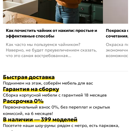
Как почистить чайник от накипи: простые и
Покраска ст
эффективные способы
сочетания,
Как часто мы пользуемся чайником?
Окраска пов
Наверно, не будет преувеличением сказать,
экономичный
что это самая востребованная...
возможность
Быстрая доставка
Поднимем на этаж, соберём мебель для вас
Гарантия на сборку
Сборка корпусной мебели с гарантией 18 месяцев
Рассрочка 0%
Первоначальный взнос 0%, без переплат и скрытых
комиссий, на 6 месяцев!
В наличии — 399 моделей
Посетите наши шоу-румы: рядом с метро, есть парковка,