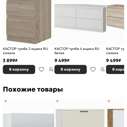
КАСТОР тумба 2 ящика RU
КАСТОР тумба 4 ящика RU
КАСТОР тум
сонома
белая
сонома
3 899
9 499
9 499
₽
₽
₽
В корзину
В корзину
В корз
Похожие товары