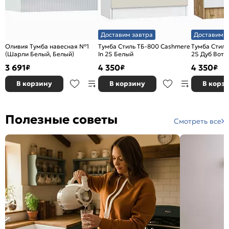
Доставим завтра
Доставим з
Оливия Тумба навесная №1
Тумба Стиль ТБ-800 Cashmere
Тумба Стиль
(Шарли Белый, Белый)
In 2S Белый
2S Дуб Вота
3 691
4 350
4 350
₽
₽
₽
В корзину
В корзину
В корз
Полезные советы
Смотреть все