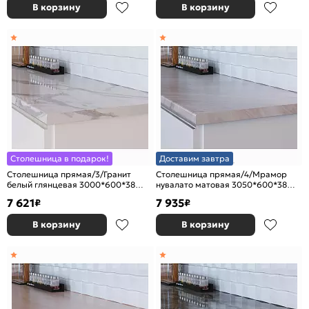
В корзину
В корзину
Столешница в подарок!
Доставим завтра
Столешница прямая/3/Гранит
Столешница прямая/4/Мрамор
белый глянцевая 3000*600*38
нувалато матовая 3050*600*38
(влагостойкая)R9
(влагостойкая)R9
7 621
7 935
₽
₽
В корзину
В корзину