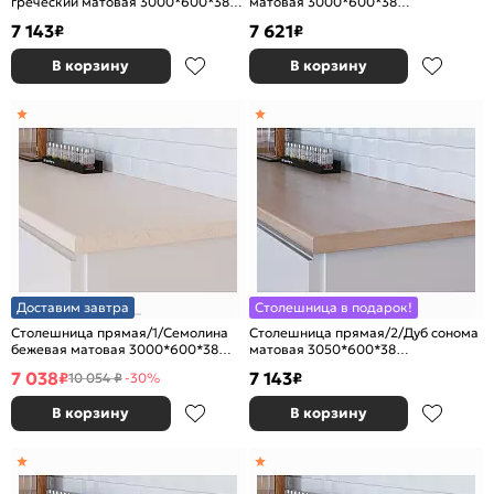
греческий матовая 3000*600*38
матовая 3000*600*38
(влагостойкая)R9
(влагостойкая) R3
7 143
7 621
₽
₽
В корзину
В корзину
Доставим завтра
Столешница в подарок!
Столешница прямая/1/Семолина
Столешница прямая/2/Дуб сонома
бежевая матовая 3000*600*38
матовая 3050*600*38
(влагостойкая) R9
(влагостойкая)R3
7 038
7 143
₽
₽
10 054 ₽
-30%
В корзину
В корзину