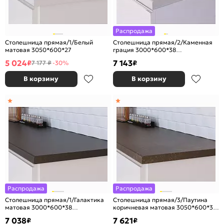
Распродажа
Столешница прямая/1/Белый
Столешница прямая/2/Каменная
матовая 3050*600*27
грация 3000*600*38
(влагостойкая)R9
5 024
7 143
₽
₽
7 177 ₽
-30%
В корзину
В корзину
Распродажа
Распродажа
Столешница прямая/1/Галактика
Столешница прямая/3/Паутина
матовая 3000*600*38
коричневая матовая 3050*600*38
(влагостойкая)R9
(влагостойкая) R9
7 038
7 621
₽
₽