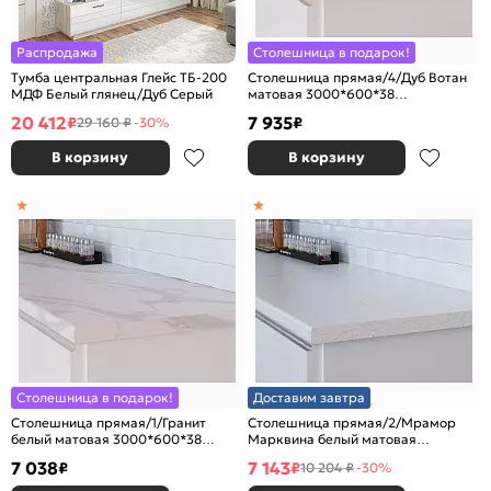
Распродажа
Столешница в подарок!
Тумба центральная Глейс ТБ-200
Столешница прямая/4/Дуб Вотан
МДФ Белый глянец/Дуб Серый
матовая 3000*600*38
(влагостойкая)R9
20 412
7 935
₽
₽
29 160 ₽
-30%
В корзину
В корзину
Столешница в подарок!
Доставим завтра
Столешница прямая/1/Гранит
Столешница прямая/2/Мрамор
белый матовая 3000*600*38
Марквина белый матовая
(влагостойкая)R9
3000*600*38 (влагостойкая)R9
7 038
7 143
₽
₽
10 204 ₽
-30%