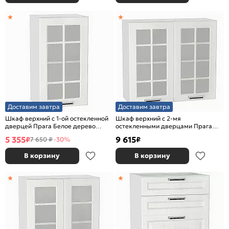
Доставим завтра
Доставим завтра
Шкаф верхний с 1-ой остекленной
Шкаф верхний с 2-мя
дверцей Прага Белое дерево
остекленными дверцами Прага
Белый 716*400*318
Белое дерево Белый 716*800*318
5 355
9 615
₽
₽
7 650 ₽
-30%
В корзину
В корзину