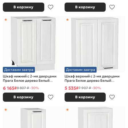
В корзину
В корзину
Доставим завтра
Доставим завтра
Шкаф нижний с 2-мя дверцами
Шкаф верхний с 2-мя дверцами
Прага Белое дерево Белый
Прага Белое дерево Белый
816*600*478
716*600*318
6 165
5 535
₽
₽
8 807 ₽
-30%
7 907 ₽
-30%
В корзину
В корзину