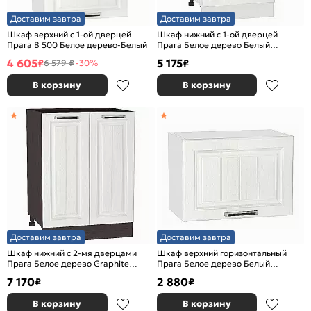
Доставим завтра
Доставим завтра
Шкаф верхний с 1-ой дверцей
Шкаф нижний с 1-ой дверцей
Прага В 500 Белое дерево-Белый
Прага Белое дерево Белый
816*500*478
4 605
5 175
₽
₽
6 579 ₽
-30%
В корзину
В корзину
Доставим завтра
Доставим завтра
Шкаф нижний с 2-мя дверцами
Шкаф верхний горизонтальный
Прага Белое дерево Graphite
Прага Белое дерево Белый
816*600*478
358*500*318
7 170
2 880
₽
₽
В корзину
В корзину