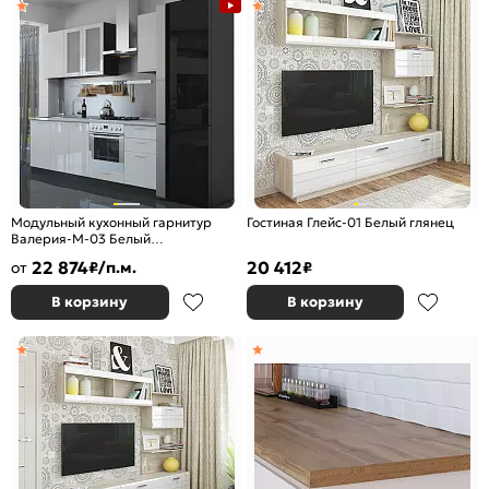
Модульный кухонный гарнитур
Гостиная Глейс-01 Белый глянец
Валерия-М-03 Белый
глянец/Graphite 2140x2400x600
22 874
20 412
от
₽/п.м.
₽
В корзину
В корзину