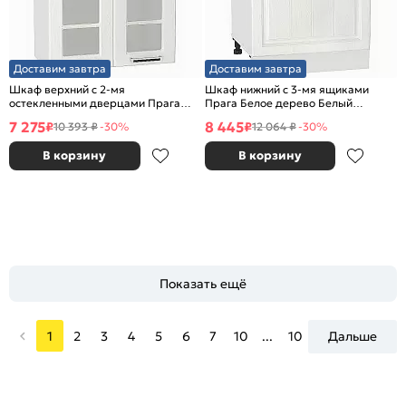
Доставим завтра
Доставим завтра
Шкаф верхний с 2-мя
Шкаф нижний с 3-мя ящиками
остекленными дверцами Прага
Прага Белое дерево Белый
Белое дерево Белый 716*600*318
816*600*480
7 275
8 445
₽
₽
10 393 ₽
-30%
12 064 ₽
-30%
В корзину
В корзину
Показать ещё
1
2
3
4
5
6
7
10
...
10
Дальше