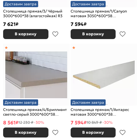
Доставим завтра
Доставим завтра
Столешница прямая/3/ Чёрный
Столешница прямая/1/Canyon
3000*600*38 (влагостойкая) R3
матовая 3050*600*38
(влагостойкая) R9
7 621
7 594
₽
₽
В корзину
В корзину
Доставим завтра
Доставим завтра
Столешница прямая/4/Бриллиант
Столешница прямая/1/Антарес
светло-серый 3000*600*38
матовая 3000*600*38
(влагостойкая)R9
(влагостойкая)R9
8 561
7 594
₽
₽
12 230 ₽
-30%
10 849 ₽
-30%
В корзину
В корзину