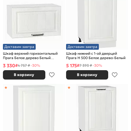
Доставим завтра
Доставим завтра
Шкаф верхний горизонтальный
Шкаф нижний с 1-ой дверцей
Прага Белое дерево Белый
Прага Н 500 Белое дерево-Белый
358*600*318
3 330
5 175
₽
₽
4 757 ₽
-30%
7 393 ₽
-30%
В корзину
В корзину