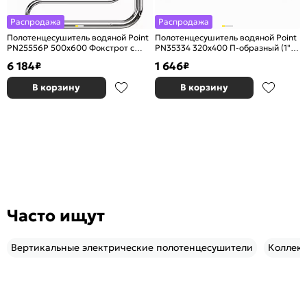
Распродажа
Распродажа
Полотенцесушитель водяной Point
Полотенцесушитель водяной Point
PN25556P 500x600 Фокстрот с
PN35334 320x400 П-образный (1"),
полкой, хром
хром
6 184
1 646
₽
₽
В корзину
В корзину
Часто ищут
Вертикальные электрические полотенцесушители
Коллекц